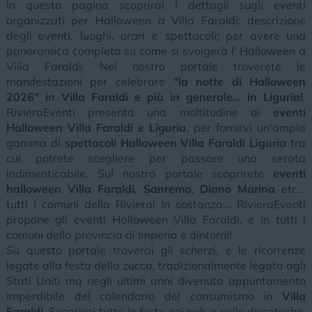
In questa pagina scoprirai i dettagli sugli eventi
organizzati per Halloween a Villa Faraldi: descrizione
degli eventi, luoghi, orari e spettacoli; per avere una
panoramica completa su come si svolgerà l' Halloween a
Villa Faraldi. Nel nostro portale troverete le
manifestazioni per celebrare
"la notte di Halloween
2026" in Villa Faraldi e più in generale... in Liguria!
.
RivieraEventi presenta una moltitudine di
eventi
Halloween Villa Faraldi e Liguria
, per fornirvi un'ampia
gamma di
spettacoli Halloween Villa Faraldi Liguria
tra
cui potrete scegliere per passare una serata
indimenticabile. Sul nostro portale scoprirete
eventi
halloween Villa Faraldi, Sanremo, Diano Marina
etc...
tutti i comuni della Riviera! In sostanza... RivieraEventi
propone gli eventi Halloween Villa Faraldi, e in tutti i
comuni della provincia di Imperia e dintorni!
Su questo portale troverai gli scherzi, e le ricorrenze
legate alla festa della zucca, tradizionalmente legata agli
Stati Uniti ma negli ultimi anni divenuta appuntamento
imperdibile del calendario del consumismo in
Villa
Faraldi
. Scoprirai tutte le feste nei pub e nelle discoteche,