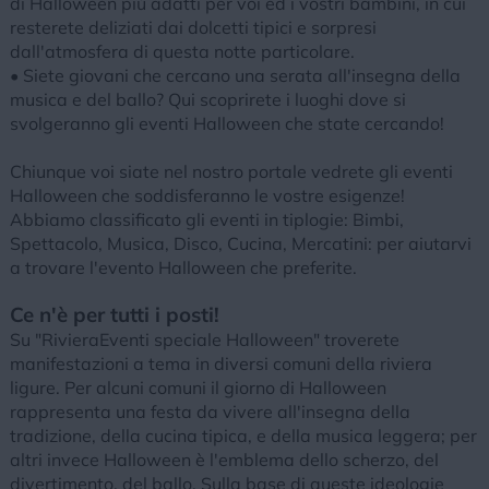
di Halloween più adatti per voi ed i vostri bambini, in cui
resterete deliziati dai dolcetti tipici e sorpresi
dall'atmosfera di questa notte particolare.
• Siete giovani che cercano una serata all'insegna della
musica e del ballo? Qui scoprirete i luoghi dove si
svolgeranno gli eventi Halloween che state cercando!
Chiunque voi siate nel nostro portale vedrete gli eventi
Halloween che soddisferanno le vostre esigenze!
Abbiamo classificato gli eventi in tiplogie: Bimbi,
Spettacolo, Musica, Disco, Cucina, Mercatini: per aiutarvi
a trovare l'evento Halloween che preferite.
Ce n'è per tutti i posti!
Su "RivieraEventi speciale Halloween" troverete
manifestazioni a tema in diversi comuni della riviera
ligure. Per alcuni comuni il giorno di Halloween
rappresenta una festa da vivere all'insegna della
tradizione, della cucina tipica, e della musica leggera; per
altri invece Halloween è l'emblema dello scherzo, del
divertimento, del ballo. Sulla base di queste ideologie