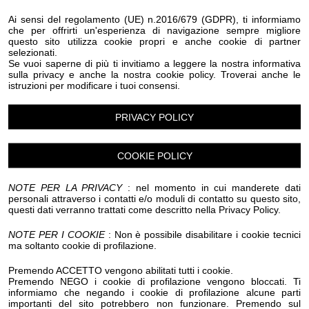
Eventi Halloween Montegrosso Pian Latte
Ai sensi del regolamento (UE) n.2016/679 (GDPR), ti informiamo
Eventi Halloween Olivetta San Michele
che per offrirti un'esperienza di navigazione sempre migliore
Eventi Halloween Ospedaletti
Eventi Halloween Perinaldo
questo sito utilizza cookie propri e anche cookie di partner
selezionati.
Eventi Halloween Pietrabruna
Se vuoi saperne di più ti invitiamo a leggere la nostra informativa
Eventi Halloween Pieve Di Teco
Eventi Halloween Pigna
sulla privacy e anche la nostra cookie policy. Troverai anche le
Eventi Halloween Pompeiana
istruzioni per modificare i tuoi consensi.
Eventi Halloween Pontedassio
Eventi Halloween Pornassio
Eventi Halloween Prela'
PRIVACY POLICY
Eventi Halloween Ranzo
Eventi Halloween Rezzo
Eventi Halloween Riva Ligure
Eventi Halloween Rocchetta Nervina
COOKIE POLICY
Eventi Halloween San Bartolomeo al Mare
Eventi Halloween San Biagio della Cima
NOTE PER LA PRIVACY
: nel momento in cui manderete dati
Eventi Halloween San Lorenzo al Mare
personali attraverso i contatti e/o moduli di contatto su questo sito,
Eventi Halloween Sanremo
questi dati verranno trattati come descritto nella Privacy Policy.
Eventi Halloween Santo Stefano al Mare
Eventi Halloween Seborga
Eventi Halloween Soldano
NOTE PER I COOKIE
: Non è possibile disabilitare i cookie tecnici
ma soltanto cookie di profilazione.
Eventi Halloween Taggia
Eventi Halloween Terzorio
Eventi Halloween Triora
Eventi Halloween Vallebona
Premendo ACCETTO vengono abilitati tutti i cookie.
Eventi Halloween Vallecrosia al Mare
Premendo NEGO i cookie di profilazione vengono bloccati. Ti
Eventi Halloween Vasia
Eventi Halloween Ventimiglia
informiamo che negando i cookie di profilazione alcune parti
Eventi Halloween Vessalico
Eventi Halloween Villa Faraldi
importanti del sito potrebbero non funzionare. Premendo sul