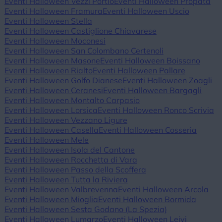
Eventi Halloween Vezzi Portio
Eventi Halloween Propata
Eventi Halloween Framura
Eventi Halloween Uscio
Eventi Halloween Stella
Eventi Halloween Castiglione Chiavarese
Eventi Halloween Moconesi
Eventi Halloween San Colombano Certenoli
Eventi Halloween Masone
Eventi Halloween Boissano
Eventi Halloween Rialto
Eventi Halloween Pallare
Eventi Halloween Golfo Dianese
Eventi Halloween Zoagli
Eventi Halloween Ceranesi
Eventi Halloween Bargagli
Eventi Halloween Montalto Carpasio
Eventi Halloween Lorsica
Eventi Halloween Ronco Scrivia
Eventi Halloween Vezzano Ligure
Eventi Halloween Casella
Eventi Halloween Cosseria
Eventi Halloween Mele
Eventi Halloween Isola del Cantone
Eventi Halloween Rocchetta di Vara
Eventi Halloween Passo della Scoffera
Eventi Halloween Tutta la Riviera
Eventi Halloween Valbrevenna
Eventi Halloween Arcola
Eventi Halloween Mioglia
Eventi Halloween Bormida
Eventi Halloween Sesta Godano (La Spezia)
Eventi Halloween Lumarzo
Eventi Halloween Leivi