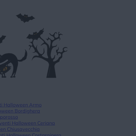
ti Halloween Armo
loween Bordighera
mporosso
venti Halloween Ceriana
een Chiusavecchia
nti Halloween Costarainera