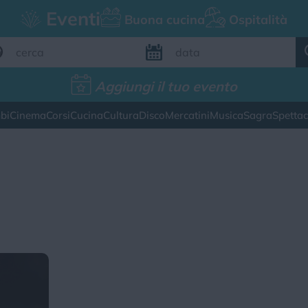
Eventi
Buona cucina
Ospitalità
Aggiungi il tuo evento
Aggiungi il tuo evento
bi
Cinema
Corsi
Cucina
Cultura
Disco
Mercatini
Musica
Sagra
Spetta
FILTRI EVENTI
esto weekend
Tutti gli eventi
Map
CATEGORIE EVENTI
ina
Cultura
Disco
Mercatini
Musica