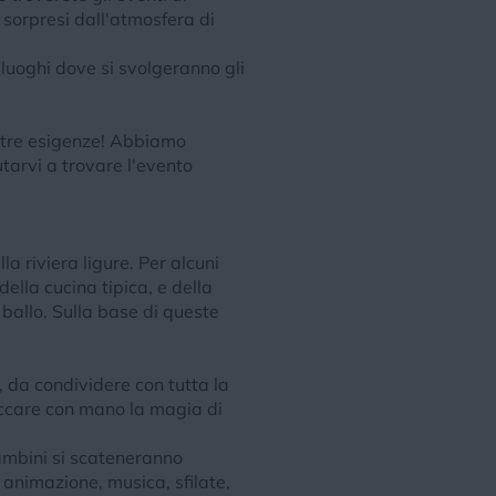
e sorpresi dall'atmosfera di
 luoghi dove si svolgeranno gli
ostre esigenze! Abbiamo
utarvi a trovare l'evento
a riviera ligure. Per alcuni
ella cucina tipica, e della
ballo. Sulla base di queste
, da condividere con tutta la
toccare con mano la magia di
 bambini si scateneranno
 animazione, musica, sfilate,