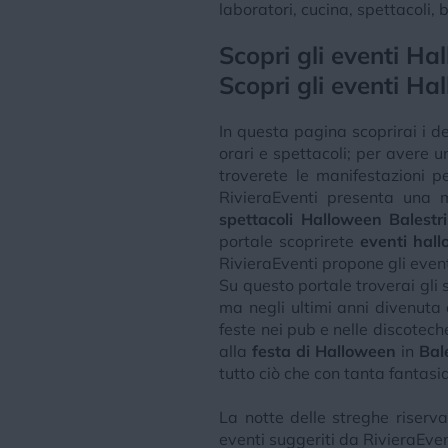
laboratori, cucina, spettacoli, 
Scopri gli eventi H
Scopri gli eventi Ha
In questa pagina scoprirai i de
orari e spettacoli; per avere 
troverete le manifestazioni p
RivieraEventi presenta una 
spettacoli Halloween Balestri
portale scoprirete
eventi hal
RivieraEventi propone gli eventi
Su questo portale troverai gli s
ma negli ultimi anni divenut
feste nei pub e nelle discotech
alla
festa di Halloween
in
Bal
tutto ciò che con tanta fantas
La notte delle streghe riserva
eventi suggeriti da RivieraEven