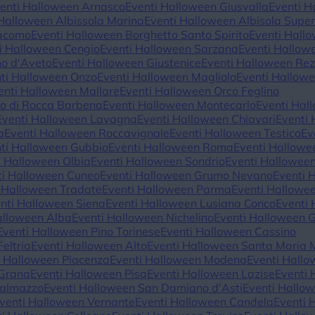
enti Halloween Arnasco
Eventi Halloween Giusvalla
Eventi H
 Halloween Albissola Marina
Eventi Halloween Albisola Super
iacomo
Eventi Halloween Borghetto Santo Spirito
Eventi Hall
i Halloween Cengio
Eventi Halloween Sarzana
Eventi Hallow
no d'Aveto
Eventi Halloween Giustenice
Eventi Halloween Rez
ti Halloween Onzo
Eventi Halloween Magliolo
Eventi Hallow
enti Halloween Mallare
Eventi Halloween Orco Feglino
io di Rocca Barbena
Eventi Halloween Montecarlo
Eventi Hal
Eventi Halloween Lavagna
Eventi Halloween Chiavari
Eventi
a
Eventi Halloween Roccavignale
Eventi Halloween Testico
Ev
ti Halloween Gubbio
Eventi Halloween Roma
Eventi Hallow
i Halloween Olbia
Eventi Halloween Sondrio
Eventi Hallowee
ti Halloween Cuneo
Eventi Halloween Grumo Nevano
Eventi 
 Halloween Tradate
Eventi Halloween Parma
Eventi Hallowe
nti Halloween Siena
Eventi Halloween Lusiana Conco
Eventi 
alloween Alba
Eventi Halloween Nichelino
Eventi Halloween G
Eventi Halloween Pino Torinese
Eventi Halloween Cassino
eltria
Eventi Halloween Alto
Eventi Halloween Santa Maria 
i Halloween Piacenza
Eventi Halloween Modena
Eventi Hallo
 Grana
Eventi Halloween Pisa
Eventi Halloween Lazise
Eventi 
Dalmazzo
Eventi Halloween San Damiano d'Asti
Eventi Hallo
venti Halloween Vernante
Eventi Halloween Candela
Eventi 