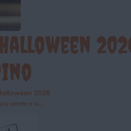
Chi siamo
Privacy e Cookie
Login
 Halloween 202
rino
 Halloween 2026
iù adatto a te...