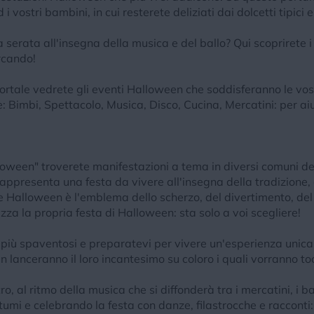
i vostri bambini, in cui resterete deliziati dai dolcetti tipici 
 serata all'insegna della musica e del ballo? Qui scoprirete i
rcando!
portale vedrete gli eventi Halloween che soddisferanno le v
gie: Bimbi, Spettacolo, Musica, Disco, Cucina, Mercatini: per ai
oween" troverete manifestazioni a tema in diversi comuni dell
appresenta una festa da vivere all'insegna della tradizione, d
e Halloween è l'emblema dello scherzo, del divertimento, del 
za la propria festa di Halloween: sta solo a voi scegliere!
ti più spaventosi e preparatevi per vivere un'esperienza unica
en lanceranno il loro incantesimo su coloro i quali vorranno 
ro, al ritmo della musica che si diffonderà tra i mercatini, i
tumi e celebrando la festa con danze, filastrocche e racconti: