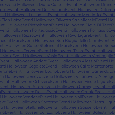
ino
Eventi Halloween Diano Castello
Eventi Halloween Diano 
etro
Eventi Halloween Dolceacqua
Eventi Halloween Dolced
enti Halloween Lucinasco
Eventi Halloween Mendatica
Eventi
 Pian Latte
Eventi Halloween Olivetta San Michele
Eventi Ha
enti Halloween Pietrabruna
Eventi Halloween Pieve Di Teco
E
venti Halloween Pontedassio
Eventi Halloween Pornassio
Eve
i Halloween Rezzo
Eventi Halloween Riva Ligure
Eventi Hallo
meo al Mare
Eventi Halloween San Biagio della Cima
Eventi 
nti Halloween Santo Stefano al Mare
Eventi Halloween Sebo
i Halloween Terzorio
Eventi Halloween Triora
Eventi Hallowe
al Mare
Eventi Halloween Vasia
Eventi Halloween Ventimiglia
Eventi Halloween Andora
Eventi Halloween Alassio
Eventi Ha
enti Halloween Cogoleto
Eventi Halloween Cairo Montenotte
errone
Eventi Halloween Loano
Eventi Halloween Garlenda
Ev
nti Halloween Genova
Eventi Halloween Villanova d'Albenga
Eventi Halloween Ortovero
Eventi Halloween Finale Ligure
Ev
Eventi Halloween Altare
Eventi Halloween Camogli
Eventi Ha
o
Eventi Halloween Recco
Eventi Halloween Ceriale
Eventi Hal
i Halloween Vendone
Eventi Halloween Noli
Eventi Hallowee
Neva
Eventi Halloween Spotorno
Eventi Halloween Pietra Ligu
ti Halloween Stellanello
Eventi Halloween Sassello
Eventi Ha
ria
Eventi Halloween Calizzano
Eventi Halloween Balestrino
E