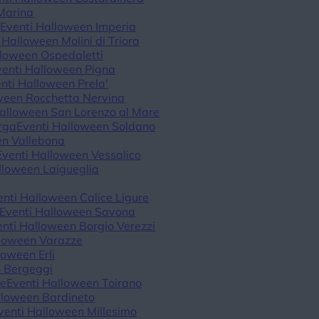
Marina
o
Eventi Halloween Imperia
 Halloween Molini di Triora
lloween Ospedaletti
venti Halloween Pigna
nti Halloween Prela'
ween Rocchetta Nervina
Halloween San Lorenzo al Mare
rga
Eventi Halloween Soldano
en Vallebona
Eventi Halloween Vessalico
lloween Laigueglia
enti Halloween Calice Ligure
Eventi Halloween Savona
enti Halloween Borgio Verezzi
lloween Varazze
loween Erli
n Bergeggi
re
Eventi Halloween Toirano
lloween Bardineto
venti Halloween Millesimo