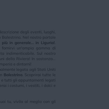
escrizione degli eventi, luoghi,
 Balestrino. Nel nostro portale
più in generale... in Liguria!
.
r fornirvi un'ampia gamma di
ta indimenticabile. Sul nostro
uni della Riviera! In sostanza...
Imperia e dintorni!
onalmente legata agli Stati Uniti
in
Balestrino
. Scoprirai tutte le
 e tutti gli appuntamenti legati
i i costumi, i vestiti, i dolci e
oi tu, vivila al meglio con gli