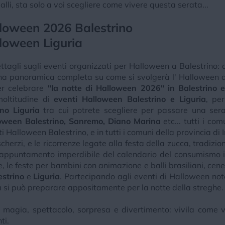
balli, sta solo a voi scegliere come vivere questa serata...
alloween 2026 Balestrino
lloween Liguria
ttagli sugli eventi organizzati per Halloween a Balestrino: d
una panoramica completa su come si svolgerà l' Halloween a
er celebrare
"la notte di Halloween 2026" in Balestrino e 
moltitudine di
eventi Halloween Balestrino e Liguria
, pe
no Liguria
tra cui potrete scegliere per passare una sera
loween Balestrino, Sanremo, Diano Marina
etc... tutti i com
 Halloween Balestrino, e in tutti i comuni della provincia di 
cherzi, e le ricorrenze legate alla festa della zucca, tradizi
a appuntamento imperdibile del calendario del consumismo 
e, le feste per bambini con animazione e balli brasiliani, cene
estrino
e
Liguria
. Partecipando agli eventi di Halloween notera
ia si può preparare appositamente per la notte della streghe.
 magia, spettacolo, sorpresa e divertimento: vivila come vu
ti.