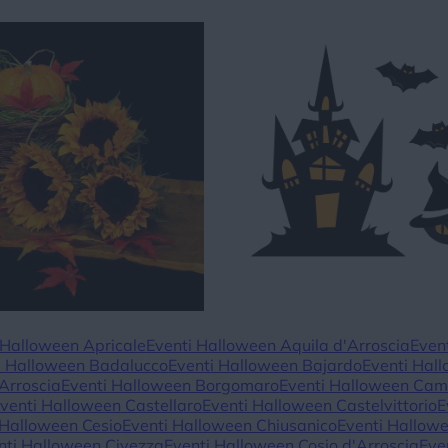
 Halloween Apricale
Eventi Halloween Aquila d'Arroscia
Even
i Halloween Badalucco
Eventi Halloween Bajardo
Eventi Hal
Arroscia
Eventi Halloween Borgomaro
Eventi Halloween Ca
venti Halloween Castellaro
Eventi Halloween Castelvittorio
E
 Halloween Cesio
Eventi Halloween Chiusanico
Eventi Hallow
nti Halloween Civezza
Eventi Halloween Cosio d'Arroscia
Eve