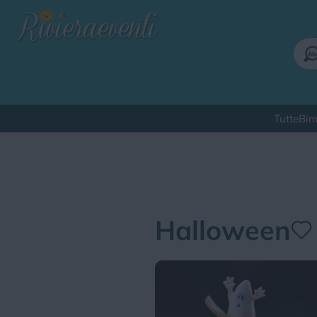
Tutte
Bim
Qu
Halloween
Bimbi
Cinema
Corsi
Cuc