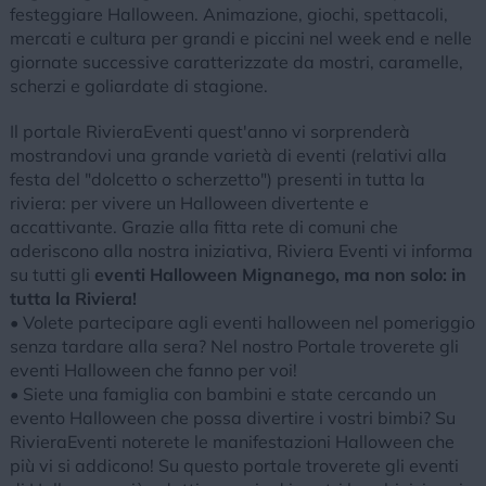
festeggiare Halloween. Animazione, giochi, spettacoli,
mercati e cultura per grandi e piccini nel week end e nelle
giornate successive caratterizzate da mostri, caramelle,
scherzi e goliardate di stagione.
Il portale RivieraEventi quest'anno vi sorprenderà
mostrandovi una grande varietà di eventi (relativi alla
festa del "dolcetto o scherzetto") presenti in tutta la
riviera: per vivere un Halloween divertente e
accattivante. Grazie alla fitta rete di comuni che
aderiscono alla nostra iniziativa, Riviera Eventi vi informa
su tutti gli
eventi Halloween Mignanego, ma non solo: in
tutta la Riviera!
• Volete partecipare agli eventi halloween nel pomeriggio
senza tardare alla sera? Nel nostro Portale troverete gli
eventi Halloween che fanno per voi!
• Siete una famiglia con bambini e state cercando un
evento Halloween che possa divertire i vostri bimbi? Su
RivieraEventi noterete le manifestazioni Halloween che
più vi si addicono! Su questo portale troverete gli eventi