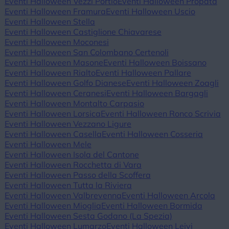
Eventi Halloween Vezzi Portio
Eventi Halloween Propata
Eventi Halloween Framura
Eventi Halloween Uscio
Eventi Halloween Stella
Eventi Halloween Castiglione Chiavarese
Eventi Halloween Moconesi
Eventi Halloween San Colombano Certenoli
Eventi Halloween Masone
Eventi Halloween Boissano
Eventi Halloween Rialto
Eventi Halloween Pallare
Eventi Halloween Golfo Dianese
Eventi Halloween Zoagli
Eventi Halloween Ceranesi
Eventi Halloween Bargagli
Eventi Halloween Montalto Carpasio
Eventi Halloween Lorsica
Eventi Halloween Ronco Scrivia
Eventi Halloween Vezzano Ligure
Eventi Halloween Casella
Eventi Halloween Cosseria
Eventi Halloween Mele
Eventi Halloween Isola del Cantone
Eventi Halloween Rocchetta di Vara
Eventi Halloween Passo della Scoffera
Eventi Halloween Tutta la Riviera
Eventi Halloween Valbrevenna
Eventi Halloween Arcola
Eventi Halloween Mioglia
Eventi Halloween Bormida
Eventi Halloween Sesta Godano (La Spezia)
Eventi Halloween Lumarzo
Eventi Halloween Leivi