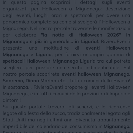
In questa pagina scoprirai i dettagli sugli eventi
organizzati per Halloween a Mignanego: descrizione
degli eventi, luoghi, orari e spettacoli; per avere una
panoramica completa su come si svolgerà l' Halloween a
Mignanego. Nel nostro portale troverete le manifestazioni
per celebrare
"la notte di Halloween 2026" in
Mignanego e più in generale... in Liguria!
. RivieraEventi
presenta una moltitudine di
eventi Halloween
Mignanego e Liguria
, per fornirvi un'ampia gamma di
spettacoli Halloween Mignanego Liguria
tra cui potrete
scegliere per passare una serata indimenticabile. Sul
nostro portale scoprirete
eventi halloween Mignanego,
Sanremo, Diano Marina
etc... tutti i comuni della Riviera!
In sostanza... RivieraEventi propone gli eventi Halloween
Mignanego, e in tutti i comuni della provincia di Imperia e
dintorni!
Su questo portale troverai gli scherzi, e le ricorrenze
legate alla festa della zucca, tradizionalmente legata agli
Stati Uniti ma negli ultimi anni divenuta appuntamento
imperdibile del calendario del consumismo in
Mignanego
.
Scoprirai tutte le feste nei pub e nelle discoteche, le feste