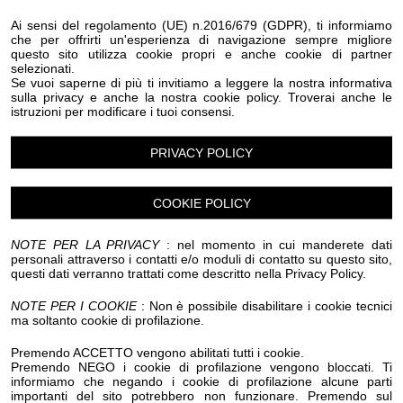
Eventi Halloween Montegrosso Pian Latte
Ai sensi del regolamento (UE) n.2016/679 (GDPR), ti informiamo
Eventi Halloween Olivetta San Michele
che per offrirti un'esperienza di navigazione sempre migliore
Eventi Halloween Ospedaletti
Eventi Halloween Perinaldo
questo sito utilizza cookie propri e anche cookie di partner
selezionati.
Eventi Halloween Pietrabruna
Se vuoi saperne di più ti invitiamo a leggere la nostra informativa
Eventi Halloween Pieve Di Teco
Eventi Halloween Pigna
sulla privacy e anche la nostra cookie policy. Troverai anche le
Eventi Halloween Pompeiana
istruzioni per modificare i tuoi consensi.
Eventi Halloween Pontedassio
Eventi Halloween Pornassio
Eventi Halloween Prela'
PRIVACY POLICY
Eventi Halloween Ranzo
Eventi Halloween Rezzo
Eventi Halloween Riva Ligure
Eventi Halloween Rocchetta Nervina
COOKIE POLICY
Eventi Halloween San Bartolomeo al Mare
Eventi Halloween San Biagio della Cima
NOTE PER LA PRIVACY
: nel momento in cui manderete dati
Eventi Halloween San Lorenzo al Mare
personali attraverso i contatti e/o moduli di contatto su questo sito,
Eventi Halloween Sanremo
questi dati verranno trattati come descritto nella Privacy Policy.
Eventi Halloween Santo Stefano al Mare
Eventi Halloween Seborga
Eventi Halloween Soldano
NOTE PER I COOKIE
: Non è possibile disabilitare i cookie tecnici
ma soltanto cookie di profilazione.
Eventi Halloween Taggia
Eventi Halloween Terzorio
Eventi Halloween Triora
Eventi Halloween Vallebona
Premendo ACCETTO vengono abilitati tutti i cookie.
Eventi Halloween Vallecrosia al Mare
Premendo NEGO i cookie di profilazione vengono bloccati. Ti
Eventi Halloween Vasia
Eventi Halloween Ventimiglia
informiamo che negando i cookie di profilazione alcune parti
Eventi Halloween Vessalico
Eventi Halloween Villa Faraldi
importanti del sito potrebbero non funzionare. Premendo sul