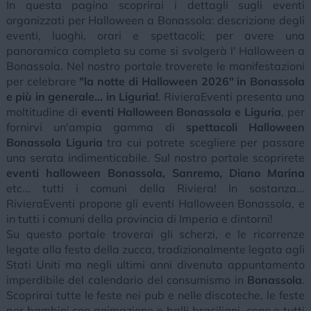
In questa pagina scoprirai i dettagli sugli eventi
organizzati per Halloween a Bonassola: descrizione degli
eventi, luoghi, orari e spettacoli; per avere una
panoramica completa su come si svolgerà l' Halloween a
Bonassola. Nel nostro portale troverete le manifestazioni
per celebrare
"la notte di Halloween 2026" in Bonassola
e più in generale... in Liguria!
. RivieraEventi presenta una
moltitudine di
eventi Halloween Bonassola e Liguria
, per
fornirvi un'ampia gamma di
spettacoli Halloween
Bonassola Liguria
tra cui potrete scegliere per passare
una serata indimenticabile. Sul nostro portale scoprirete
eventi halloween Bonassola, Sanremo, Diano Marina
etc... tutti i comuni della Riviera! In sostanza...
RivieraEventi propone gli eventi Halloween Bonassola, e
in tutti i comuni della provincia di Imperia e dintorni!
Su questo portale troverai gli scherzi, e le ricorrenze
legate alla festa della zucca, tradizionalmente legata agli
Stati Uniti ma negli ultimi anni divenuta appuntamento
imperdibile del calendario del consumismo in
Bonassola
.
Scoprirai tutte le feste nei pub e nelle discoteche, le feste
per bambini con animazione e balli brasiliani, cene e tutti