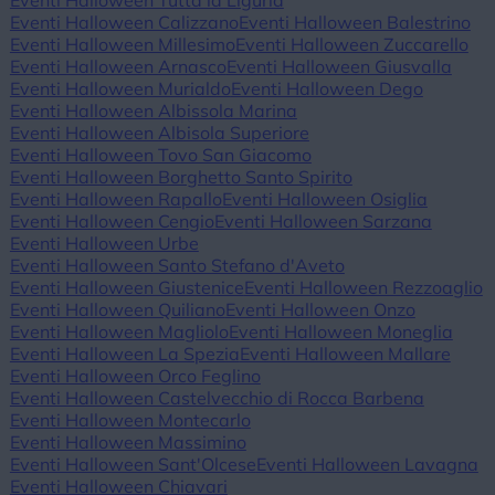
Eventi Halloween Tutta la Liguria
Eventi Halloween Calizzano
Eventi Halloween Balestrino
Eventi Halloween Millesimo
Eventi Halloween Zuccarello
Eventi Halloween Arnasco
Eventi Halloween Giusvalla
Eventi Halloween Murialdo
Eventi Halloween Dego
Eventi Halloween Albissola Marina
Eventi Halloween Albisola Superiore
Eventi Halloween Tovo San Giacomo
Eventi Halloween Borghetto Santo Spirito
Eventi Halloween Rapallo
Eventi Halloween Osiglia
Eventi Halloween Cengio
Eventi Halloween Sarzana
Eventi Halloween Urbe
Eventi Halloween Santo Stefano d'Aveto
Eventi Halloween Giustenice
Eventi Halloween Rezzoaglio
Eventi Halloween Quiliano
Eventi Halloween Onzo
Eventi Halloween Magliolo
Eventi Halloween Moneglia
Eventi Halloween La Spezia
Eventi Halloween Mallare
Eventi Halloween Orco Feglino
Eventi Halloween Castelvecchio di Rocca Barbena
Eventi Halloween Montecarlo
Eventi Halloween Massimino
Eventi Halloween Sant'Olcese
Eventi Halloween Lavagna
Eventi Halloween Chiavari