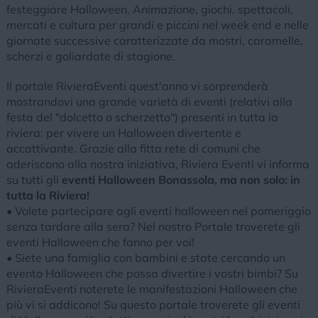
festeggiare Halloween. Animazione, giochi, spettacoli,
mercati e cultura per grandi e piccini nel week end e nelle
giornate successive caratterizzate da mostri, caramelle,
scherzi e goliardate di stagione.
Il portale RivieraEventi quest'anno vi sorprenderà
mostrandovi una grande varietà di eventi (relativi alla
festa del "dolcetto o scherzetto") presenti in tutta la
riviera: per vivere un Halloween divertente e
accattivante. Grazie alla fitta rete di comuni che
aderiscono alla nostra iniziativa, Riviera Eventi vi informa
su tutti gli
eventi Halloween Bonassola, ma non solo: in
tutta la Riviera!
• Volete partecipare agli eventi halloween nel pomeriggio
senza tardare alla sera? Nel nostro Portale troverete gli
eventi Halloween che fanno per voi!
• Siete una famiglia con bambini e state cercando un
evento Halloween che possa divertire i vostri bimbi? Su
RivieraEventi noterete le manifestazioni Halloween che
più vi si addicono! Su questo portale troverete gli eventi