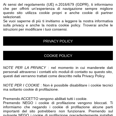
Eventi Halloween Olivetta San Michele
Ai sensi del regolamento (UE) n.2016/679 (GDPR), ti informiamo
che per offrirti un'esperienza di navigazione sempre migliore
Eventi Halloween Ospedaletti
Eventi Halloween Perinaldo
questo sito utilizza cookie propri e anche cookie di partner
Eventi Halloween Pietrabruna
selezionati.
Eventi Halloween Pieve Di Teco
Eventi Halloween Pigna
Se vuoi saperne di più ti invitiamo a leggere la nostra informativa
Eventi Halloween Pompeiana
sulla privacy e anche la nostra cookie policy. Troverai anche le
istruzioni per modificare i tuoi consensi.
Eventi Halloween Pontedassio
Eventi Halloween Pornassio
Eventi Halloween Prela'
Eventi Halloween Ranzo
Eventi Halloween Rezzo
PRIVACY POLICY
Eventi Halloween Riva Ligure
Eventi Halloween Rocchetta Nervina
Eventi Halloween San Bartolomeo al Mare
COOKIE POLICY
Eventi Halloween San Biagio della Cima
Eventi Halloween San Lorenzo al Mare
NOTE PER LA PRIVACY
: nel momento in cui manderete dati
Eventi Halloween Sanremo
personali attraverso i contatti e/o moduli di contatto su questo sito,
questi dati verranno trattati come descritto nella Privacy Policy.
Eventi Halloween Santo Stefano al Mare
Eventi Halloween Seborga
Eventi Halloween Soldano
NOTE PER I COOKIE
: Non è possibile disabilitare i cookie tecnici
Eventi Halloween Taggia
Eventi Halloween Terzorio
ma soltanto cookie di profilazione.
Eventi Halloween Triora
Eventi Halloween Vallebona
Eventi Halloween Vallecrosia al Mare
Premendo ACCETTO vengono abilitati tutti i cookie.
Eventi Halloween Vasia
Eventi Halloween Ventimiglia
Premendo NEGO i cookie di profilazione vengono bloccati. Ti
informiamo che negando i cookie di profilazione alcune parti
Eventi Halloween Vessalico
Eventi Halloween Villa Faraldi
importanti del sito potrebbero non funzionare. Premendo sul
Eventi Halloween Andora
Eventi Halloween Alassio
pulsante NEGO i cookie di profilazione precedentemente installati