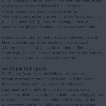
di Halloween più adatti per voi ed i vostri bambini, in cui
resterete deliziati dai dolcetti tipici e sorpresi
dall'atmosfera di questa notte particolare.
• Siete giovani che cercano una serata all'insegna della
musica e del ballo? Qui scoprirete i luoghi dove si
svolgeranno gli eventi Halloween che state cercando!
Chiunque voi siate nel nostro portale vedrete gli eventi
Halloween che soddisferanno le vostre esigenze!
Abbiamo classificato gli eventi in tiplogie: Bimbi,
Spettacolo, Musica, Disco, Cucina, Mercatini: per aiutarvi
a trovare l'evento Halloween che preferite.
Ce n'è per tutti i posti!
Su "RivieraEventi speciale Halloween" troverete
manifestazioni a tema in diversi comuni della riviera
ligure. Per alcuni comuni il giorno di Halloween
rappresenta una festa da vivere all'insegna della
tradizione, della cucina tipica, e della musica leggera; per
altri invece Halloween è l'emblema dello scherzo, del
divertimento, del ballo. Sulla base di queste ideologie