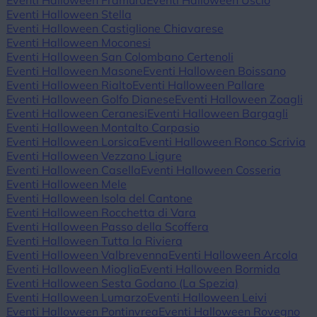
Eventi Halloween Framura
Eventi Halloween Uscio
Eventi Halloween Stella
Eventi Halloween Castiglione Chiavarese
Eventi Halloween Moconesi
Eventi Halloween San Colombano Certenoli
Eventi Halloween Masone
Eventi Halloween Boissano
Eventi Halloween Rialto
Eventi Halloween Pallare
Eventi Halloween Golfo Dianese
Eventi Halloween Zoagli
Eventi Halloween Ceranesi
Eventi Halloween Bargagli
Eventi Halloween Montalto Carpasio
Eventi Halloween Lorsica
Eventi Halloween Ronco Scrivia
Eventi Halloween Vezzano Ligure
Eventi Halloween Casella
Eventi Halloween Cosseria
Eventi Halloween Mele
Eventi Halloween Isola del Cantone
Eventi Halloween Rocchetta di Vara
Eventi Halloween Passo della Scoffera
Eventi Halloween Tutta la Riviera
Eventi Halloween Valbrevenna
Eventi Halloween Arcola
Eventi Halloween Mioglia
Eventi Halloween Bormida
Eventi Halloween Sesta Godano (La Spezia)
Eventi Halloween Lumarzo
Eventi Halloween Leivi
Eventi Halloween Pontinvrea
Eventi Halloween Rovegno