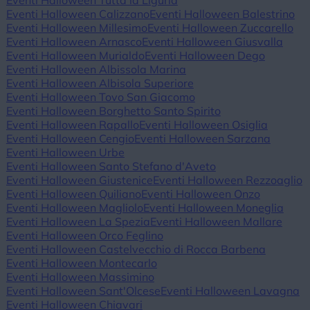
Eventi Halloween Tutta la Liguria
Eventi Halloween Calizzano
Eventi Halloween Balestrino
Eventi Halloween Millesimo
Eventi Halloween Zuccarello
Eventi Halloween Arnasco
Eventi Halloween Giusvalla
Eventi Halloween Murialdo
Eventi Halloween Dego
Eventi Halloween Albissola Marina
Eventi Halloween Albisola Superiore
Eventi Halloween Tovo San Giacomo
Eventi Halloween Borghetto Santo Spirito
Eventi Halloween Rapallo
Eventi Halloween Osiglia
Eventi Halloween Cengio
Eventi Halloween Sarzana
Eventi Halloween Urbe
Eventi Halloween Santo Stefano d'Aveto
Eventi Halloween Giustenice
Eventi Halloween Rezzoaglio
Eventi Halloween Quiliano
Eventi Halloween Onzo
Eventi Halloween Magliolo
Eventi Halloween Moneglia
Eventi Halloween La Spezia
Eventi Halloween Mallare
Eventi Halloween Orco Feglino
Eventi Halloween Castelvecchio di Rocca Barbena
Eventi Halloween Montecarlo
Eventi Halloween Massimino
Eventi Halloween Sant'Olcese
Eventi Halloween Lavagna
Eventi Halloween Chiavari