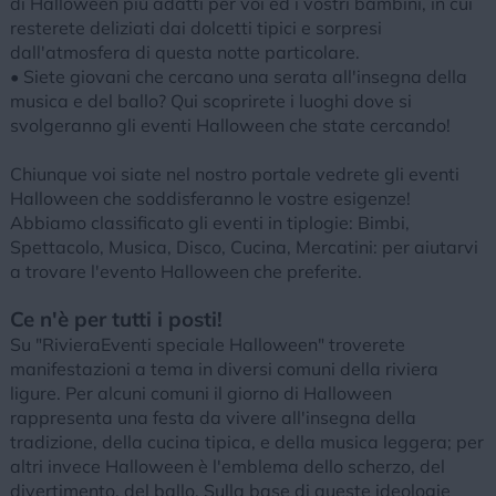
di Halloween più adatti per voi ed i vostri bambini, in cui
resterete deliziati dai dolcetti tipici e sorpresi
dall'atmosfera di questa notte particolare.
• Siete giovani che cercano una serata all'insegna della
musica e del ballo? Qui scoprirete i luoghi dove si
svolgeranno gli eventi Halloween che state cercando!
Chiunque voi siate nel nostro portale vedrete gli eventi
Halloween che soddisferanno le vostre esigenze!
Abbiamo classificato gli eventi in tiplogie: Bimbi,
Spettacolo, Musica, Disco, Cucina, Mercatini: per aiutarvi
a trovare l'evento Halloween che preferite.
Ce n'è per tutti i posti!
Su "RivieraEventi speciale Halloween" troverete
manifestazioni a tema in diversi comuni della riviera
ligure. Per alcuni comuni il giorno di Halloween
rappresenta una festa da vivere all'insegna della
tradizione, della cucina tipica, e della musica leggera; per
altri invece Halloween è l'emblema dello scherzo, del
divertimento, del ballo. Sulla base di queste ideologie