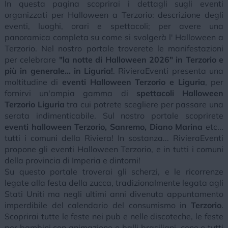
In questa pagina scoprirai i dettagli sugli eventi
organizzati per Halloween a Terzorio: descrizione degli
eventi, luoghi, orari e spettacoli; per avere una
panoramica completa su come si svolgerà l' Halloween a
Terzorio. Nel nostro portale troverete le manifestazioni
per celebrare
"la notte di Halloween 2026" in Terzorio e
più in generale... in Liguria!
. RivieraEventi presenta una
moltitudine di
eventi Halloween Terzorio e Liguria
, per
fornirvi un'ampia gamma di
spettacoli Halloween
Terzorio Liguria
tra cui potrete scegliere per passare una
serata indimenticabile. Sul nostro portale scoprirete
eventi halloween Terzorio, Sanremo, Diano Marina
etc...
tutti i comuni della Riviera! In sostanza... RivieraEventi
propone gli eventi Halloween Terzorio, e in tutti i comuni
della provincia di Imperia e dintorni!
Su questo portale troverai gli scherzi, e le ricorrenze
legate alla festa della zucca, tradizionalmente legata agli
Stati Uniti ma negli ultimi anni divenuta appuntamento
imperdibile del calendario del consumismo in
Terzorio
.
Scoprirai tutte le feste nei pub e nelle discoteche, le feste
per bambini con animazione e balli brasiliani, cene e tutti