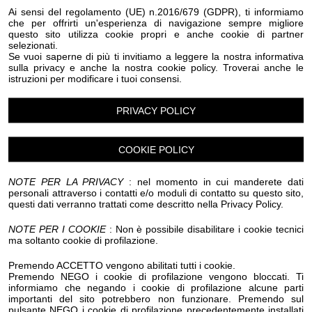
Eventi Halloween Olivetta San Michele
Ai sensi del regolamento (UE) n.2016/679 (GDPR), ti informiamo
che per offrirti un'esperienza di navigazione sempre migliore
Eventi Halloween Ospedaletti
Eventi Halloween Perinaldo
questo sito utilizza cookie propri e anche cookie di partner
Eventi Halloween Pietrabruna
selezionati.
Eventi Halloween Pieve Di Teco
Eventi Halloween Pigna
Se vuoi saperne di più ti invitiamo a leggere la nostra informativa
Eventi Halloween Pompeiana
sulla privacy e anche la nostra cookie policy. Troverai anche le
istruzioni per modificare i tuoi consensi.
Eventi Halloween Pontedassio
Eventi Halloween Pornassio
Eventi Halloween Prela'
Eventi Halloween Ranzo
Eventi Halloween Rezzo
PRIVACY POLICY
Eventi Halloween Riva Ligure
Eventi Halloween Rocchetta Nervina
Eventi Halloween San Bartolomeo al Mare
COOKIE POLICY
Eventi Halloween San Biagio della Cima
Eventi Halloween San Lorenzo al Mare
NOTE PER LA PRIVACY
: nel momento in cui manderete dati
Eventi Halloween Sanremo
personali attraverso i contatti e/o moduli di contatto su questo sito,
questi dati verranno trattati come descritto nella Privacy Policy.
Eventi Halloween Santo Stefano al Mare
Eventi Halloween Seborga
Eventi Halloween Soldano
NOTE PER I COOKIE
: Non è possibile disabilitare i cookie tecnici
Eventi Halloween Taggia
Eventi Halloween Terzorio
ma soltanto cookie di profilazione.
Eventi Halloween Triora
Eventi Halloween Vallebona
Eventi Halloween Vallecrosia al Mare
Premendo ACCETTO vengono abilitati tutti i cookie.
Eventi Halloween Vasia
Eventi Halloween Ventimiglia
Premendo NEGO i cookie di profilazione vengono bloccati. Ti
informiamo che negando i cookie di profilazione alcune parti
Eventi Halloween Vessalico
Eventi Halloween Villa Faraldi
importanti del sito potrebbero non funzionare. Premendo sul
Eventi Halloween Andora
Eventi Halloween Alassio
pulsante NEGO i cookie di profilazione precedentemente installati