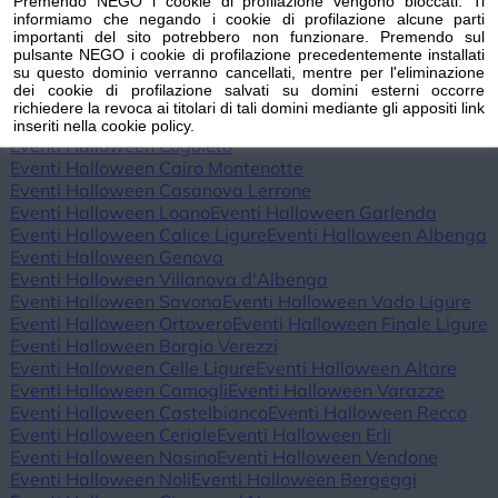
Premendo NEGO i cookie di profilazione vengono bloccati. Ti
Eventi Halloween Triora
Eventi Halloween Vallebona
informiamo che negando i cookie di profilazione alcune parti
Eventi Halloween Vallecrosia al Mare
importanti del sito potrebbero non funzionare. Premendo sul
pulsante NEGO i cookie di profilazione precedentemente installati
Eventi Halloween Vasia
Eventi Halloween Ventimiglia
su questo dominio verranno cancellati, mentre per l'eliminazione
Eventi Halloween Vessalico
Eventi Halloween Villa Faraldi
dei cookie di profilazione salvati su domini esterni occorre
Eventi Halloween Andora
Eventi Halloween Alassio
richiedere la revoca ai titolari di tali domini mediante gli appositi link
Eventi Halloween Laigueglia
Eventi Halloween Arenzano
inseriti nella cookie policy.
Eventi Halloween Cogoleto
Eventi Halloween Cairo Montenotte
Eventi Halloween Casanova Lerrone
Eventi Halloween Loano
Eventi Halloween Garlenda
Eventi Halloween Calice Ligure
Eventi Halloween Albenga
Eventi Halloween Genova
Eventi Halloween Villanova d'Albenga
Eventi Halloween Savona
Eventi Halloween Vado Ligure
Eventi Halloween Ortovero
Eventi Halloween Finale Ligure
Eventi Halloween Borgio Verezzi
Eventi Halloween Celle Ligure
Eventi Halloween Altare
Eventi Halloween Camogli
Eventi Halloween Varazze
Eventi Halloween Castelbianco
Eventi Halloween Recco
Eventi Halloween Ceriale
Eventi Halloween Erli
Eventi Halloween Nasino
Eventi Halloween Vendone
Eventi Halloween Noli
Eventi Halloween Bergeggi