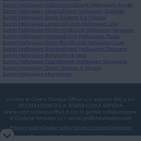
Eventi Halloween Valbrevenna
Eventi Halloween Arcola
Eventi Halloween Mioglia
Eventi Halloween Bormida
Eventi Halloween Sesta Godano (La Spezia)
Eventi Halloween Lumarzo
Eventi Halloween Leivi
Eventi Halloween Pontinvrea
Eventi Halloween Rovegno
Eventi Halloween Neirone
Eventi Halloween Plodio
Eventi Halloween Serra Riccò
Eventi Halloween Luni
Eventi Halloween Avegno
Eventi Halloween Davagna
Eventi Halloween Borghetto di Vara
Eventi Halloween Fascia
Eventi Halloween Savignone
Eventi Halloween Santo Stefano di Magra
Eventi Halloween Mignanego
Un'idea di Centro Stampa Offset s.r.l. Imperia (IM) p.iva
00329410088 R.E.A. 65959 CCIAA IMPERIA
www.centrostampaoffset.it con la gentile collaborazione
di Grafiche Amadeo s.r.l. www.graficheamadeo.com
Privacy policy
Cookie policy
Gestisci cookie
Condizioni
Powered by
Centro Stampa Offset