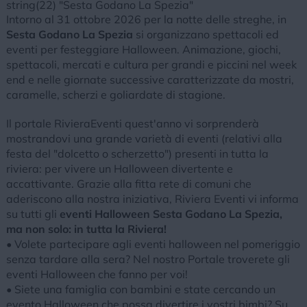
string(22) "Sesta Godano La Spezia"
Intorno al 31 ottobre 2026 per la notte delle streghe, in
Sesta Godano La Spezia
si organizzano spettacoli ed
eventi per festeggiare Halloween. Animazione, giochi,
spettacoli, mercati e cultura per grandi e piccini nel week
end e nelle giornate successive caratterizzate da mostri,
caramelle, scherzi e goliardate di stagione.
Il portale RivieraEventi quest'anno vi sorprenderà
mostrandovi una grande varietà di eventi (relativi alla
festa del "dolcetto o scherzetto") presenti in tutta la
riviera: per vivere un Halloween divertente e
accattivante. Grazie alla fitta rete di comuni che
aderiscono alla nostra iniziativa, Riviera Eventi vi informa
su tutti gli
eventi Halloween Sesta Godano La Spezia,
ma non solo: in tutta la Riviera!
• Volete partecipare agli eventi halloween nel pomeriggio
senza tardare alla sera? Nel nostro Portale troverete gli
eventi Halloween che fanno per voi!
• Siete una famiglia con bambini e state cercando un
evento Halloween che possa divertire i vostri bimbi? Su