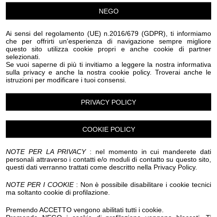
Eventi Halloween Dolceacqua
Eventi Halloween Dolcedo
NEGO
Eventi Halloween Imperia
Eventi Halloween Isolabona
Eventi Halloween Lucinasco
Eventi Halloween Mendatica
Ai sensi del regolamento (UE) n.2016/679 (GDPR), ti informiamo
Eventi Halloween Molini di Triora
che per offrirti un'esperienza di navigazione sempre migliore
Eventi Halloween Montegrosso Pian Latte
questo sito utilizza cookie propri e anche cookie di partner
selezionati.
Eventi Halloween Olivetta San Michele
Se vuoi saperne di più ti invitiamo a leggere la nostra informativa
Eventi Halloween Ospedaletti
Eventi Halloween Perinaldo
sulla privacy e anche la nostra cookie policy. Troverai anche le
Eventi Halloween Pietrabruna
istruzioni per modificare i tuoi consensi.
Eventi Halloween Pieve Di Teco
Eventi Halloween Pigna
Eventi Halloween Pompeiana
PRIVACY POLICY
Eventi Halloween Pontedassio
Eventi Halloween Pornassio
Eventi Halloween Prela'
Eventi Halloween Ranzo
Eventi Halloween Rezzo
COOKIE POLICY
Eventi Halloween Riva Ligure
Eventi Halloween Rocchetta Nervina
NOTE PER LA PRIVACY
: nel momento in cui manderete dati
Eventi Halloween San Bartolomeo al Mare
personali attraverso i contatti e/o moduli di contatto su questo sito,
Eventi Halloween San Biagio della Cima
questi dati verranno trattati come descritto nella Privacy Policy.
Eventi Halloween San Lorenzo al Mare
Eventi Halloween Sanremo
NOTE PER I COOKIE
: Non è possibile disabilitare i cookie tecnici
ma soltanto cookie di profilazione.
Eventi Halloween Santo Stefano al Mare
Eventi Halloween Seborga
Eventi Halloween Soldano
Premendo ACCETTO vengono abilitati tutti i cookie.
Eventi Halloween Taggia
Eventi Halloween Terzorio