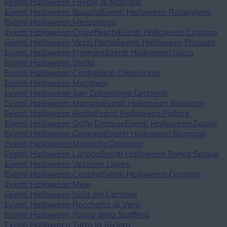
Eventi Halloween Favale di Malvaro
Eventi Halloween Busalla
Eventi Halloween Rossiglione
Eventi Halloween Mezzanego
Eventi Halloween Crocefieschi
Eventi Halloween Cicagna
Eventi Halloween Vezzi Portio
Eventi Halloween Propata
Eventi Halloween Framura
Eventi Halloween Uscio
Eventi Halloween Stella
Eventi Halloween Castiglione Chiavarese
Eventi Halloween Moconesi
Eventi Halloween San Colombano Certenoli
Eventi Halloween Masone
Eventi Halloween Boissano
Eventi Halloween Rialto
Eventi Halloween Pallare
Eventi Halloween Golfo Dianese
Eventi Halloween Zoagli
Eventi Halloween Ceranesi
Eventi Halloween Bargagli
Eventi Halloween Montalto Carpasio
Eventi Halloween Lorsica
Eventi Halloween Ronco Scrivia
Eventi Halloween Vezzano Ligure
Eventi Halloween Casella
Eventi Halloween Cosseria
Eventi Halloween Mele
Eventi Halloween Isola del Cantone
Eventi Halloween Rocchetta di Vara
Eventi Halloween Passo della Scoffera
Eventi Halloween Tutta la Riviera