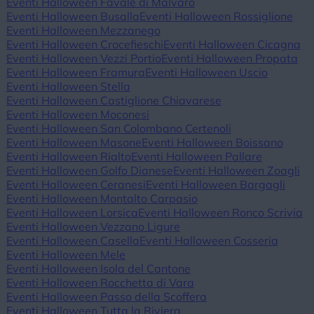
Eventi Halloween Favale di Malvaro
Eventi Halloween Busalla
Eventi Halloween Rossiglione
Eventi Halloween Mezzanego
Eventi Halloween Crocefieschi
Eventi Halloween Cicagna
Eventi Halloween Vezzi Portio
Eventi Halloween Propata
Eventi Halloween Framura
Eventi Halloween Uscio
Eventi Halloween Stella
Eventi Halloween Castiglione Chiavarese
Eventi Halloween Moconesi
Eventi Halloween San Colombano Certenoli
Eventi Halloween Masone
Eventi Halloween Boissano
Eventi Halloween Rialto
Eventi Halloween Pallare
Eventi Halloween Golfo Dianese
Eventi Halloween Zoagli
Eventi Halloween Ceranesi
Eventi Halloween Bargagli
Eventi Halloween Montalto Carpasio
Eventi Halloween Lorsica
Eventi Halloween Ronco Scrivia
Eventi Halloween Vezzano Ligure
Eventi Halloween Casella
Eventi Halloween Cosseria
Eventi Halloween Mele
Eventi Halloween Isola del Cantone
Eventi Halloween Rocchetta di Vara
Eventi Halloween Passo della Scoffera
Eventi Halloween Tutta la Riviera