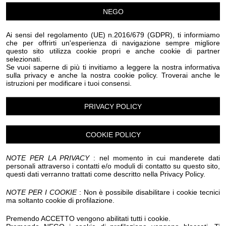
Eventi Halloween Dolceacqua
Eventi Halloween Dolcedo
NEGO
Eventi Halloween Imperia
Eventi Halloween Isolabona
Eventi Halloween Lucinasco
Eventi Halloween Mendatica
Ai sensi del regolamento (UE) n.2016/679 (GDPR), ti informiamo
Eventi Halloween Molini di Triora
che per offrirti un'esperienza di navigazione sempre migliore
Eventi Halloween Montegrosso Pian Latte
questo sito utilizza cookie propri e anche cookie di partner
selezionati.
Eventi Halloween Olivetta San Michele
Se vuoi saperne di più ti invitiamo a leggere la nostra informativa
Eventi Halloween Ospedaletti
Eventi Halloween Perinaldo
sulla privacy e anche la nostra cookie policy. Troverai anche le
Eventi Halloween Pietrabruna
istruzioni per modificare i tuoi consensi.
Eventi Halloween Pieve Di Teco
Eventi Halloween Pigna
Eventi Halloween Pompeiana
PRIVACY POLICY
Eventi Halloween Pontedassio
Eventi Halloween Pornassio
Eventi Halloween Prela'
Eventi Halloween Ranzo
Eventi Halloween Rezzo
COOKIE POLICY
Eventi Halloween Riva Ligure
Eventi Halloween Rocchetta Nervina
NOTE PER LA PRIVACY
: nel momento in cui manderete dati
Eventi Halloween San Bartolomeo al Mare
personali attraverso i contatti e/o moduli di contatto su questo sito,
Eventi Halloween San Biagio della Cima
questi dati verranno trattati come descritto nella Privacy Policy.
Eventi Halloween San Lorenzo al Mare
Eventi Halloween Sanremo
NOTE PER I COOKIE
: Non è possibile disabilitare i cookie tecnici
ma soltanto cookie di profilazione.
Eventi Halloween Santo Stefano al Mare
Eventi Halloween Seborga
Eventi Halloween Soldano
Premendo ACCETTO vengono abilitati tutti i cookie.
Eventi Halloween Taggia
Eventi Halloween Terzorio