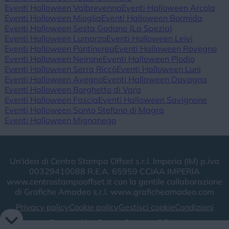
Eventi Halloween Valbrevenna
Eventi Halloween Arcola
Eventi Halloween Mioglia
Eventi Halloween Bormida
Eventi Halloween Sesta Godano (La Spezia)
Eventi Halloween Lumarzo
Eventi Halloween Leivi
Eventi Halloween Pontinvrea
Eventi Halloween Rovegno
Eventi Halloween Neirone
Eventi Halloween Plodio
Eventi Halloween Serra Riccò
Eventi Halloween Luni
Eventi Halloween Avegno
Eventi Halloween Davagna
Eventi Halloween Borghetto di Vara
Eventi Halloween Fascia
Eventi Halloween Savignone
Eventi Halloween Santo Stefano di Magra
Eventi Halloween Mignanego
Un'idea di Centro Stampa Offset s.r.l. Imperia (IM) p.iva
00329410088 R.E.A. 65959 CCIAA IMPERIA
www.centrostampaoffset.it con la gentile collaborazione
di Grafiche Amadeo s.r.l. www.graficheamadeo.com
Privacy policy
Cookie policy
Gestisci cookie
Condizioni
Powered by
Centro Stampa Offset