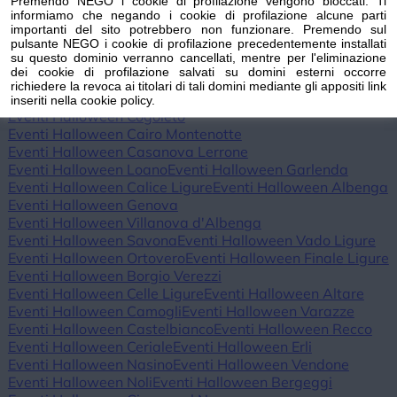
Premendo NEGO i cookie di profilazione vengono bloccati. Ti
Eventi Halloween Triora
Eventi Halloween Vallebona
informiamo che negando i cookie di profilazione alcune parti
Eventi Halloween Vallecrosia al Mare
importanti del sito potrebbero non funzionare. Premendo sul
pulsante NEGO i cookie di profilazione precedentemente installati
Eventi Halloween Vasia
Eventi Halloween Ventimiglia
su questo dominio verranno cancellati, mentre per l'eliminazione
Eventi Halloween Vessalico
Eventi Halloween Villa Faraldi
dei cookie di profilazione salvati su domini esterni occorre
Eventi Halloween Andora
Eventi Halloween Alassio
richiedere la revoca ai titolari di tali domini mediante gli appositi link
Eventi Halloween Laigueglia
Eventi Halloween Arenzano
inseriti nella cookie policy.
Eventi Halloween Cogoleto
Eventi Halloween Cairo Montenotte
Eventi Halloween Casanova Lerrone
Eventi Halloween Loano
Eventi Halloween Garlenda
Eventi Halloween Calice Ligure
Eventi Halloween Albenga
Eventi Halloween Genova
Eventi Halloween Villanova d'Albenga
Eventi Halloween Savona
Eventi Halloween Vado Ligure
Eventi Halloween Ortovero
Eventi Halloween Finale Ligure
Eventi Halloween Borgio Verezzi
Eventi Halloween Celle Ligure
Eventi Halloween Altare
Eventi Halloween Camogli
Eventi Halloween Varazze
Eventi Halloween Castelbianco
Eventi Halloween Recco
Eventi Halloween Ceriale
Eventi Halloween Erli
Eventi Halloween Nasino
Eventi Halloween Vendone
Eventi Halloween Noli
Eventi Halloween Bergeggi