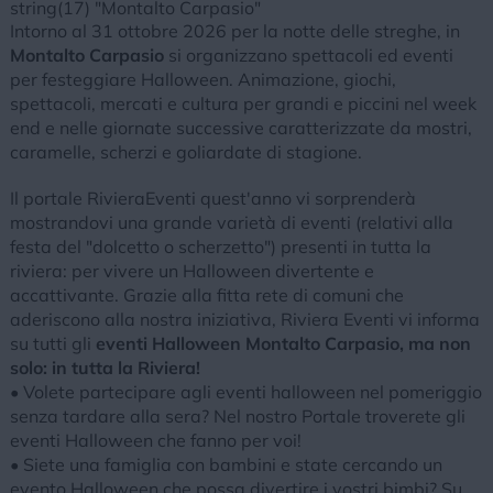
string(17) "Montalto Carpasio"
Intorno al 31 ottobre 2026 per la notte delle streghe, in
Montalto Carpasio
si organizzano spettacoli ed eventi
per festeggiare Halloween. Animazione, giochi,
spettacoli, mercati e cultura per grandi e piccini nel week
end e nelle giornate successive caratterizzate da mostri,
caramelle, scherzi e goliardate di stagione.
Il portale RivieraEventi quest'anno vi sorprenderà
mostrandovi una grande varietà di eventi (relativi alla
festa del "dolcetto o scherzetto") presenti in tutta la
riviera: per vivere un Halloween divertente e
accattivante. Grazie alla fitta rete di comuni che
aderiscono alla nostra iniziativa, Riviera Eventi vi informa
su tutti gli
eventi Halloween Montalto Carpasio, ma non
solo: in tutta la Riviera!
• Volete partecipare agli eventi halloween nel pomeriggio
senza tardare alla sera? Nel nostro Portale troverete gli
eventi Halloween che fanno per voi!
• Siete una famiglia con bambini e state cercando un
evento Halloween che possa divertire i vostri bimbi? Su