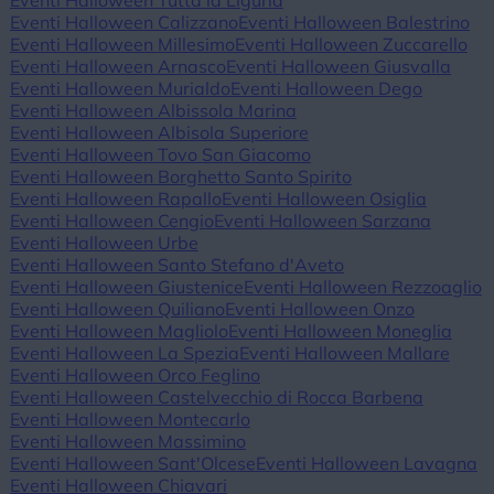
Eventi Halloween Tutta la Liguria
Eventi Halloween Calizzano
Eventi Halloween Balestrino
Eventi Halloween Millesimo
Eventi Halloween Zuccarello
Eventi Halloween Arnasco
Eventi Halloween Giusvalla
Eventi Halloween Murialdo
Eventi Halloween Dego
Eventi Halloween Albissola Marina
Eventi Halloween Albisola Superiore
Eventi Halloween Tovo San Giacomo
Eventi Halloween Borghetto Santo Spirito
Eventi Halloween Rapallo
Eventi Halloween Osiglia
Eventi Halloween Cengio
Eventi Halloween Sarzana
Eventi Halloween Urbe
Eventi Halloween Santo Stefano d'Aveto
Eventi Halloween Giustenice
Eventi Halloween Rezzoaglio
Eventi Halloween Quiliano
Eventi Halloween Onzo
Eventi Halloween Magliolo
Eventi Halloween Moneglia
Eventi Halloween La Spezia
Eventi Halloween Mallare
Eventi Halloween Orco Feglino
Eventi Halloween Castelvecchio di Rocca Barbena
Eventi Halloween Montecarlo
Eventi Halloween Massimino
Eventi Halloween Sant'Olcese
Eventi Halloween Lavagna
Eventi Halloween Chiavari