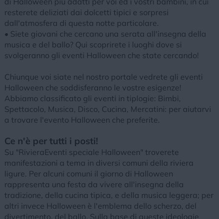
di Halloween più adatti per voi ed i vostri bambini, in cui
resterete deliziati dai dolcetti tipici e sorpresi
dall'atmosfera di questa notte particolare.
• Siete giovani che cercano una serata all'insegna della
musica e del ballo? Qui scoprirete i luoghi dove si
svolgeranno gli eventi Halloween che state cercando!
Chiunque voi siate nel nostro portale vedrete gli eventi
Halloween che soddisferanno le vostre esigenze!
Abbiamo classificato gli eventi in tiplogie: Bimbi,
Spettacolo, Musica, Disco, Cucina, Mercatini: per aiutarvi
a trovare l'evento Halloween che preferite.
Ce n'è per tutti i posti!
Su "RivieraEventi speciale Halloween" troverete
manifestazioni a tema in diversi comuni della riviera
ligure. Per alcuni comuni il giorno di Halloween
rappresenta una festa da vivere all'insegna della
tradizione, della cucina tipica, e della musica leggera; per
altri invece Halloween è l'emblema dello scherzo, del
divertimento, del ballo. Sulla base di queste ideologie