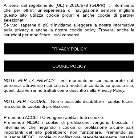
Eventi Halloween Olivetta San Michele
Ai sensi del regolamento (UE) n.2016/679 (GDPR), ti informiamo
che per offrirti un'esperienza di navigazione sempre migliore
Eventi Halloween Ospedaletti
Eventi Halloween Perinaldo
questo sito utilizza cookie propri e anche cookie di partner
Eventi Halloween Pietrabruna
selezionati.
Eventi Halloween Pieve Di Teco
Eventi Halloween Pigna
Se vuoi saperne di più ti invitiamo a leggere la nostra informativa
Eventi Halloween Pompeiana
sulla privacy e anche la nostra cookie policy. Troverai anche le
istruzioni per modificare i tuoi consensi.
Eventi Halloween Pontedassio
Eventi Halloween Pornassio
Eventi Halloween Prela'
Eventi Halloween Ranzo
Eventi Halloween Rezzo
PRIVACY POLICY
Eventi Halloween Riva Ligure
Eventi Halloween Rocchetta Nervina
Eventi Halloween San Bartolomeo al Mare
COOKIE POLICY
Eventi Halloween San Biagio della Cima
Eventi Halloween San Lorenzo al Mare
NOTE PER LA PRIVACY
: nel momento in cui manderete dati
Eventi Halloween Sanremo
personali attraverso i contatti e/o moduli di contatto su questo sito,
questi dati verranno trattati come descritto nella Privacy Policy.
Eventi Halloween Santo Stefano al Mare
Eventi Halloween Seborga
Eventi Halloween Soldano
NOTE PER I COOKIE
: Non è possibile disabilitare i cookie tecnici
Eventi Halloween Taggia
Eventi Halloween Terzorio
ma soltanto cookie di profilazione.
Eventi Halloween Triora
Eventi Halloween Vallebona
Eventi Halloween Vallecrosia al Mare
Premendo ACCETTO vengono abilitati tutti i cookie.
Eventi Halloween Vasia
Eventi Halloween Ventimiglia
Premendo NEGO i cookie di profilazione vengono bloccati. Ti
informiamo che negando i cookie di profilazione alcune parti
Eventi Halloween Vessalico
Eventi Halloween Villa Faraldi
importanti del sito potrebbero non funzionare. Premendo sul
Eventi Halloween Andora
Eventi Halloween Alassio
pulsante NEGO i cookie di profilazione precedentemente installati