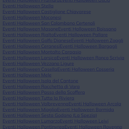
Eventi Halloween Framura
Eventi Halloween Uscio
Eventi Halloween Stella
Eventi Halloween Castiglione Chiavarese
Eventi Halloween Moconesi
Eventi Halloween San Colombano Certenoli
Eventi Halloween Masone
Eventi Halloween Boissano
Eventi Halloween Rialto
Eventi Halloween Pallare
Eventi Halloween Golfo Dianese
Eventi Halloween Zoagli
Eventi Halloween Ceranesi
Eventi Halloween Bargagli
Eventi Halloween Montalto Carpasio
Eventi Halloween Lorsica
Eventi Halloween Ronco Scrivia
Eventi Halloween Vezzano Ligure
Eventi Halloween Casella
Eventi Halloween Cosseria
Eventi Halloween Mele
Eventi Halloween Isola del Cantone
Eventi Halloween Rocchetta di Vara
Eventi Halloween Passo della Scoffera
Eventi Halloween Tutta la Riviera
Eventi Halloween Valbrevenna
Eventi Halloween Arcola
Eventi Halloween Mioglia
Eventi Halloween Bormida
Eventi Halloween Sesta Godano (La Spezia)
Eventi Halloween Lumarzo
Eventi Halloween Leivi
Eventi Halloween Pontinvrea
Eventi Halloween Rovegno