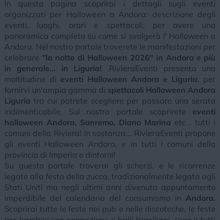
In questa pagina scoprirai i dettagli sugli eventi
organizzati per Halloween a Andora: descrizione degli
eventi, luoghi, orari e spettacoli; per avere una
panoramica completa su come si svolgerà l' Halloween a
Andora. Nel nostro portale troverete le manifestazioni per
celebrare
"la notte di Halloween 2026" in Andora e più
in generale... in Liguria!
. RivieraEventi presenta una
moltitudine di
eventi Halloween Andora e Liguria
, per
fornirvi un'ampia gamma di
spettacoli Halloween Andora
Liguria
tra cui potrete scegliere per passare una serata
indimenticabile. Sul nostro portale scoprirete
eventi
halloween Andora, Sanremo, Diano Marina
etc... tutti i
comuni della Riviera! In sostanza... RivieraEventi propone
gli eventi Halloween Andora, e in tutti i comuni della
provincia di Imperia e dintorni!
Su questo portale troverai gli scherzi, e le ricorrenze
legate alla festa della zucca, tradizionalmente legata agli
Stati Uniti ma negli ultimi anni divenuta appuntamento
imperdibile del calendario del consumismo in
Andora
.
Scoprirai tutte le feste nei pub e nelle discoteche, le feste
per bambini con animazione e balli brasiliani, cene e tutti