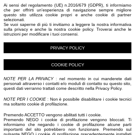
Eventi Halloween Olivetta San Michele
Ai sensi del regolamento (UE) n.2016/679 (GDPR), ti informiamo
che per offrirti un'esperienza di navigazione sempre migliore
Eventi Halloween Ospedaletti
Eventi Halloween Perinaldo
questo sito utilizza cookie propri e anche cookie di partner
Eventi Halloween Pietrabruna
selezionati.
Eventi Halloween Pieve Di Teco
Eventi Halloween Pigna
Se vuoi saperne di più ti invitiamo a leggere la nostra informativa
Eventi Halloween Pompeiana
sulla privacy e anche la nostra cookie policy. Troverai anche le
istruzioni per modificare i tuoi consensi.
Eventi Halloween Pontedassio
Eventi Halloween Pornassio
Eventi Halloween Prela'
Eventi Halloween Ranzo
Eventi Halloween Rezzo
PRIVACY POLICY
Eventi Halloween Riva Ligure
Eventi Halloween Rocchetta Nervina
Eventi Halloween San Bartolomeo al Mare
COOKIE POLICY
Eventi Halloween San Biagio della Cima
Eventi Halloween San Lorenzo al Mare
NOTE PER LA PRIVACY
: nel momento in cui manderete dati
Eventi Halloween Sanremo
personali attraverso i contatti e/o moduli di contatto su questo sito,
questi dati verranno trattati come descritto nella Privacy Policy.
Eventi Halloween Santo Stefano al Mare
Eventi Halloween Seborga
Eventi Halloween Soldano
NOTE PER I COOKIE
: Non è possibile disabilitare i cookie tecnici
Eventi Halloween Taggia
Eventi Halloween Terzorio
ma soltanto cookie di profilazione.
Eventi Halloween Triora
Eventi Halloween Vallebona
Eventi Halloween Vallecrosia al Mare
Premendo ACCETTO vengono abilitati tutti i cookie.
Eventi Halloween Vasia
Eventi Halloween Ventimiglia
Premendo NEGO i cookie di profilazione vengono bloccati. Ti
informiamo che negando i cookie di profilazione alcune parti
Eventi Halloween Vessalico
Eventi Halloween Villa Faraldi
importanti del sito potrebbero non funzionare. Premendo sul
Eventi Halloween Andora
Eventi Halloween Alassio
pulsante NEGO i cookie di profilazione precedentemente installati