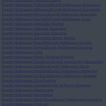
Eventi Halloween Tutta la Liguria
Eventi Halloween Calizzano
Eventi Halloween Balestrino
Eventi Halloween Millesimo
Eventi Halloween Zuccarello
Eventi Halloween Arnasco
Eventi Halloween Giusvalla
Eventi Halloween Murialdo
Eventi Halloween Dego
Eventi Halloween Albissola Marina
Eventi Halloween Albisola Superiore
Eventi Halloween Tovo San Giacomo
Eventi Halloween Borghetto Santo Spirito
Eventi Halloween Rapallo
Eventi Halloween Osiglia
Eventi Halloween Cengio
Eventi Halloween Sarzana
Eventi Halloween Urbe
Eventi Halloween Santo Stefano d'Aveto
Eventi Halloween Giustenice
Eventi Halloween Rezzoaglio
Eventi Halloween Quiliano
Eventi Halloween Onzo
Eventi Halloween Magliolo
Eventi Halloween Moneglia
Eventi Halloween La Spezia
Eventi Halloween Mallare
Eventi Halloween Orco Feglino
Eventi Halloween Castelvecchio di Rocca Barbena
Eventi Halloween Montecarlo
Eventi Halloween Massimino
Eventi Halloween Sant'Olcese
Eventi Halloween Lavagna
Eventi Halloween Chiavari