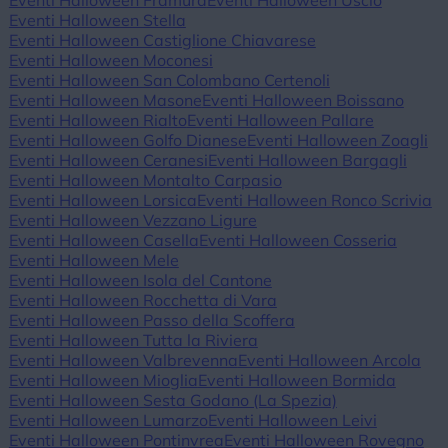
Eventi Halloween Framura
Eventi Halloween Uscio
Eventi Halloween Stella
Eventi Halloween Castiglione Chiavarese
Eventi Halloween Moconesi
Eventi Halloween San Colombano Certenoli
Eventi Halloween Masone
Eventi Halloween Boissano
Eventi Halloween Rialto
Eventi Halloween Pallare
Eventi Halloween Golfo Dianese
Eventi Halloween Zoagli
Eventi Halloween Ceranesi
Eventi Halloween Bargagli
Eventi Halloween Montalto Carpasio
Eventi Halloween Lorsica
Eventi Halloween Ronco Scrivia
Eventi Halloween Vezzano Ligure
Eventi Halloween Casella
Eventi Halloween Cosseria
Eventi Halloween Mele
Eventi Halloween Isola del Cantone
Eventi Halloween Rocchetta di Vara
Eventi Halloween Passo della Scoffera
Eventi Halloween Tutta la Riviera
Eventi Halloween Valbrevenna
Eventi Halloween Arcola
Eventi Halloween Mioglia
Eventi Halloween Bormida
Eventi Halloween Sesta Godano (La Spezia)
Eventi Halloween Lumarzo
Eventi Halloween Leivi
Eventi Halloween Pontinvrea
Eventi Halloween Rovegno