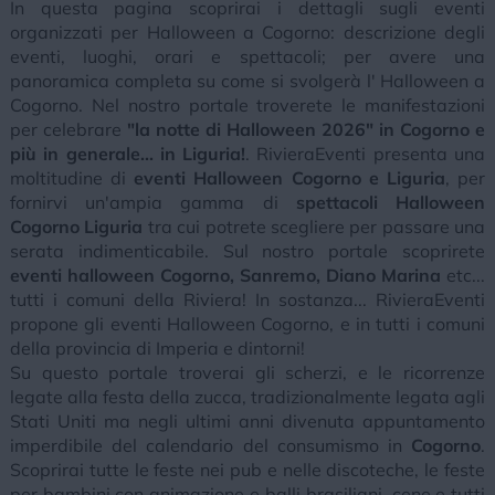
In questa pagina scoprirai i dettagli sugli eventi
organizzati per Halloween a Cogorno: descrizione degli
eventi, luoghi, orari e spettacoli; per avere una
panoramica completa su come si svolgerà l' Halloween a
Cogorno. Nel nostro portale troverete le manifestazioni
per celebrare
"la notte di Halloween 2026" in Cogorno e
più in generale... in Liguria!
. RivieraEventi presenta una
moltitudine di
eventi Halloween Cogorno e Liguria
, per
fornirvi un'ampia gamma di
spettacoli Halloween
Cogorno Liguria
tra cui potrete scegliere per passare una
serata indimenticabile. Sul nostro portale scoprirete
eventi halloween Cogorno, Sanremo, Diano Marina
etc...
tutti i comuni della Riviera! In sostanza... RivieraEventi
propone gli eventi Halloween Cogorno, e in tutti i comuni
della provincia di Imperia e dintorni!
Su questo portale troverai gli scherzi, e le ricorrenze
legate alla festa della zucca, tradizionalmente legata agli
Stati Uniti ma negli ultimi anni divenuta appuntamento
imperdibile del calendario del consumismo in
Cogorno
.
Scoprirai tutte le feste nei pub e nelle discoteche, le feste
per bambini con animazione e balli brasiliani, cene e tutti