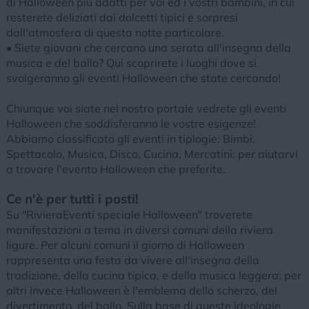
di Halloween più adatti per voi ed i vostri bambini, in cui
resterete deliziati dai dolcetti tipici e sorpresi
dall'atmosfera di questa notte particolare.
• Siete giovani che cercano una serata all'insegna della
musica e del ballo? Qui scoprirete i luoghi dove si
svolgeranno gli eventi Halloween che state cercando!
Chiunque voi siate nel nostro portale vedrete gli eventi
Halloween che soddisferanno le vostre esigenze!
Abbiamo classificato gli eventi in tiplogie: Bimbi,
Spettacolo, Musica, Disco, Cucina, Mercatini: per aiutarvi
a trovare l'evento Halloween che preferite.
Ce n'è per tutti i posti!
Su "RivieraEventi speciale Halloween" troverete
manifestazioni a tema in diversi comuni della riviera
ligure. Per alcuni comuni il giorno di Halloween
rappresenta una festa da vivere all'insegna della
tradizione, della cucina tipica, e della musica leggera; per
altri invece Halloween è l'emblema dello scherzo, del
divertimento, del ballo. Sulla base di queste ideologie