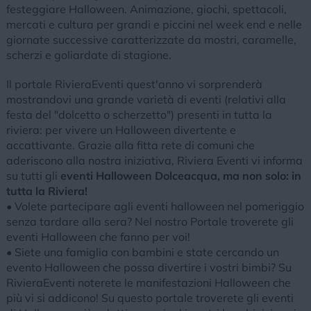
festeggiare Halloween. Animazione, giochi, spettacoli,
mercati e cultura per grandi e piccini nel week end e nelle
giornate successive caratterizzate da mostri, caramelle,
scherzi e goliardate di stagione.
Il portale RivieraEventi quest'anno vi sorprenderà
mostrandovi una grande varietà di eventi (relativi alla
festa del "dolcetto o scherzetto") presenti in tutta la
riviera: per vivere un Halloween divertente e
accattivante. Grazie alla fitta rete di comuni che
aderiscono alla nostra iniziativa, Riviera Eventi vi informa
su tutti gli
eventi Halloween Dolceacqua, ma non solo: in
tutta la Riviera!
• Volete partecipare agli eventi halloween nel pomeriggio
senza tardare alla sera? Nel nostro Portale troverete gli
eventi Halloween che fanno per voi!
• Siete una famiglia con bambini e state cercando un
evento Halloween che possa divertire i vostri bimbi? Su
RivieraEventi noterete le manifestazioni Halloween che
più vi si addicono! Su questo portale troverete gli eventi