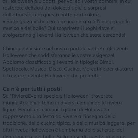
di Halloween più adatti per voi ed i vostri bambini, in cui
resterete deliziati dai dolcetti tipici e sorpresi
dall'atmosfera di questa notte particolare.
• Siete giovani che cercano una serata all'insegna della
musica e del ballo? Qui scoprirete i luoghi dove si
svolgeranno gli eventi Halloween che state cercando!
Chiunque voi siate nel nostro portale vedrete gli eventi
Halloween che soddisferanno le vostre esigenze!
Abbiamo classificato gli eventi in tiplogie: Bimbi,
Spettacolo, Musica, Disco, Cucina, Mercatini: per aiutarvi
a trovare l'evento Halloween che preferite.
Ce n'è per tutti i posti!
Su "RivieraEventi speciale Halloween" troverete
manifestazioni a tema in diversi comuni della riviera
ligure. Per alcuni comuni il giorno di Halloween
rappresenta una festa da vivere all'insegna della
tradizione, della cucina tipica, e della musica leggera; per
altri invece Halloween è l'emblema dello scherzo, del
divertimento, del ballo. Sulla base di queste ideologie