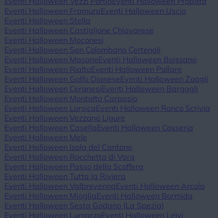
Eventi Halloween Vezzi Portio
Eventi Halloween Propata
Eventi Halloween Framura
Eventi Halloween Uscio
Eventi Halloween Stella
Eventi Halloween Castiglione Chiavarese
Eventi Halloween Moconesi
Eventi Halloween San Colombano Certenoli
Eventi Halloween Masone
Eventi Halloween Boissano
Eventi Halloween Rialto
Eventi Halloween Pallare
Eventi Halloween Golfo Dianese
Eventi Halloween Zoagli
Eventi Halloween Ceranesi
Eventi Halloween Bargagli
Eventi Halloween Montalto Carpasio
Eventi Halloween Lorsica
Eventi Halloween Ronco Scrivia
Eventi Halloween Vezzano Ligure
Eventi Halloween Casella
Eventi Halloween Cosseria
Eventi Halloween Mele
Eventi Halloween Isola del Cantone
Eventi Halloween Rocchetta di Vara
Eventi Halloween Passo della Scoffera
Eventi Halloween Tutta la Riviera
Eventi Halloween Valbrevenna
Eventi Halloween Arcola
Eventi Halloween Mioglia
Eventi Halloween Bormida
Eventi Halloween Sesta Godano (La Spezia)
Eventi Halloween Lumarzo
Eventi Halloween Leivi