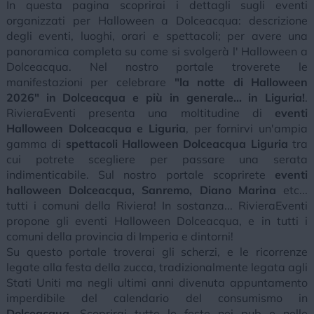
In questa pagina scoprirai i dettagli sugli eventi
organizzati per Halloween a Dolceacqua: descrizione
degli eventi, luoghi, orari e spettacoli; per avere una
panoramica completa su come si svolgerà l' Halloween a
Dolceacqua. Nel nostro portale troverete le
manifestazioni per celebrare
"la notte di Halloween
2026" in Dolceacqua e più in generale... in Liguria!
.
RivieraEventi presenta una moltitudine di
eventi
Halloween Dolceacqua e Liguria
, per fornirvi un'ampia
gamma di
spettacoli Halloween Dolceacqua Liguria
tra
cui potrete scegliere per passare una serata
indimenticabile. Sul nostro portale scoprirete
eventi
halloween Dolceacqua, Sanremo, Diano Marina
etc...
tutti i comuni della Riviera! In sostanza... RivieraEventi
propone gli eventi Halloween Dolceacqua, e in tutti i
comuni della provincia di Imperia e dintorni!
Su questo portale troverai gli scherzi, e le ricorrenze
legate alla festa della zucca, tradizionalmente legata agli
Stati Uniti ma negli ultimi anni divenuta appuntamento
imperdibile del calendario del consumismo in
Dolceacqua
. Scoprirai tutte le feste nei pub e nelle