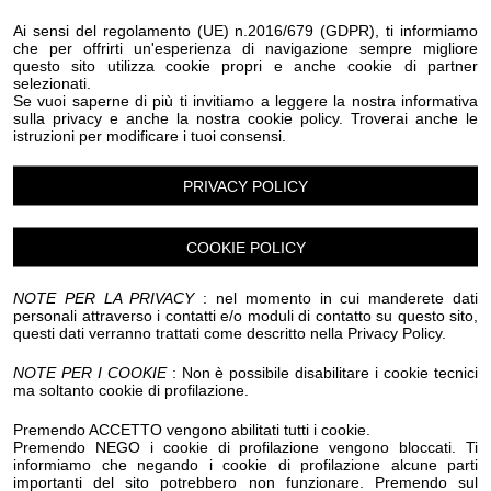
Eventi Halloween Montegrosso Pian Latte
Ai sensi del regolamento (UE) n.2016/679 (GDPR), ti informiamo
Eventi Halloween Olivetta San Michele
che per offrirti un'esperienza di navigazione sempre migliore
Eventi Halloween Ospedaletti
Eventi Halloween Perinaldo
questo sito utilizza cookie propri e anche cookie di partner
selezionati.
Eventi Halloween Pietrabruna
Se vuoi saperne di più ti invitiamo a leggere la nostra informativa
Eventi Halloween Pieve Di Teco
Eventi Halloween Pigna
sulla privacy e anche la nostra cookie policy. Troverai anche le
Eventi Halloween Pompeiana
istruzioni per modificare i tuoi consensi.
Eventi Halloween Pontedassio
Eventi Halloween Pornassio
Eventi Halloween Prela'
PRIVACY POLICY
Eventi Halloween Ranzo
Eventi Halloween Rezzo
Eventi Halloween Riva Ligure
Eventi Halloween Rocchetta Nervina
COOKIE POLICY
Eventi Halloween San Bartolomeo al Mare
Eventi Halloween San Biagio della Cima
NOTE PER LA PRIVACY
: nel momento in cui manderete dati
Eventi Halloween San Lorenzo al Mare
personali attraverso i contatti e/o moduli di contatto su questo sito,
Eventi Halloween Sanremo
questi dati verranno trattati come descritto nella Privacy Policy.
Eventi Halloween Santo Stefano al Mare
Eventi Halloween Seborga
Eventi Halloween Soldano
NOTE PER I COOKIE
: Non è possibile disabilitare i cookie tecnici
ma soltanto cookie di profilazione.
Eventi Halloween Taggia
Eventi Halloween Terzorio
Eventi Halloween Triora
Eventi Halloween Vallebona
Premendo ACCETTO vengono abilitati tutti i cookie.
Eventi Halloween Vallecrosia al Mare
Premendo NEGO i cookie di profilazione vengono bloccati. Ti
Eventi Halloween Vasia
Eventi Halloween Ventimiglia
informiamo che negando i cookie di profilazione alcune parti
Eventi Halloween Vessalico
Eventi Halloween Villa Faraldi
importanti del sito potrebbero non funzionare. Premendo sul