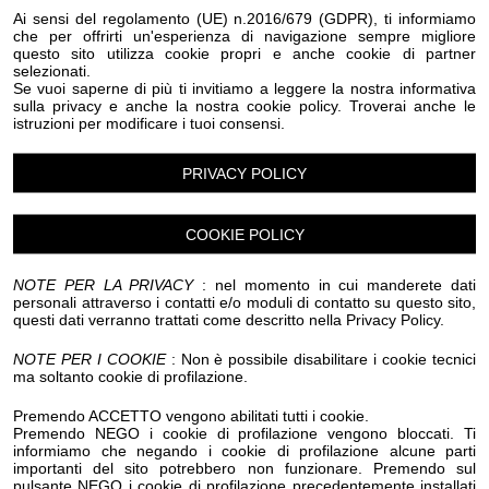
Eventi Halloween Olivetta San Michele
Ai sensi del regolamento (UE) n.2016/679 (GDPR), ti informiamo
che per offrirti un'esperienza di navigazione sempre migliore
Eventi Halloween Ospedaletti
Eventi Halloween Perinaldo
questo sito utilizza cookie propri e anche cookie di partner
Eventi Halloween Pietrabruna
selezionati.
Eventi Halloween Pieve Di Teco
Eventi Halloween Pigna
Se vuoi saperne di più ti invitiamo a leggere la nostra informativa
Eventi Halloween Pompeiana
sulla privacy e anche la nostra cookie policy. Troverai anche le
istruzioni per modificare i tuoi consensi.
Eventi Halloween Pontedassio
Eventi Halloween Pornassio
Eventi Halloween Prela'
Eventi Halloween Ranzo
Eventi Halloween Rezzo
PRIVACY POLICY
Eventi Halloween Riva Ligure
Eventi Halloween Rocchetta Nervina
Eventi Halloween San Bartolomeo al Mare
COOKIE POLICY
Eventi Halloween San Biagio della Cima
Eventi Halloween San Lorenzo al Mare
NOTE PER LA PRIVACY
: nel momento in cui manderete dati
Eventi Halloween Sanremo
personali attraverso i contatti e/o moduli di contatto su questo sito,
questi dati verranno trattati come descritto nella Privacy Policy.
Eventi Halloween Santo Stefano al Mare
Eventi Halloween Seborga
Eventi Halloween Soldano
NOTE PER I COOKIE
: Non è possibile disabilitare i cookie tecnici
Eventi Halloween Taggia
Eventi Halloween Terzorio
ma soltanto cookie di profilazione.
Eventi Halloween Triora
Eventi Halloween Vallebona
Eventi Halloween Vallecrosia al Mare
Premendo ACCETTO vengono abilitati tutti i cookie.
Eventi Halloween Vasia
Eventi Halloween Ventimiglia
Premendo NEGO i cookie di profilazione vengono bloccati. Ti
informiamo che negando i cookie di profilazione alcune parti
Eventi Halloween Vessalico
Eventi Halloween Villa Faraldi
importanti del sito potrebbero non funzionare. Premendo sul
Eventi Halloween Andora
Eventi Halloween Alassio
pulsante NEGO i cookie di profilazione precedentemente installati