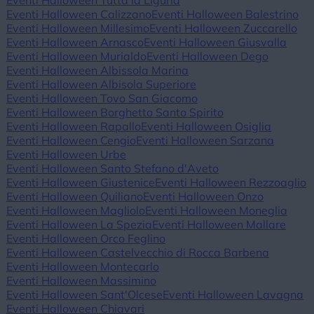
Eventi Halloween Tutta la Liguria
Eventi Halloween Calizzano
Eventi Halloween Balestrino
Eventi Halloween Millesimo
Eventi Halloween Zuccarello
Eventi Halloween Arnasco
Eventi Halloween Giusvalla
Eventi Halloween Murialdo
Eventi Halloween Dego
Eventi Halloween Albissola Marina
Eventi Halloween Albisola Superiore
Eventi Halloween Tovo San Giacomo
Eventi Halloween Borghetto Santo Spirito
Eventi Halloween Rapallo
Eventi Halloween Osiglia
Eventi Halloween Cengio
Eventi Halloween Sarzana
Eventi Halloween Urbe
Eventi Halloween Santo Stefano d'Aveto
Eventi Halloween Giustenice
Eventi Halloween Rezzoaglio
Eventi Halloween Quiliano
Eventi Halloween Onzo
Eventi Halloween Magliolo
Eventi Halloween Moneglia
Eventi Halloween La Spezia
Eventi Halloween Mallare
Eventi Halloween Orco Feglino
Eventi Halloween Castelvecchio di Rocca Barbena
Eventi Halloween Montecarlo
Eventi Halloween Massimino
Eventi Halloween Sant'Olcese
Eventi Halloween Lavagna
Eventi Halloween Chiavari