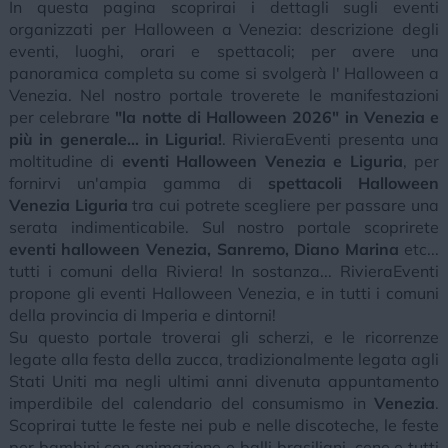
In questa pagina scoprirai i dettagli sugli eventi
organizzati per Halloween a Venezia: descrizione degli
eventi, luoghi, orari e spettacoli; per avere una
panoramica completa su come si svolgerà l' Halloween a
Venezia. Nel nostro portale troverete le manifestazioni
per celebrare
"la notte di Halloween 2026" in Venezia e
più in generale... in Liguria!
. RivieraEventi presenta una
moltitudine di
eventi Halloween Venezia e Liguria
, per
fornirvi un'ampia gamma di
spettacoli Halloween
Venezia Liguria
tra cui potrete scegliere per passare una
serata indimenticabile. Sul nostro portale scoprirete
eventi halloween Venezia, Sanremo, Diano Marina
etc...
tutti i comuni della Riviera! In sostanza... RivieraEventi
propone gli eventi Halloween Venezia, e in tutti i comuni
della provincia di Imperia e dintorni!
Su questo portale troverai gli scherzi, e le ricorrenze
legate alla festa della zucca, tradizionalmente legata agli
Stati Uniti ma negli ultimi anni divenuta appuntamento
imperdibile del calendario del consumismo in
Venezia
.
Scoprirai tutte le feste nei pub e nelle discoteche, le feste
per bambini con animazione e balli brasiliani, cene e tutti