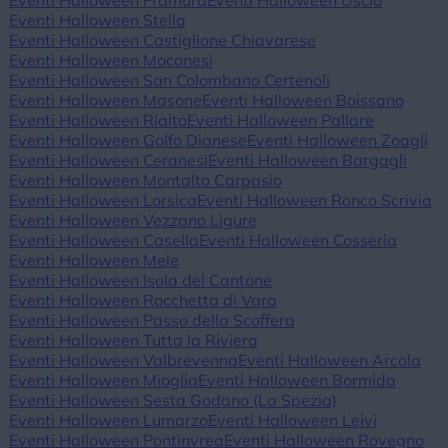
Eventi Halloween Framura
Eventi Halloween Uscio
Eventi Halloween Stella
Eventi Halloween Castiglione Chiavarese
Eventi Halloween Moconesi
Eventi Halloween San Colombano Certenoli
Eventi Halloween Masone
Eventi Halloween Boissano
Eventi Halloween Rialto
Eventi Halloween Pallare
Eventi Halloween Golfo Dianese
Eventi Halloween Zoagli
Eventi Halloween Ceranesi
Eventi Halloween Bargagli
Eventi Halloween Montalto Carpasio
Eventi Halloween Lorsica
Eventi Halloween Ronco Scrivia
Eventi Halloween Vezzano Ligure
Eventi Halloween Casella
Eventi Halloween Cosseria
Eventi Halloween Mele
Eventi Halloween Isola del Cantone
Eventi Halloween Rocchetta di Vara
Eventi Halloween Passo della Scoffera
Eventi Halloween Tutta la Riviera
Eventi Halloween Valbrevenna
Eventi Halloween Arcola
Eventi Halloween Mioglia
Eventi Halloween Bormida
Eventi Halloween Sesta Godano (La Spezia)
Eventi Halloween Lumarzo
Eventi Halloween Leivi
Eventi Halloween Pontinvrea
Eventi Halloween Rovegno