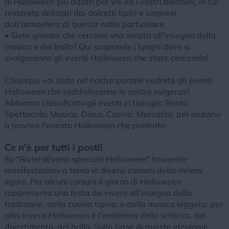
di Halloween più adatti per voi ed i vostri bambini, in cui
resterete deliziati dai dolcetti tipici e sorpresi
dall'atmosfera di questa notte particolare.
• Siete giovani che cercano una serata all'insegna della
musica e del ballo? Qui scoprirete i luoghi dove si
svolgeranno gli eventi Halloween che state cercando!
Chiunque voi siate nel nostro portale vedrete gli eventi
Halloween che soddisferanno le vostre esigenze!
Abbiamo classificato gli eventi in tiplogie: Bimbi,
Spettacolo, Musica, Disco, Cucina, Mercatini: per aiutarvi
a trovare l'evento Halloween che preferite.
Ce n'è per tutti i posti!
Su "RivieraEventi speciale Halloween" troverete
manifestazioni a tema in diversi comuni della riviera
ligure. Per alcuni comuni il giorno di Halloween
rappresenta una festa da vivere all'insegna della
tradizione, della cucina tipica, e della musica leggera; per
altri invece Halloween è l'emblema dello scherzo, del
divertimento, del ballo. Sulla base di queste ideologie