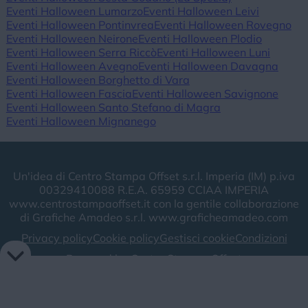
Eventi Halloween Lumarzo
Eventi Halloween Leivi
Eventi Halloween Pontinvrea
Eventi Halloween Rovegno
Eventi Halloween Neirone
Eventi Halloween Plodio
Eventi Halloween Serra Riccò
Eventi Halloween Luni
Eventi Halloween Avegno
Eventi Halloween Davagna
Eventi Halloween Borghetto di Vara
Eventi Halloween Fascia
Eventi Halloween Savignone
Eventi Halloween Santo Stefano di Magra
Eventi Halloween Mignanego
Un'idea di Centro Stampa Offset s.r.l. Imperia (IM) p.iva
00329410088 R.E.A. 65959 CCIAA IMPERIA
www.centrostampaoffset.it con la gentile collaborazione
di Grafiche Amadeo s.r.l. www.graficheamadeo.com
Privacy policy
Cookie policy
Gestisci cookie
Condizioni
Powered by
Centro Stampa Offset
Image attributes