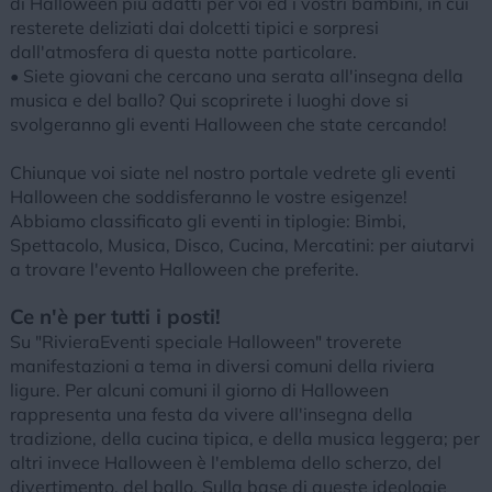
di Halloween più adatti per voi ed i vostri bambini, in cui
resterete deliziati dai dolcetti tipici e sorpresi
dall'atmosfera di questa notte particolare.
• Siete giovani che cercano una serata all'insegna della
musica e del ballo? Qui scoprirete i luoghi dove si
svolgeranno gli eventi Halloween che state cercando!
Chiunque voi siate nel nostro portale vedrete gli eventi
Halloween che soddisferanno le vostre esigenze!
Abbiamo classificato gli eventi in tiplogie: Bimbi,
Spettacolo, Musica, Disco, Cucina, Mercatini: per aiutarvi
a trovare l'evento Halloween che preferite.
Ce n'è per tutti i posti!
Su "RivieraEventi speciale Halloween" troverete
manifestazioni a tema in diversi comuni della riviera
ligure. Per alcuni comuni il giorno di Halloween
rappresenta una festa da vivere all'insegna della
tradizione, della cucina tipica, e della musica leggera; per
altri invece Halloween è l'emblema dello scherzo, del
divertimento, del ballo. Sulla base di queste ideologie