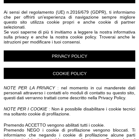
Eventi Halloween Lucinasco
Eventi Halloween Mendatica
Eventi Halloween Molini di Triora
Eventi Halloween Montegrosso Pian Latte
Ai sensi del regolamento (UE) n.2016/679 (GDPR), ti informiamo
che per offrirti un'esperienza di navigazione sempre migliore
Eventi Halloween Olivetta San Michele
questo sito utilizza cookie propri e anche cookie di partner
Eventi Halloween Ospedaletti
Eventi Halloween Perinaldo
selezionati.
Eventi Halloween Pietrabruna
Se vuoi saperne di più ti invitiamo a leggere la nostra informativa
Eventi Halloween Pieve Di Teco
Eventi Halloween Pigna
sulla privacy e anche la nostra cookie policy. Troverai anche le
istruzioni per modificare i tuoi consensi.
Eventi Halloween Pompeiana
Eventi Halloween Pontedassio
Eventi Halloween Pornassio
Eventi Halloween Prela'
PRIVACY POLICY
Eventi Halloween Ranzo
Eventi Halloween Rezzo
Eventi Halloween Riva Ligure
COOKIE POLICY
Eventi Halloween Rocchetta Nervina
Eventi Halloween San Bartolomeo al Mare
Eventi Halloween San Biagio della Cima
NOTE PER LA PRIVACY
: nel momento in cui manderete dati
Eventi Halloween San Lorenzo al Mare
personali attraverso i contatti e/o moduli di contatto su questo sito,
questi dati verranno trattati come descritto nella Privacy Policy.
Eventi Halloween Sanremo
Eventi Halloween Santo Stefano al Mare
NOTE PER I COOKIE
: Non è possibile disabilitare i cookie tecnici
Eventi Halloween Seborga
Eventi Halloween Soldano
ma soltanto cookie di profilazione.
Eventi Halloween Taggia
Eventi Halloween Terzorio
Eventi Halloween Triora
Eventi Halloween Vallebona
Premendo ACCETTO vengono abilitati tutti i cookie.
Eventi Halloween Vallecrosia al Mare
Premendo NEGO i cookie di profilazione vengono bloccati. Ti
informiamo che negando i cookie di profilazione alcune parti
Eventi Halloween Vasia
Eventi Halloween Ventimiglia