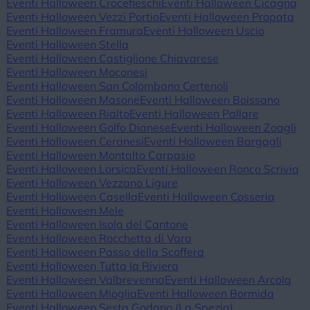
Eventi Halloween Crocefieschi
Eventi Halloween Cicagna
Eventi Halloween Vezzi Portio
Eventi Halloween Propata
Eventi Halloween Framura
Eventi Halloween Uscio
Eventi Halloween Stella
Eventi Halloween Castiglione Chiavarese
Eventi Halloween Moconesi
Eventi Halloween San Colombano Certenoli
Eventi Halloween Masone
Eventi Halloween Boissano
Eventi Halloween Rialto
Eventi Halloween Pallare
Eventi Halloween Golfo Dianese
Eventi Halloween Zoagli
Eventi Halloween Ceranesi
Eventi Halloween Bargagli
Eventi Halloween Montalto Carpasio
Eventi Halloween Lorsica
Eventi Halloween Ronco Scrivia
Eventi Halloween Vezzano Ligure
Eventi Halloween Casella
Eventi Halloween Cosseria
Eventi Halloween Mele
Eventi Halloween Isola del Cantone
Eventi Halloween Rocchetta di Vara
Eventi Halloween Passo della Scoffera
Eventi Halloween Tutta la Riviera
Eventi Halloween Valbrevenna
Eventi Halloween Arcola
Eventi Halloween Mioglia
Eventi Halloween Bormida
Eventi Halloween Sesta Godano (La Spezia)