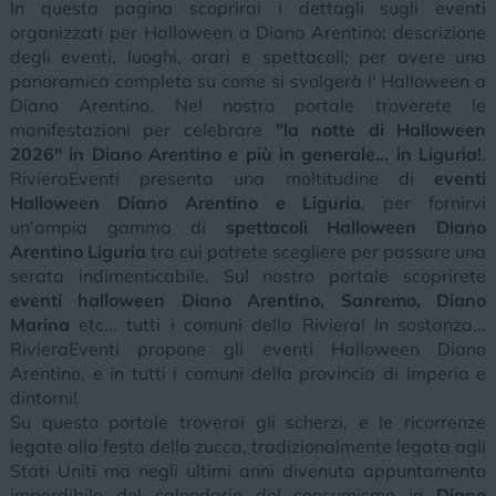
In questa pagina scoprirai i dettagli sugli eventi
organizzati per Halloween a Diano Arentino: descrizione
degli eventi, luoghi, orari e spettacoli; per avere una
panoramica completa su come si svolgerà l' Halloween a
Diano Arentino. Nel nostro portale troverete le
manifestazioni per celebrare
"la notte di Halloween
2026" in Diano Arentino e più in generale... in Liguria!
.
RivieraEventi presenta una moltitudine di
eventi
Halloween Diano Arentino e Liguria
, per fornirvi
un'ampia gamma di
spettacoli Halloween Diano
Arentino Liguria
tra cui potrete scegliere per passare una
serata indimenticabile. Sul nostro portale scoprirete
eventi halloween Diano Arentino, Sanremo, Diano
Marina
etc... tutti i comuni della Riviera! In sostanza...
RivieraEventi propone gli eventi Halloween Diano
Arentino, e in tutti i comuni della provincia di Imperia e
dintorni!
Su questo portale troverai gli scherzi, e le ricorrenze
legate alla festa della zucca, tradizionalmente legata agli
Stati Uniti ma negli ultimi anni divenuta appuntamento
imperdibile del calendario del consumismo in
Diano