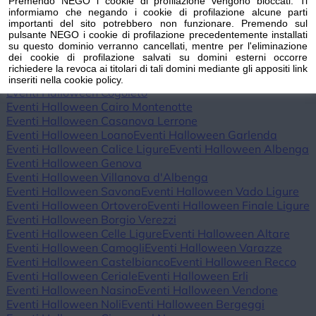
Premendo NEGO i cookie di profilazione vengono bloccati. Ti
Eventi Halloween Triora
Eventi Halloween Vallebona
informiamo che negando i cookie di profilazione alcune parti
Eventi Halloween Vallecrosia al Mare
importanti del sito potrebbero non funzionare. Premendo sul
pulsante NEGO i cookie di profilazione precedentemente installati
Eventi Halloween Vasia
Eventi Halloween Ventimiglia
su questo dominio verranno cancellati, mentre per l'eliminazione
Eventi Halloween Vessalico
Eventi Halloween Villa Faraldi
dei cookie di profilazione salvati su domini esterni occorre
Eventi Halloween Andora
Eventi Halloween Alassio
richiedere la revoca ai titolari di tali domini mediante gli appositi link
Eventi Halloween Laigueglia
Eventi Halloween Arenzano
inseriti nella cookie policy.
Eventi Halloween Cogoleto
Eventi Halloween Cairo Montenotte
Eventi Halloween Casanova Lerrone
Eventi Halloween Loano
Eventi Halloween Garlenda
Eventi Halloween Calice Ligure
Eventi Halloween Albenga
Eventi Halloween Genova
Eventi Halloween Villanova d'Albenga
Eventi Halloween Savona
Eventi Halloween Vado Ligure
Eventi Halloween Ortovero
Eventi Halloween Finale Ligure
Eventi Halloween Borgio Verezzi
Eventi Halloween Celle Ligure
Eventi Halloween Altare
Eventi Halloween Camogli
Eventi Halloween Varazze
Eventi Halloween Castelbianco
Eventi Halloween Recco
Eventi Halloween Ceriale
Eventi Halloween Erli
Eventi Halloween Nasino
Eventi Halloween Vendone
Eventi Halloween Noli
Eventi Halloween Bergeggi