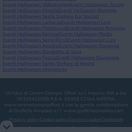
Eventi Halloween Valbrevenna
Eventi Halloween Arcola
Eventi Halloween Mioglia
Eventi Halloween Bormida
Eventi Halloween Sesta Godano (La Spezia)
Eventi Halloween Lumarzo
Eventi Halloween Leivi
Eventi Halloween Pontinvrea
Eventi Halloween Rovegno
Eventi Halloween Neirone
Eventi Halloween Plodio
Eventi Halloween Serra Riccò
Eventi Halloween Luni
Eventi Halloween Avegno
Eventi Halloween Davagna
Eventi Halloween Borghetto di Vara
Eventi Halloween Fascia
Eventi Halloween Savignone
Eventi Halloween Santo Stefano di Magra
Eventi Halloween Mignanego
Un'idea di Centro Stampa Offset s.r.l. Imperia (IM) p.iva
00329410088 R.E.A. 65959 CCIAA IMPERIA
www.centrostampaoffset.it con la gentile collaborazione
di Grafiche Amadeo s.r.l. www.graficheamadeo.com
Privacy policy
Cookie policy
Gestisci cookie
Condizioni
Powered by
Centro Stampa Offset