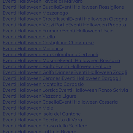
Eventi Halloween Favale di Malvaro
Eventi Halloween Busalla
Eventi Halloween Rossiglione
Eventi Halloween Mezzanego
Eventi Halloween Crocefieschi
Eventi Halloween Cicagna
Eventi Halloween Vezzi Portio
Eventi Halloween Propata
Eventi Halloween Framura
Eventi Halloween Uscio
Eventi Halloween Stella
Eventi Halloween Castiglione Chiavarese
Eventi Halloween Moconesi
Eventi Halloween San Colombano Certenoli
Eventi Halloween Masone
Eventi Halloween Boissano
Eventi Halloween Rialto
Eventi Halloween Pallare
Eventi Halloween Golfo Dianese
Eventi Halloween Zoagli
Eventi Halloween Ceranesi
Eventi Halloween Bargagli
Eventi Halloween Montalto Carpasio
Eventi Halloween Lorsica
Eventi Halloween Ronco Scrivia
Eventi Halloween Vezzano Ligure
Eventi Halloween Casella
Eventi Halloween Cosseria
Eventi Halloween Mele
Eventi Halloween Isola del Cantone
Eventi Halloween Rocchetta di Vara
Eventi Halloween Passo della Scoffera
Eventi Halloween Tutta la Riviera