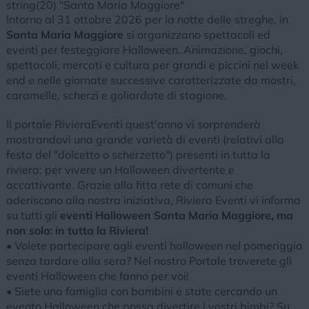
string(20) "Santa Maria Maggiore"
Intorno al 31 ottobre 2026 per la notte delle streghe, in
Santa Maria Maggiore
si organizzano spettacoli ed
eventi per festeggiare Halloween. Animazione, giochi,
spettacoli, mercati e cultura per grandi e piccini nel week
end e nelle giornate successive caratterizzate da mostri,
caramelle, scherzi e goliardate di stagione.
Il portale RivieraEventi quest'anno vi sorprenderà
mostrandovi una grande varietà di eventi (relativi alla
festa del "dolcetto o scherzetto") presenti in tutta la
riviera: per vivere un Halloween divertente e
accattivante. Grazie alla fitta rete di comuni che
aderiscono alla nostra iniziativa, Riviera Eventi vi informa
su tutti gli
eventi Halloween Santa Maria Maggiore, ma
non solo: in tutta la Riviera!
• Volete partecipare agli eventi halloween nel pomeriggio
senza tardare alla sera? Nel nostro Portale troverete gli
eventi Halloween che fanno per voi!
• Siete una famiglia con bambini e state cercando un
evento Halloween che possa divertire i vostri bimbi? Su