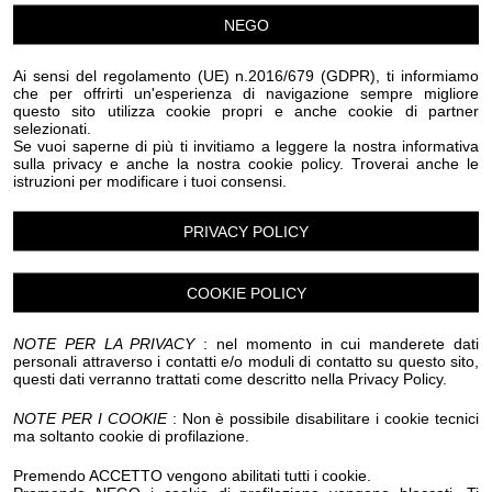
Eventi Halloween Dolceacqua
Eventi Halloween Dolcedo
NEGO
Eventi Halloween Imperia
Eventi Halloween Isolabona
Eventi Halloween Lucinasco
Eventi Halloween Mendatica
Ai sensi del regolamento (UE) n.2016/679 (GDPR), ti informiamo
Eventi Halloween Molini di Triora
che per offrirti un'esperienza di navigazione sempre migliore
Eventi Halloween Montegrosso Pian Latte
questo sito utilizza cookie propri e anche cookie di partner
selezionati.
Eventi Halloween Olivetta San Michele
Se vuoi saperne di più ti invitiamo a leggere la nostra informativa
Eventi Halloween Ospedaletti
Eventi Halloween Perinaldo
sulla privacy e anche la nostra cookie policy. Troverai anche le
Eventi Halloween Pietrabruna
istruzioni per modificare i tuoi consensi.
Eventi Halloween Pieve Di Teco
Eventi Halloween Pigna
Eventi Halloween Pompeiana
PRIVACY POLICY
Eventi Halloween Pontedassio
Eventi Halloween Pornassio
Eventi Halloween Prela'
Eventi Halloween Ranzo
Eventi Halloween Rezzo
COOKIE POLICY
Eventi Halloween Riva Ligure
Eventi Halloween Rocchetta Nervina
NOTE PER LA PRIVACY
: nel momento in cui manderete dati
Eventi Halloween San Bartolomeo al Mare
personali attraverso i contatti e/o moduli di contatto su questo sito,
Eventi Halloween San Biagio della Cima
questi dati verranno trattati come descritto nella Privacy Policy.
Eventi Halloween San Lorenzo al Mare
Eventi Halloween Sanremo
NOTE PER I COOKIE
: Non è possibile disabilitare i cookie tecnici
ma soltanto cookie di profilazione.
Eventi Halloween Santo Stefano al Mare
Eventi Halloween Seborga
Eventi Halloween Soldano
Premendo ACCETTO vengono abilitati tutti i cookie.
Eventi Halloween Taggia
Eventi Halloween Terzorio