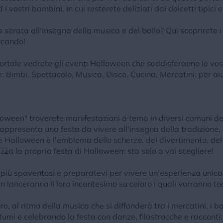
i vostri bambini, in cui resterete deliziati dai dolcetti tipici 
 serata all'insegna della musica e del ballo? Qui scoprirete i
rcando!
portale vedrete gli eventi Halloween che soddisferanno le v
gie: Bimbi, Spettacolo, Musica, Disco, Cucina, Mercatini: per ai
oween" troverete manifestazioni a tema in diversi comuni dell
appresenta una festa da vivere all'insegna della tradizione, d
e Halloween è l'emblema dello scherzo, del divertimento, del 
za la propria festa di Halloween: sta solo a voi scegliere!
ti più spaventosi e preparatevi per vivere un'esperienza unica
en lanceranno il loro incantesimo su coloro i quali vorranno 
ro, al ritmo della musica che si diffonderà tra i mercatini, i
tumi e celebrando la festa con danze, filastrocche e racconti: