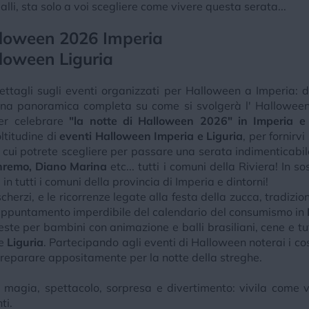
balli, sta solo a voi scegliere come vivere questa serata...
alloween 2026 Imperia
lloween Liguria
ettagli sugli eventi organizzati per Halloween a Imperia: de
 una panoramica completa su come si svolgerà l' Halloween
per celebrare
"la notte di Halloween 2026" in Imperia e p
ltitudine di
eventi Halloween Imperia e Liguria
, per fornir
 cui potrete scegliere per passare una serata indimenticabile
anremo, Diano Marina
etc... tutti i comuni della Riviera! In 
in tutti i comuni della provincia di Imperia e dintorni!
cherzi, e le ricorrenze legate alla festa della zucca, tradizi
 appuntamento imperdibile del calendario del consumismo in
feste per bambini con animazione e balli brasiliani, cene e tu
e
Liguria
. Partecipando agli eventi di Halloween noterai i costu
preparare appositamente per la notte della streghe.
 magia, spettacolo, sorpresa e divertimento: vivila come vu
ti.