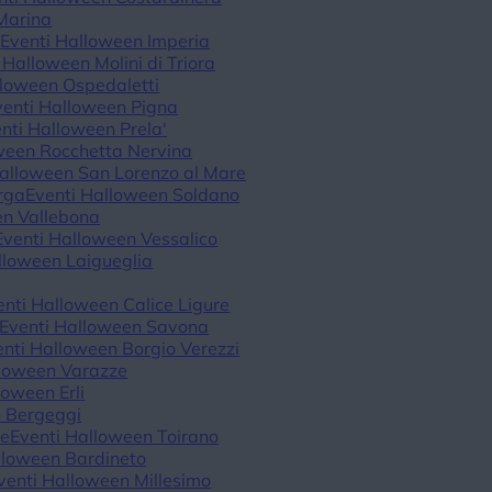
Marina
o
Eventi Halloween Imperia
 Halloween Molini di Triora
lloween Ospedaletti
venti Halloween Pigna
nti Halloween Prela'
ween Rocchetta Nervina
Halloween San Lorenzo al Mare
rga
Eventi Halloween Soldano
en Vallebona
Eventi Halloween Vessalico
lloween Laigueglia
enti Halloween Calice Ligure
Eventi Halloween Savona
enti Halloween Borgio Verezzi
lloween Varazze
loween Erli
n Bergeggi
re
Eventi Halloween Toirano
lloween Bardineto
venti Halloween Millesimo