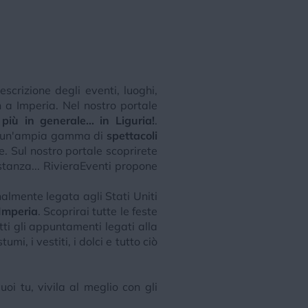
scrizione degli eventi, luoghi,
 a Imperia. Nel nostro portale
iù in generale... in Liguria!
.
vi un'ampia gamma di
spettacoli
. Sul nostro portale scoprirete
sostanza... RivieraEventi propone
onalmente legata agli Stati Uniti
Imperia
. Scoprirai tutte le feste
tti gli appuntamenti legati alla
mi, i vestiti, i dolci e tutto ciò
oi tu, vivila al meglio con gli