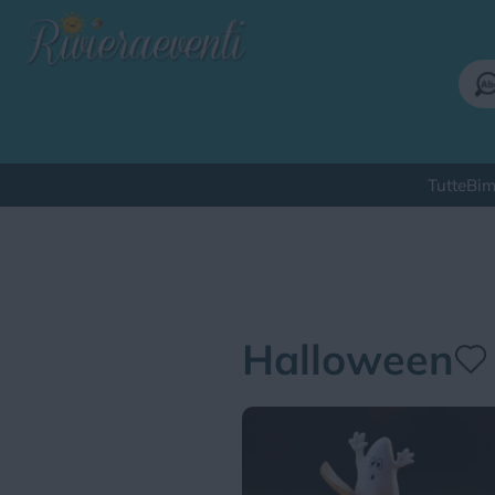
Tutte
Bim
Qu
Halloween
Bimbi
Cinema
Corsi
Cuc