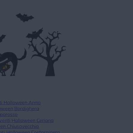
ti Halloween Armo
loween Bordighera
mporosso
venti Halloween Ceriana
een Chiusavecchia
nti Halloween Costarainera