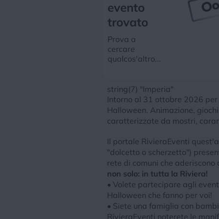
evento
trovato
Prova a
cercare
qualcos'altro...
string(7) "Imperia"
Intorno al 31 ottobre 2026 per 
Halloween. Animazione, giochi, 
caratterizzate da mostri, caram
Il portale RivieraEventi quest'
"dolcetto o scherzetto") present
rete di comuni che aderiscono al
non solo: in tutta la Riviera!
• Volete partecipare agli event
Halloween che fanno per voi!
• Siete una famiglia con bambi
RivieraEventi noterete le manif