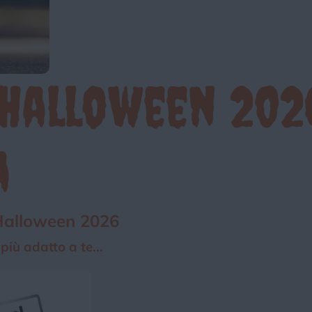
Chi siamo
Privacy e Cookie
Login
 Halloween 202
a
 Halloween 2026
iù adatto a te...