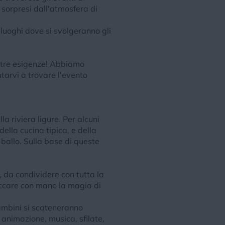
e sorpresi dall'atmosfera di
 luoghi dove si svolgeranno gli
ostre esigenze! Abbiamo
utarvi a trovare l'evento
a riviera ligure. Per alcuni
ella cucina tipica, e della
ballo. Sulla base di queste
, da condividere con tutta la
toccare con mano la magia di
 bambini si scateneranno
 animazione, musica, sfilate,