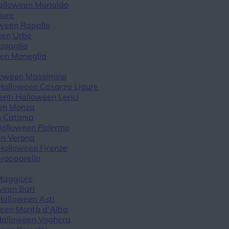
alloween Murialdo
iore
oween Rapallo
een Urbe
zoaglio
een Moneglia
loween Massimino
 Halloween Casarza Ligure
enti Halloween Lerici
een Monza
n Catania
Halloween Palermo
en Verona
Halloween Firenze
ropparello
Maggiore
ween Bari
Halloween Asti
ween Montà d'Alba
Halloween Voghera