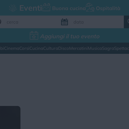
Eventi
Buona cucina
Ospitalità
Aggiungi il tuo evento
Aggiungi il tuo evento
bi
Cinema
Corsi
Cucina
Cultura
Disco
Mercatini
Musica
Sagra
Spetta
FILTRI EVENTI
esto weekend
Tutti gli eventi
Map
CATEGORIE EVENTI
ina
Cultura
Disco
Mercatini
Musica