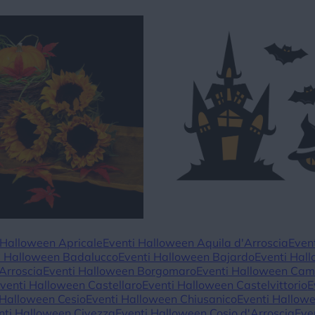
 Halloween Apricale
Eventi Halloween Aquila d'Arroscia
Even
i Halloween Badalucco
Eventi Halloween Bajardo
Eventi Hal
Arroscia
Eventi Halloween Borgomaro
Eventi Halloween Ca
venti Halloween Castellaro
Eventi Halloween Castelvittorio
E
 Halloween Cesio
Eventi Halloween Chiusanico
Eventi Hallow
nti Halloween Civezza
Eventi Halloween Cosio d'Arroscia
Eve