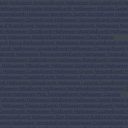
enti Halloween Arnasco
Eventi Halloween Giusvalla
Eventi H
 Halloween Albissola Marina
Eventi Halloween Albisola Super
iacomo
Eventi Halloween Borghetto Santo Spirito
Eventi Hall
i Halloween Cengio
Eventi Halloween Sarzana
Eventi Hallow
no d'Aveto
Eventi Halloween Giustenice
Eventi Halloween Rez
ti Halloween Onzo
Eventi Halloween Magliolo
Eventi Hallow
enti Halloween Mallare
Eventi Halloween Orco Feglino
io di Rocca Barbena
Eventi Halloween Montecarlo
Eventi Hal
Eventi Halloween Lavagna
Eventi Halloween Chiavari
Eventi
a
Eventi Halloween Roccavignale
Eventi Halloween Testico
Ev
ti Halloween Gubbio
Eventi Halloween Roma
Eventi Hallow
i Halloween Olbia
Eventi Halloween Sondrio
Eventi Hallowee
ti Halloween Cuneo
Eventi Halloween Grumo Nevano
Eventi 
 Halloween Tradate
Eventi Halloween Parma
Eventi Hallowe
nti Halloween Siena
Eventi Halloween Lusiana Conco
Eventi 
alloween Alba
Eventi Halloween Nichelino
Eventi Halloween G
Eventi Halloween Pino Torinese
Eventi Halloween Cassino
eltria
Eventi Halloween Alto
Eventi Halloween Santa Maria 
i Halloween Piacenza
Eventi Halloween Modena
Eventi Hallo
 Grana
Eventi Halloween Pisa
Eventi Halloween Lazise
Eventi 
Dalmazzo
Eventi Halloween San Damiano d'Asti
Eventi Hallo
venti Halloween Vernante
Eventi Halloween Candela
Eventi 