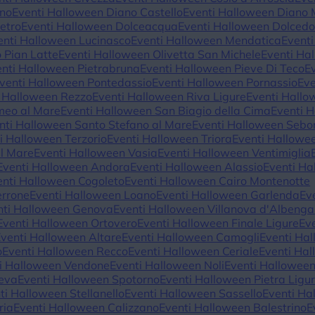
ino
Eventi Halloween Diano Castello
Eventi Halloween Diano 
etro
Eventi Halloween Dolceacqua
Eventi Halloween Dolced
enti Halloween Lucinasco
Eventi Halloween Mendatica
Eventi
 Pian Latte
Eventi Halloween Olivetta San Michele
Eventi Ha
enti Halloween Pietrabruna
Eventi Halloween Pieve Di Teco
E
venti Halloween Pontedassio
Eventi Halloween Pornassio
Eve
i Halloween Rezzo
Eventi Halloween Riva Ligure
Eventi Hallo
meo al Mare
Eventi Halloween San Biagio della Cima
Eventi 
nti Halloween Santo Stefano al Mare
Eventi Halloween Sebo
i Halloween Terzorio
Eventi Halloween Triora
Eventi Hallowe
al Mare
Eventi Halloween Vasia
Eventi Halloween Ventimiglia
Eventi Halloween Andora
Eventi Halloween Alassio
Eventi Ha
enti Halloween Cogoleto
Eventi Halloween Cairo Montenotte
errone
Eventi Halloween Loano
Eventi Halloween Garlenda
Ev
nti Halloween Genova
Eventi Halloween Villanova d'Albenga
Eventi Halloween Ortovero
Eventi Halloween Finale Ligure
Ev
Eventi Halloween Altare
Eventi Halloween Camogli
Eventi Ha
o
Eventi Halloween Recco
Eventi Halloween Ceriale
Eventi Hal
i Halloween Vendone
Eventi Halloween Noli
Eventi Hallowee
Neva
Eventi Halloween Spotorno
Eventi Halloween Pietra Ligu
ti Halloween Stellanello
Eventi Halloween Sassello
Eventi Ha
ria
Eventi Halloween Calizzano
Eventi Halloween Balestrino
E