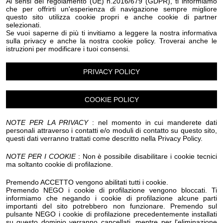
Ai sensi del regolamento (UE) n.2016/679 (GDPR), ti informiamo
Eventi Halloween Ospedaletti
Eventi Halloween Perinaldo
che per offrirti un'esperienza di navigazione sempre migliore
Eventi Halloween Pietrabruna
questo sito utilizza cookie propri e anche cookie di partner
Eventi Halloween Pieve Di Teco
Eventi Halloween Pigna
selezionati.
Eventi Halloween Pompeiana
Se vuoi saperne di più ti invitiamo a leggere la nostra informativa
sulla privacy e anche la nostra cookie policy. Troverai anche le
Eventi Halloween Pontedassio
istruzioni per modificare i tuoi consensi.
Eventi Halloween Pornassio
Eventi Halloween Prela'
Eventi Halloween Ranzo
Eventi Halloween Rezzo
PRIVACY POLICY
Eventi Halloween Riva Ligure
Eventi Halloween Rocchetta Nervina
Eventi Halloween San Bartolomeo al Mare
COOKIE POLICY
Eventi Halloween San Biagio della Cima
Eventi Halloween San Lorenzo al Mare
Eventi Halloween Sanremo
NOTE PER LA PRIVACY
: nel momento in cui manderete dati
personali attraverso i contatti e/o moduli di contatto su questo sito,
Eventi Halloween Santo Stefano al Mare
questi dati verranno trattati come descritto nella Privacy Policy.
Eventi Halloween Seborga
Eventi Halloween Soldano
Eventi Halloween Taggia
Eventi Halloween Terzorio
NOTE PER I COOKIE
: Non è possibile disabilitare i cookie tecnici
Eventi Halloween Triora
Eventi Halloween Vallebona
ma soltanto cookie di profilazione.
Eventi Halloween Vallecrosia al Mare
Eventi Halloween Vasia
Eventi Halloween Ventimiglia
Premendo ACCETTO vengono abilitati tutti i cookie.
Premendo NEGO i cookie di profilazione vengono bloccati. Ti
Eventi Halloween Vessalico
Eventi Halloween Villa Faraldi
informiamo che negando i cookie di profilazione alcune parti
Eventi Halloween Andora
Eventi Halloween Alassio
importanti del sito potrebbero non funzionare. Premendo sul
Eventi Halloween Laigueglia
Eventi Halloween Arenzano
pulsante NEGO i cookie di profilazione precedentemente installati
Eventi Halloween Cogoleto
su questo dominio verranno cancellati, mentre per l'eliminazione