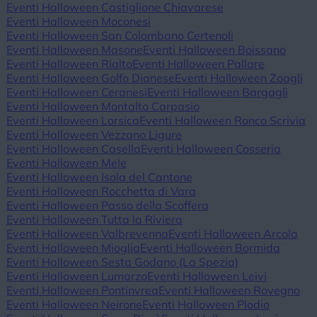
Eventi Halloween Castiglione Chiavarese
Eventi Halloween Moconesi
Eventi Halloween San Colombano Certenoli
Eventi Halloween Masone
Eventi Halloween Boissano
Eventi Halloween Rialto
Eventi Halloween Pallare
Eventi Halloween Golfo Dianese
Eventi Halloween Zoagli
Eventi Halloween Ceranesi
Eventi Halloween Bargagli
Eventi Halloween Montalto Carpasio
Eventi Halloween Lorsica
Eventi Halloween Ronco Scrivia
Eventi Halloween Vezzano Ligure
Eventi Halloween Casella
Eventi Halloween Cosseria
Eventi Halloween Mele
Eventi Halloween Isola del Cantone
Eventi Halloween Rocchetta di Vara
Eventi Halloween Passo della Scoffera
Eventi Halloween Tutta la Riviera
Eventi Halloween Valbrevenna
Eventi Halloween Arcola
Eventi Halloween Mioglia
Eventi Halloween Bormida
Eventi Halloween Sesta Godano (La Spezia)
Eventi Halloween Lumarzo
Eventi Halloween Leivi
Eventi Halloween Pontinvrea
Eventi Halloween Rovegno
Eventi Halloween Neirone
Eventi Halloween Plodio