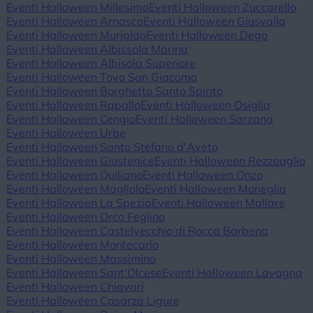
Eventi Halloween Millesimo
Eventi Halloween Zuccarello
Eventi Halloween Arnasco
Eventi Halloween Giusvalla
Eventi Halloween Murialdo
Eventi Halloween Dego
Eventi Halloween Albissola Marina
Eventi Halloween Albisola Superiore
Eventi Halloween Tovo San Giacomo
Eventi Halloween Borghetto Santo Spirito
Eventi Halloween Rapallo
Eventi Halloween Osiglia
Eventi Halloween Cengio
Eventi Halloween Sarzana
Eventi Halloween Urbe
Eventi Halloween Santo Stefano d'Aveto
Eventi Halloween Giustenice
Eventi Halloween Rezzoaglio
Eventi Halloween Quiliano
Eventi Halloween Onzo
Eventi Halloween Magliolo
Eventi Halloween Moneglia
Eventi Halloween La Spezia
Eventi Halloween Mallare
Eventi Halloween Orco Feglino
Eventi Halloween Castelvecchio di Rocca Barbena
Eventi Halloween Montecarlo
Eventi Halloween Massimino
Eventi Halloween Sant'Olcese
Eventi Halloween Lavagna
Eventi Halloween Chiavari
Eventi Halloween Casarza Ligure