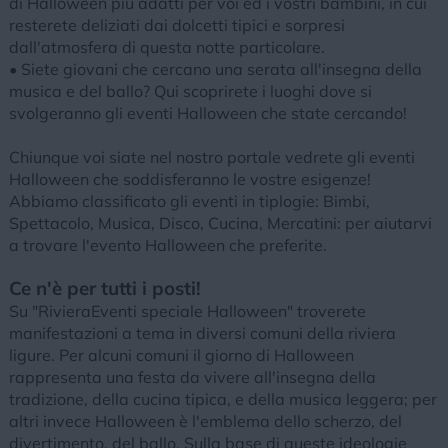
di Halloween più adatti per voi ed i vostri bambini, in cui
resterete deliziati dai dolcetti tipici e sorpresi
dall'atmosfera di questa notte particolare.
• Siete giovani che cercano una serata all'insegna della
musica e del ballo? Qui scoprirete i luoghi dove si
svolgeranno gli eventi Halloween che state cercando!
Chiunque voi siate nel nostro portale vedrete gli eventi
Halloween che soddisferanno le vostre esigenze!
Abbiamo classificato gli eventi in tiplogie: Bimbi,
Spettacolo, Musica, Disco, Cucina, Mercatini: per aiutarvi
a trovare l'evento Halloween che preferite.
Ce n'è per tutti i posti!
Su "RivieraEventi speciale Halloween" troverete
manifestazioni a tema in diversi comuni della riviera
ligure. Per alcuni comuni il giorno di Halloween
rappresenta una festa da vivere all'insegna della
tradizione, della cucina tipica, e della musica leggera; per
altri invece Halloween è l'emblema dello scherzo, del
divertimento, del ballo. Sulla base di queste ideologie