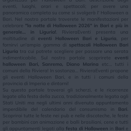
eventi, luoghi, orari e spettacoli; per avere una
panoramica completa su come si svolgerà l' Halloween a
Bari. Nel nostro portale troverete le manifestazioni per
celebrare
"la notte di Halloween 2026" in Bari e più in
generale... in Liguria!
. RivieraEventi presenta una
moltitudine di
eventi Halloween Bari e Liguria
, per
fornirvi un'ampia gamma di
spettacoli Halloween Bari
Liguria
tra cui potrete scegliere per passare una serata
indimenticabile. Sul nostro portale scoprirete
eventi
halloween Bari, Sanremo, Diano Marina
etc... tutti i
comuni della Riviera! In sostanza... RivieraEventi propone
gli eventi Halloween Bari, e in tutti i comuni della
provincia di Imperia e dintorni!
Su questo portale troverai gli scherzi, e le ricorrenze
legate alla festa della zucca, tradizionalmente legata agli
Stati Uniti ma negli ultimi anni divenuta appuntamento
imperdibile del calendario del consumismo in
Bari
.
Scoprirai tutte le feste nei pub e nelle discoteche, le feste
per bambini con animazione e balli brasiliani, cene e tutti
gli appuntamenti legati alla
festa di Halloween
in
Bari
e