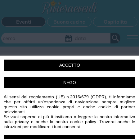
Eventi
Buona cucina
Ospitalità
Aggiungi il tuo evento
ACCETTO
FILTRI EVENTI
NEGO
Un'idea di Centro Stampa Offset s.r.l. Imperia (IM) p.iva
Questo weekend
Tutti gli eventi
Mappa
00329410088 R.E.A. 65959 CCIAA IMPERIA
Ai sensi del regolamento (UE) n.2016/679 (GDPR), ti informiamo
www.centrostampaoffset.it con la gentile collaborazione
che per offrirti un'esperienza di navigazione sempre migliore
di Grafiche Amadeo s.r.l. www.graficheamadeo.com
questo sito utilizza cookie propri e anche cookie di partner
CATEGORIE EVENTI
selezionati.
Privacy policy
Cookie policy
Gestisci cookie
Condizioni
Se vuoi saperne di più ti invitiamo a leggere la nostra informativa
sulla privacy e anche la nostra cookie policy. Troverai anche le
Powered by
Centro Stampa Offset
Bimbi
Cinema
Corsi
Cucina
Cultura
Disco
istruzioni per modificare i tuoi consensi.
Image attributes
Mercatini
Musica
Sagra
Spettacolo
Sport