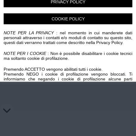
PRIVACY POLICY
Chi siamo
Privacy e Cookie
Login
COOKIE POLICY
NOTE PER LA PRIVACY
: nel momento in cui manderete dati
personali attraverso i contatti e/o moduli di contatto su questo sito,
questi dati verranno trattati come descritto nella Privacy Policy.
NOTE PER I COOKIE
: Non è possibile disabilitare i cookie tecnici
ma soltanto cookie di profilazione.
Premendo ACCETTO vengono abilitati tutti i cookie.
Premendo NEGO i cookie di profilazione vengono bloccati. Ti
informiamo che negando i cookie di profilazione alcune parti
importanti del sito potrebbero non funzionare. Premendo sul
pulsante NEGO i cookie di profilazione precedentemente installati
su questo dominio verranno cancellati, mentre per l'eliminazione
dei cookie di profilazione salvati su domini esterni occorre
richiedere la revoca ai titolari di tali domini mediante gli appositi link
inseriti nella cookie policy.