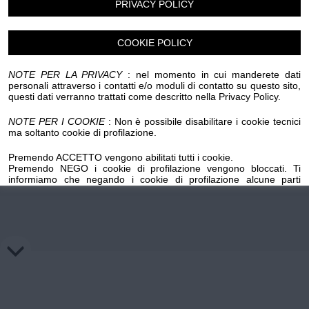
PRIVACY POLICY
Chi siamo
Privacy e Cookie
Login
COOKIE POLICY
NOTE PER LA PRIVACY
: nel momento in cui manderete dati
personali attraverso i contatti e/o moduli di contatto su questo sito,
questi dati verranno trattati come descritto nella Privacy Policy.
NOTE PER I COOKIE
: Non è possibile disabilitare i cookie tecnici
ma soltanto cookie di profilazione.
Premendo ACCETTO vengono abilitati tutti i cookie.
Premendo NEGO i cookie di profilazione vengono bloccati. Ti
informiamo che negando i cookie di profilazione alcune parti
importanti del sito potrebbero non funzionare. Premendo sul
pulsante NEGO i cookie di profilazione precedentemente installati
su questo dominio verranno cancellati, mentre per l'eliminazione
dei cookie di profilazione salvati su domini esterni occorre
richiedere la revoca ai titolari di tali domini mediante gli appositi link
inseriti nella cookie policy.