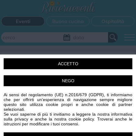
Eventi
Buona cucina
Ospitalità
Aggiungi il tuo evento
ACCETTO
FILTRI EVENTI
NEGO
Un'idea di Centro Stampa Offset s.r.l. Imperia (IM) p.iva
Questo weekend
Tutti gli eventi
Mappa
00329410088 R.E.A. 65959 CCIAA IMPERIA
Ai sensi del regolamento (UE) n.2016/679 (GDPR), ti informiamo
www.centrostampaoffset.it con la gentile collaborazione
che per offrirti un'esperienza di navigazione sempre migliore
di Grafiche Amadeo s.r.l. www.graficheamadeo.com
questo sito utilizza cookie propri e anche cookie di partner
CATEGORIE EVENTI
selezionati.
Privacy policy
Cookie policy
Gestisci cookie
Condizioni
Se vuoi saperne di più ti invitiamo a leggere la nostra informativa
sulla privacy e anche la nostra cookie policy. Troverai anche le
Powered by
Centro Stampa Offset
Bimbi
Cinema
Corsi
Cucina
Cultura
Disco
istruzioni per modificare i tuoi consensi.
Image attributes
Mercatini
Musica
Sagra
Spettacolo
Sport