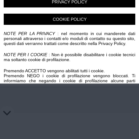
PRIVACY POLICY
Chi siamo
Privacy e Cookie
Login
COOKIE POLICY
NOTE PER LA PRIVACY
: nel momento in cui manderete dati
personali attraverso i contatti e/o moduli di contatto su questo sito,
questi dati verranno trattati come descritto nella Privacy Policy.
NOTE PER I COOKIE
: Non è possibile disabilitare i cookie tecnici
ma soltanto cookie di profilazione.
Premendo ACCETTO vengono abilitati tutti i cookie.
Premendo NEGO i cookie di profilazione vengono bloccati. Ti
informiamo che negando i cookie di profilazione alcune parti
importanti del sito potrebbero non funzionare. Premendo sul
pulsante NEGO i cookie di profilazione precedentemente installati
su questo dominio verranno cancellati, mentre per l'eliminazione
dei cookie di profilazione salvati su domini esterni occorre
richiedere la revoca ai titolari di tali domini mediante gli appositi link
inseriti nella cookie policy.