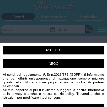
Eventi
Buona cucina
Ospitalità
Aggiungi il tuo evento
ACCETTO
FILTRI EVENTI
NEGO
Un'idea di Centro Stampa Offset s.r.l. Imperia (IM) p.iva
Questo weekend
Tutti gli eventi
Mappa
00329410088 R.E.A. 65959 CCIAA IMPERIA
Ai sensi del regolamento (UE) n.2016/679 (GDPR), ti informiamo
www.centrostampaoffset.it con la gentile collaborazione
che per offrirti un'esperienza di navigazione sempre migliore
di Grafiche Amadeo s.r.l. www.graficheamadeo.com
questo sito utilizza cookie propri e anche cookie di partner
CATEGORIE EVENTI
selezionati.
Privacy policy
Cookie policy
Gestisci cookie
Condizioni
Se vuoi saperne di più ti invitiamo a leggere la nostra informativa
sulla privacy e anche la nostra cookie policy. Troverai anche le
Powered by
Centro Stampa Offset
Bimbi
Cinema
Corsi
Cucina
Cultura
Disco
istruzioni per modificare i tuoi consensi.
Image attributes
Mercatini
Musica
Sagra
Spettacolo
Sport