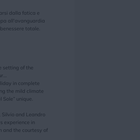
arsi dalla fatica e
a Spa all'avanguardia
l benessere totale.
 setting of the
...
liday in complete
ing the mild climate
l Sole” unique.
 Silvio and Leandro
s experience in
m and the courtesy of