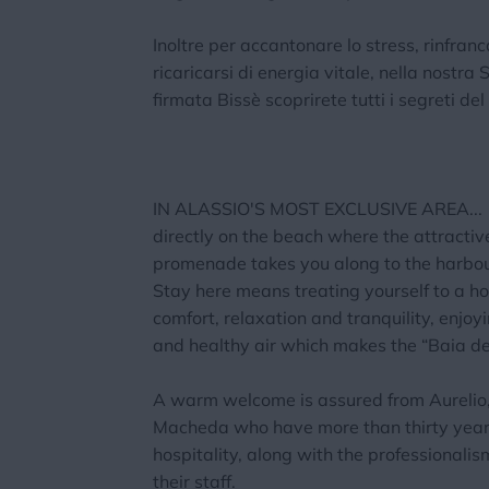
Inoltre per accantonare lo stress, rinfranc
ricaricarsi di energia vitale, nella nostr
firmata Bissè scoprirete tutti i segreti de
IN ALASSIO'S MOST EXCLUSIVE AREA...
directly on the beach where the attractive
promenade takes you along to the harbour
Stay here means treating yourself to a ho
comfort, relaxation and tranquility, enjoy
and healthy air which makes the “Baia de
A warm welcome is assured from Aurelio,
Macheda who have more than thirty year
hospitality, along with the professionalis
their staff.