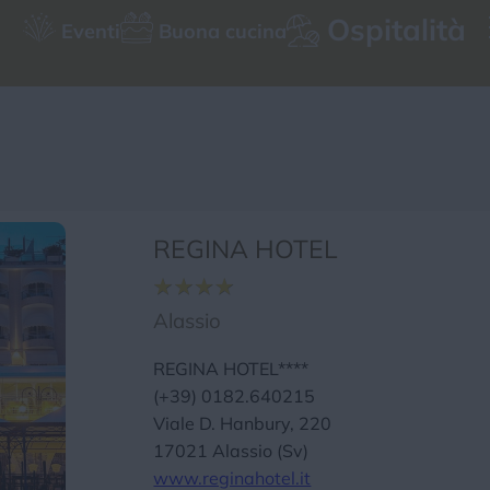
Ospitalità
Eventi
Buona cucina
Tutte le strutture
Chi siamo
Privacy e Cookie
Login
REGINA HOTEL
Alassio
REGINA HOTEL****
(+39) 0182.640215
Viale D. Hanbury, 220
17021 Alassio (Sv)
www.reginahotel.it