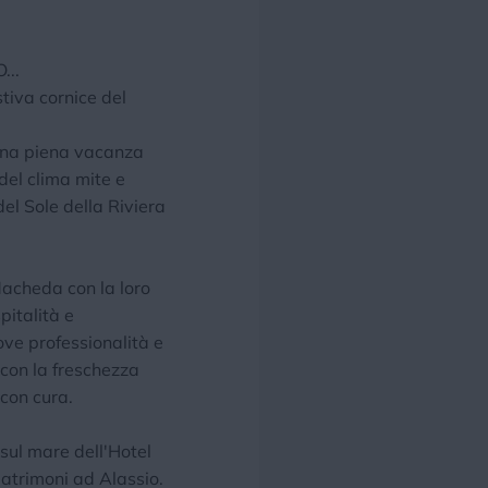
...
tiva cornice del
 una piena vacanza
 del clima mite e
del Sole della Riviera
Macheda con la loro
pitalità e
dove professionalità e
 con la freschezza
 con cura.
e sul mare dell'Hotel
matrimoni ad Alassio.