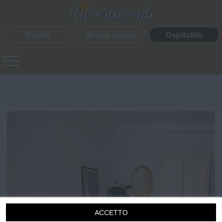
Eventi
Buona cucina
Ospitalità
Tutte le strutture
Chi siamo
Privacy e Cookie
Login
ACCETTO