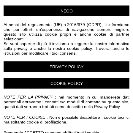
NEGO
Ai sensi del regolamento (UE) n.2016/679 (GDPR), ti informiamo
che per offrirti un'esperienza di navigazione sempre migliore
questo sito utilizza cookie propri e anche cookie di partner
selezionati.
Se vuoi saperne di più ti invitiamo a leggere la nostra informativa
sulla privacy e anche la nostra cookie policy. Troverai anche le
istruzioni per modificare i tuoi consensi.
HOTEL SOLE
PRIVACY POLICY
Diano Marina
COOKIE POLICY
HOTEL SOLE ***
NOTE PER LA PRIVACY
: nel momento in cui manderete dati
personali attraverso i contatti e/o moduli di contatto su questo sito,
questi dati verranno trattati come descritto nella Privacy Policy.
Perfettamente inserito nella ridente città di Diano
NOTE PER I COOKIE
: Non è possibile disabilitare i cookie tecnici
Marina, perla della Riviera dei Fiori, l’Hotel Sole è
ma soltanto cookie di profilazione.
gestito dai proprietari Emanuela e Pietro Trevia che con
Premendo ACCETTO vengono abilitati tutti i cookie.