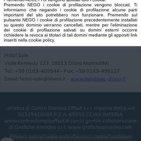
competenza e professionalità ne curano ogni
Premendo NEGO i cookie di profilazione vengono bloccati. Ti
particolare.
informiamo che negando i cookie di profilazione alcune parti
importanti del sito potrebbero non funzionare. Premendo sul
pulsante NEGO i cookie di profilazione precedentemente installati
Grazie alla grande esperienza turistica maturata in
su questo dominio verranno cancellati, mentre per l'eliminazione
dei cookie di profilazione salvati su domini esterni occorre
quarant’anni di attività, si assicura ai graditi ospiti la
richiedere la revoca ai titolari di tali domini mediante gli appositi link
vacanza ideale in un ambiente signorile e familiare.
inseriti nella cookie policy.
Hotel Sole
Viale Kennedy 123, 18013 Diano Marina(IM)
Tel.: +39 0183-405544 - Fax: +39 0183-496127
Email: hotel-sole@libero.it -
www.hotelsole-diano.it
Un'idea di Centro Stampa Offset s.r.l. Imperia (IM) p.iva
00329410088 R.E.A. 65959 CCIAA IMPERIA
www.centrostampaoffset.it con la gentile collaborazione
di Grafiche Amadeo s.r.l. www.graficheamadeo.com
Privacy policy
Cookie policy
Gestisci cookie
Condizioni