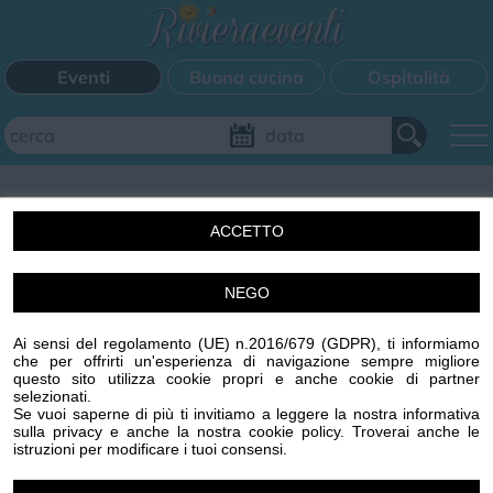
Eventi
Buona cucina
Ospitalità
Aggiungi il tuo evento
ACCETTO
FILTRI EVENTI
NEGO
Un'idea di Centro Stampa Offset s.r.l. Imperia (IM) p.iva
Questo weekend
Tutti gli eventi
Mappa
00329410088 R.E.A. 65959 CCIAA IMPERIA
Ai sensi del regolamento (UE) n.2016/679 (GDPR), ti informiamo
www.centrostampaoffset.it con la gentile collaborazione
che per offrirti un'esperienza di navigazione sempre migliore
di Grafiche Amadeo s.r.l. www.graficheamadeo.com
questo sito utilizza cookie propri e anche cookie di partner
CATEGORIE EVENTI
selezionati.
Privacy policy
Cookie policy
Gestisci cookie
Condizioni
Se vuoi saperne di più ti invitiamo a leggere la nostra informativa
sulla privacy e anche la nostra cookie policy. Troverai anche le
Powered by
Centro Stampa Offset
Bimbi
Cinema
Corsi
Cucina
Cultura
Disco
istruzioni per modificare i tuoi consensi.
Image attributes
Mercatini
Musica
Sagra
Spettacolo
Sport