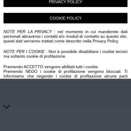
PRIVACY POLICY
Chi siamo
Privacy e Cookie
Login
COOKIE POLICY
NOTE PER LA PRIVACY
: nel momento in cui manderete dati
personali attraverso i contatti e/o moduli di contatto su questo sito,
questi dati verranno trattati come descritto nella Privacy Policy.
NOTE PER I COOKIE
: Non è possibile disabilitare i cookie tecnici
ma soltanto cookie di profilazione.
Premendo ACCETTO vengono abilitati tutti i cookie.
Premendo NEGO i cookie di profilazione vengono bloccati. Ti
informiamo che negando i cookie di profilazione alcune parti
importanti del sito potrebbero non funzionare. Premendo sul
pulsante NEGO i cookie di profilazione precedentemente installati
su questo dominio verranno cancellati, mentre per l'eliminazione
dei cookie di profilazione salvati su domini esterni occorre
richiedere la revoca ai titolari di tali domini mediante gli appositi link
inseriti nella cookie policy.