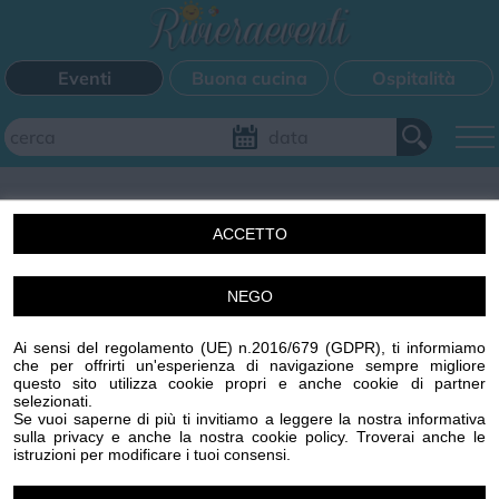
Eventi
Buona cucina
Ospitalità
Aggiungi il tuo evento
ACCETTO
FILTRI EVENTI
NEGO
Un'idea di Centro Stampa Offset s.r.l. Imperia (IM) p.iva
Questo weekend
Tutti gli eventi
Mappa
00329410088 R.E.A. 65959 CCIAA IMPERIA
Ai sensi del regolamento (UE) n.2016/679 (GDPR), ti informiamo
www.centrostampaoffset.it con la gentile collaborazione
che per offrirti un'esperienza di navigazione sempre migliore
di Grafiche Amadeo s.r.l. www.graficheamadeo.com
questo sito utilizza cookie propri e anche cookie di partner
CATEGORIE EVENTI
selezionati.
Privacy policy
Cookie policy
Gestisci cookie
Condizioni
Se vuoi saperne di più ti invitiamo a leggere la nostra informativa
sulla privacy e anche la nostra cookie policy. Troverai anche le
Powered by
Centro Stampa Offset
Bimbi
Cinema
Corsi
Cucina
Cultura
Disco
istruzioni per modificare i tuoi consensi.
Image attributes
Mercatini
Musica
Sagra
Spettacolo
Sport