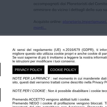
accompagnati dai Planetaristi del Comita
ammirare da vicino i dettagli della sua su
Acquisto online:
planetario.imperiamusei.
monti...
Biglietto Intero Eventi Speciali: 15,00 €
Biglietto Ridotto Evento Speciali: 10,00 €
Ai sensi del regolamento (UE) n.2016/679 (GDPR), ti infor
migliore questo sito utilizza cookie propri e anche cookie di par
Per informazioni: museiimperia@solidarie
Se vuoi saperne di più ti invitiamo a leggere la nostra informat
le istruzioni per modificare i tuoi consensi.
consultate i canali ufficiali Imperia Musei
PRIVACY POLICY
COOKIE POLICY
NOTE PER LA PRIVACY
: nel momento in cui manderete dati p
sito, questi dati verranno trattati come descritto nella Privacy Po
p.iva 00329410088 R.E.A. 65959 CCIAA IMPERIA www.centrostam
NOTE PER I COOKIE
: Non è possibile disabilitare i cookie tec
Amadeo s.r.l. www.graficheamadeo.com
Premendo ACCETTO vengono abilitati tutti i cookie.
Privacy policy
Cookie policy
Gestisci cookie
Condizioni
Premendo NEGO i cookie di profilazione vengono bloccati. Ti