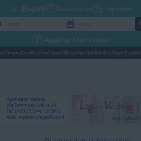
Eventi
Buona cucina
Ospitalità
Aggiungi il tuo evento
Aggiungi il tuo evento
bi
Cinema
Corsi
Cucina
Cultura
Disco
Mercatini
Musica
Sagra
Spetta
FILTRI EVENTI
esto weekend
Tutti gli eventi
Map
CATEGORIE EVENTI
ina
Cultura
Disco
Mercatini
Musica
Osservazioni al telescopio