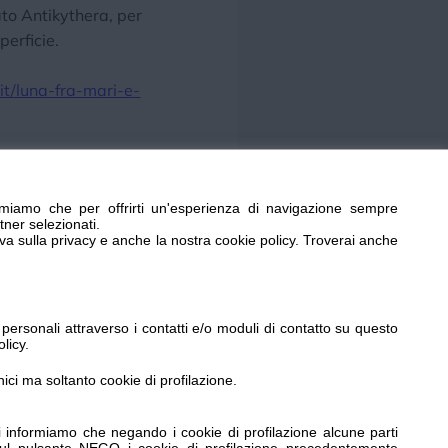
to Antikythera, per
perficie.
it/luna-fra-mari-e-
miamo che per offrirti un'esperienza di navigazione sempre
tner selezionati.
taelavoro.it oppure
iva sulla privacy e anche la nostra cookie policy. Troverai anche
www.imperiamusei.it
ersonali attraverso i contatti e/o moduli di contatto su questo
licy.
paoffset.it con la gentile collaborazione di Grafiche
nici ma soltanto cookie di profilazione.
 informiamo che negando i cookie di profilazione alcune parti