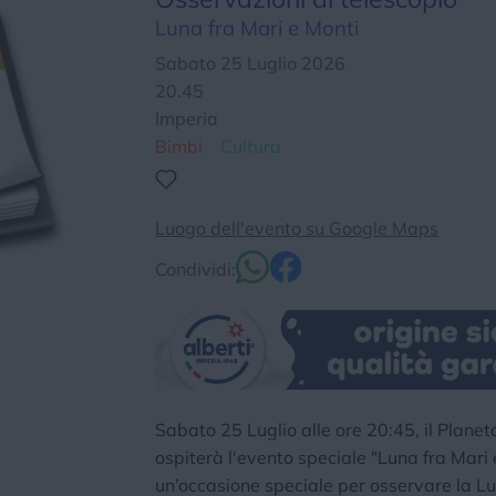
Luna fra Mari e Monti
Chi siamo
Privacy e Cookie
Login
Sabato 25 Luglio 2026
20.45
Imperia
Bimbi
Cultura
Luogo dell'evento su Google Maps
Condividi:
Sabato 25 Luglio alle ore 20:45, il Planet
ospiterà l'evento speciale "Luna fra Mari 
un’occasione speciale per osservare la Lu