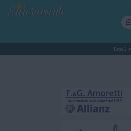
Tutte
Bim
Qu
Bimbi
Cinema
Corsi
Cuc