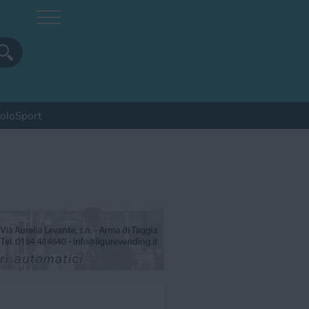
colo
Sport
pa
Sagra
Spettacolo
Sport