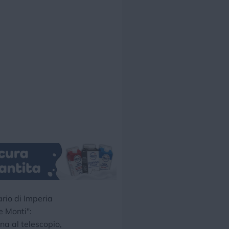
ario di Imperia
e Monti":
na al telescopio,