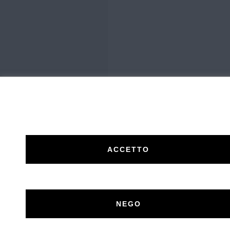
ACCETTO
Un'idea di Centro Stampa Offset s.r.l. Imperia (IM) 
NEGO