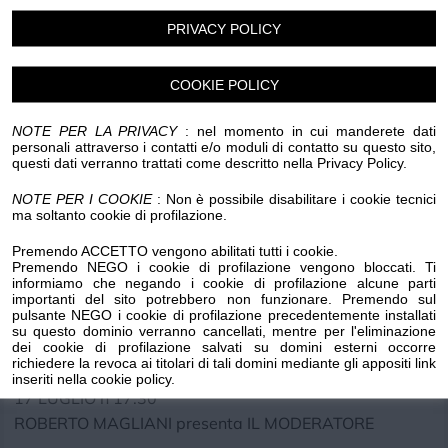
PRIVACY POLICY
Luogo dell'evento su Google Maps
COOKIE POLICY
Condividi:
NOTE PER LA PRIVACY
: nel momento in cui manderete dati
personali attraverso i contatti e/o moduli di contatto su questo sito,
questi dati verranno trattati come descritto nella Privacy Policy.
NOTE PER I COOKIE
: Non è possibile disabilitare i cookie tecnici
ma soltanto cookie di profilazione.
Biblioteca Comunale
Via Gramsci / Piazza Tourves
Premendo ACCETTO vengono abilitati tutti i cookie.
Premendo NEGO i cookie di profilazione vengono bloccati. Ti
informiamo che negando i cookie di profilazione alcune parti
5 a RASSEGNA LETTERARIA 2026
importanti del sito potrebbero non funzionare. Premendo sul
pulsante NEGO i cookie di profilazione precedentemente installati
"... seconda stella a destra ...
su questo dominio verranno cancellati, mentre per l'eliminazione
libriamoci tra sapori e profumi di Perinaldo ..."
dei cookie di profilazione salvati su domini esterni occorre
richiedere la revoca ai titolari di tali domini mediante gli appositi link
inseriti nella cookie policy.
17 LUGLIO h 17.30
ROBERTO MAGLIANI presenta IL MODERATORE