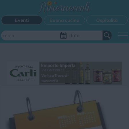
Eventi
Buona cucina
Ospitalità
Aggiungi il tuo evento
FILTRI EVENTI
Questo weekend
Tutti gli eventi
Mappa
CATEGORIE EVENTI
Bimbi
Cinema
Corsi
Cucina
Cultura
Disco
Mercatini
Musica
Sagra
Spettacolo
Sport