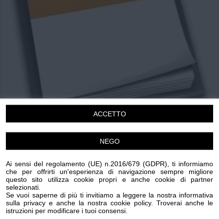
Chi siamo
Privacy e Cookie
Login
ACCETTO
NEGO
Rassegna Letteraria
IL MODERATORE
Ai sensi del regolamento (UE) n.2016/679 (GDPR), ti informiamo
che per offrirti un'esperienza di navigazione sempre migliore
Venerdi 17 Luglio 2026
questo sito utilizza cookie propri e anche cookie di partner
17.30
selezionati.
Se vuoi saperne di più ti invitiamo a leggere la nostra informativa
Perinaldo
sulla privacy e anche la nostra cookie policy. Troverai anche le
Cultura
istruzioni per modificare i tuoi consensi.