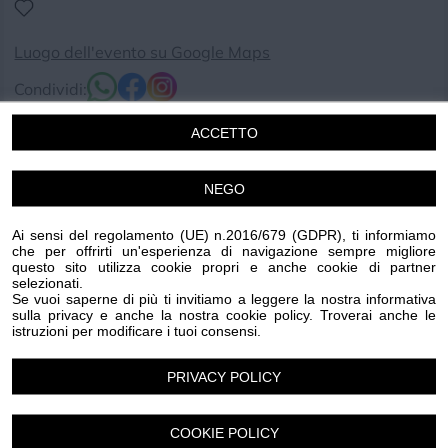
Luogo dell'evento su Google Maps
Condividi:
ACCETTO
NEGO
📯𝐔𝐃𝐈𝐓𝐄 𝐔𝐃𝐈𝐓𝐄 𝐏𝐮𝐞𝐥𝐥𝐞 𝐞 𝐌𝐞𝐬𝐬𝐞𝐫𝐢 📯
Ai sensi del regolamento (UE) n.2016/679 (GDPR), ti informiamo
L'attesa è quasi finita...
che per offrirti un'esperienza di navigazione sempre migliore
questo sito utilizza cookie propri e anche cookie di partner
𝐕𝐞𝐧𝐞𝐫𝐝𝐢̀ 𝟏𝟎 𝐥𝐮𝐠𝐥𝐢𝐨 prenderà il via la XVI edizione del Palio
selezionati.
Storico di Albenga con il primo grande appuntamento
Se vuoi saperne di più ti invitiamo a leggere la nostra informativa
sulla privacy e anche la nostra cookie policy. Troverai anche le
dedicato ad XIII secolo – Antichi mestieri e mercati - LA
istruzioni per modificare i tuoi consensi.
RIEVOCAZIONE
📜 𝐃𝐚𝐥 𝟏𝟎 𝐚𝐥 𝟏𝟐 𝐥𝐮𝐠𝐥𝐢𝐨 il centro storico tornerà indietro nel
PRIVACY POLICY
tempo, fino al 𝟏𝟐𝟓𝟏, trasformandosi in una città
medievale viva, animata da mercanti, artigiani,
COOKIE POLICY
armigeri, musici e popolani.