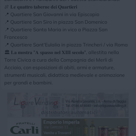
🍖 𝐋𝐞 𝐪𝐮𝐚𝐭𝐭𝐫𝐨 𝐭𝐚𝐛𝐞𝐫𝐧𝐞 𝐝𝐞𝐢 𝐐𝐮𝐚𝐫𝐭𝐢𝐞𝐫𝐢
📍 Quartiere San Giovanni in via Episcopio
📍 Quartiere San Siro in piazza San Domenico
📍 Quartiere Santa Maria in vico a Piazza San
Francesco
📍 Quartiere Sant'Eulalia in piazza Trincheri / via Roma
🏛️ 𝐋𝐚 𝐦𝐨𝐬𝐭𝐫𝐚 "𝐀 𝐬𝐩𝐚𝐬𝐬𝐨 𝐧𝐞𝐥 𝐗𝐈𝐈𝐈 𝐬𝐞𝐜𝐨𝐥𝐨", allestita nella
Torre Civica a cura della Compagnia dei Merli di
Acciaio, con esposizioni di abiti, armi e armature,
strumenti musicali, didattica medievale e animazione
per grandi e bambini.