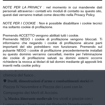
NOTE PER LA PRIVACY
: nel momento in cui manderete dati
𝐄𝐜𝐜𝐨 𝐜𝐨𝐬𝐚 𝐯𝐢 𝐚𝐬𝐩𝐞𝐭𝐭𝐚 𝐝𝐚𝐥 𝟏𝟎 𝐚𝐥 𝟏𝟐 𝐥𝐮𝐠𝐥𝐢𝐨...
personali attraverso i contatti e/o moduli di contatto su questo sito,
questi dati verranno trattati come descritto nella Privacy Policy.
🏰 𝐑𝐢𝐞𝐯𝐨𝐜𝐚𝐳𝐢𝐨𝐧𝐢 𝐝𝐢 𝐯𝐢𝐭𝐚 𝐪𝐮𝐨𝐭𝐢𝐝𝐢𝐚𝐧𝐚, Antichi Mestieri,
Mercato delle Nundinae e accampamenti storici lungo le
NOTE PER I COOKIE
: Non è possibile disabilitare i cookie tecnici
ma soltanto cookie di profilazione.
vie del centro.
🗡️ 𝐋'𝐈𝐧𝐯𝐞𝐬𝐭𝐢𝐭𝐮𝐫𝐚 𝐝𝐞𝐢 𝐂𝐚𝐩𝐢𝐭𝐚𝐧𝐢 𝐝𝐞𝐢 𝐐𝐮𝐚𝐫𝐭𝐢𝐞𝐫𝐢, con il Podestà
Premendo ACCETTO vengono abilitati tutti i cookie.
Premendo NEGO i cookie di profilazione vengono bloccati. Ti
Riccardo Tomatis, che darà ufficialmente il via alle sfide
informiamo che negando i cookie di profilazione alcune parti
del Palio.
importanti del sito potrebbero non funzionare. Premendo sul
pulsante NEGO i cookie di profilazione precedentemente installati
🏹 𝐋𝐚 𝐠𝐫𝐚𝐧𝐝𝐞 𝐠𝐚𝐫𝐚 𝐝𝐢 𝐭𝐢𝐫𝐨 𝐜𝐨𝐧 𝐥'𝐚𝐫𝐜𝐨, prima prova del Palio
su questo dominio verranno cancellati, mentre per l'eliminazione
dei Quartieri 2026, nella nuova arena di Piazza IV
dei cookie di profilazione salvati su domini esterni occorre
richiedere la revoca ai titolari di tali domini mediante gli appositi link
Novembre.
inseriti nella cookie policy.
🔥 𝐆𝐥𝐢 𝐬𝐩𝐞𝐭𝐭𝐚𝐜𝐨𝐥𝐢 𝐝𝐢 𝐟𝐮𝐨𝐜𝐨 in Piazza dei Leoni con La
chimica del fuoco .
🛡️ 𝐃𝐮𝐞𝐥𝐥𝐢, 𝐝𝐢𝐦𝐨𝐬𝐭𝐫𝐚𝐳𝐢𝐨𝐧𝐢 𝐝'𝐚𝐫𝐦𝐞 𝐞 𝐜𝐨𝐦𝐛𝐚𝐭𝐭𝐢𝐦𝐞𝐧𝐭𝐢 𝐬𝐭𝐨𝐫𝐢𝐜𝐢 in
Piazza IV Novembre e Piazza dei Leoni con la
Compagnia dei Merli di Acciaio.
🪕 𝐌𝐮𝐬𝐢𝐜𝐚 𝐢𝐭𝐢𝐧𝐞𝐫𝐚𝐧𝐭𝐞 𝐦𝐞𝐝𝐢𝐞𝐯𝐚𝐥𝐞 tra vicoli e piazze con i
Lumacorni e i Tamburini del Podestà Stamburando.