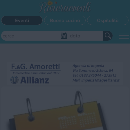
Eventi
Buona cucina
Ospitalità
Aggiungi il tuo evento
FILTRI EVENTI
Questo weekend
Tutti gli eventi
Mappa
CATEGORIE EVENTI
Bimbi
Cinema
Corsi
Cucina
Cultura
Disco
Mercatini
Musica
Sagra
Spettacolo
Sport