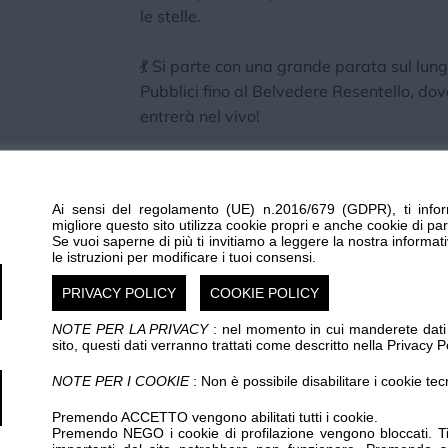
le stelle.
💃 Si parte con una grande parata sul lun
Pubblici fino al Belvedere Resentello, dov
entrerà nel vivo!
📅 Giovedì 9 luglio – ore 21:30
📍 Belvedere Resentello, Ventimiglia
Ai sensi del regolamento (UE) n.2016/679 (GDPR), ti infor
🎟 Ingresso libero
migliore questo sito utilizza cookie propri e anche cookie di par
Se vuoi saperne di più ti invitiamo a leggere la nostra informat
le istruzioni per modificare i tuoi consensi.
Portate amici, famiglia e voglia di diverti
PRIVACY POLICY
COOKIE POLICY
NOTE PER LA PRIVACY
: nel momento in cui manderete dati p
sito, questi dati verranno trattati come descritto nella Privacy Po
p.iva 00329410088 R.E.A. 65959 CCIAA IMPERIA www.centrostam
NOTE PER I COOKIE
: Non è possibile disabilitare i cookie tec
Amadeo s.r.l. www.graficheamadeo.com
Premendo ACCETTO vengono abilitati tutti i cookie.
Privacy policy
Cookie policy
Gestisci cookie
Condizioni
Premendo NEGO i cookie di profilazione vengono bloccati. Ti