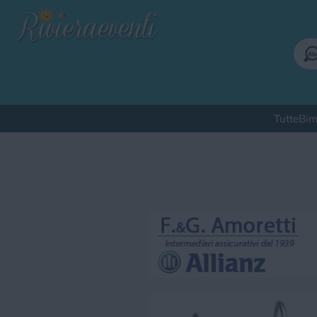
Tutte
Bim
Qu
Bimbi
Cinema
Corsi
Cuc