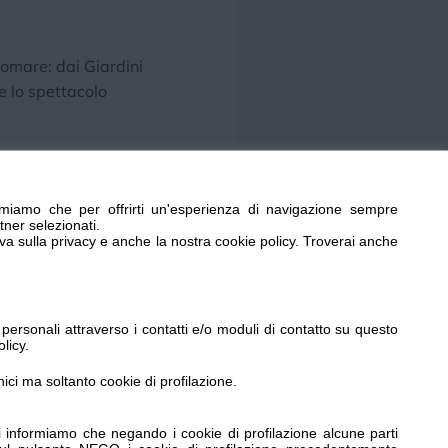
gomare: dai Giardini
e lo spettacolo
miamo che per offrirti un'esperienza di navigazione sempre
tner selezionati.
iva sulla privacy e anche la nostra cookie policy. Troverai anche
rvi: vi aspettiamo!
ersonali attraverso i contatti e/o moduli di contatto su questo
licy.
paoffset.it con la gentile collaborazione di Grafiche
nici ma soltanto cookie di profilazione.
 informiamo che negando i cookie di profilazione alcune parti