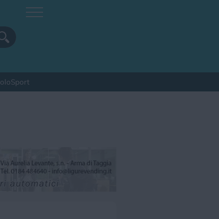
colo
Sport
pa
Sagra
Spettacolo
Sport