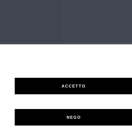
ACCETTO
Un'idea di Centro Stampa Offset s.r.l. Imperia (IM) 
NEGO