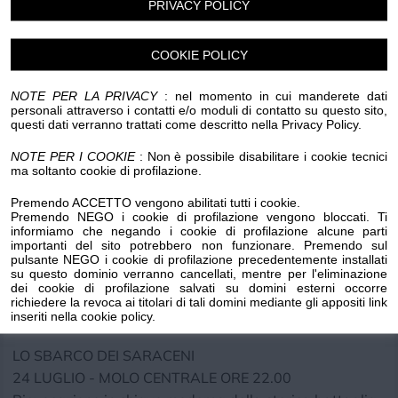
Tradizione/cultura. Spettacolo antistante il Molo
PRIVACY POLICY
Centrale (APS Mese e Segue*)
- Lunedì 20 luglio ore 18:00 "Inconsuete Scenografie"
COOKIE POLICY
- Martedì 21 luglio ore 21:00 "La Notte dei Saraceni"
NOTE PER LA PRIVACY
: nel momento in cui manderete dati
Storia, leggenda e intelligenza artificiale sotto le stelle
personali attraverso i contatti e/o moduli di contatto su questo sito,
questi dati verranno trattati come descritto nella Privacy Policy.
di Laigueglia
Iniziativa culturale. Terrazzo Giuliano Associato Vecchia
NOTE PER I COOKIE
: Non è possibile disabilitare i cookie tecnici
ma soltanto cookie di profilazione.
Laigueglia
- Giovedì 23 luglio ore 21:30 "Cerco l'indicazione"
Premendo ACCETTO vengono abilitati tutti i cookie.
Premendo NEGO i cookie di profilazione vengono bloccati. Ti
Intrattenimento dinamico. Piazza Concur
informiamo che negando i cookie di profilazione alcune parti
- Sabato 25 luglio ore 21:00 "La Notte dei Saraceni"
importanti del sito potrebbero non funzionare. Premendo sul
pulsante NEGO i cookie di profilazione precedentemente installati
Storia, leggenda e intelligenza artificiale
su questo dominio verranno cancellati, mentre per l'eliminazione
Iniziativa culturale. Centro Civico Semen-en-Auxois,
dei cookie di profilazione salvati su domini esterni occorre
richiedere la revoca ai titolari di tali domini mediante gli appositi link
piazza San Matteo
inseriti nella cookie policy.
LO SBARCO DEI SARACENI
24 LUGLIO - MOLO CENTRALE ORE 22.00