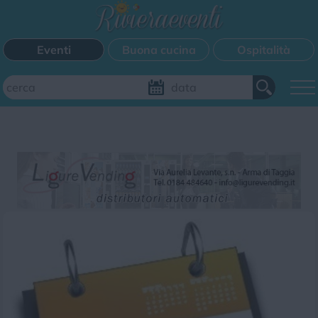
Eventi
Buona cucina
Ospitalità
Aggiungi il tuo evento
FILTRI EVENTI
Questo weekend
Tutti gli eventi
Mappa
CATEGORIE EVENTI
Bimbi
Cinema
Corsi
Cucina
Cultura
Disco
Mercatini
Musica
Sagra
Spettacolo
Sport