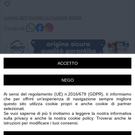
Luogo dell'evento su Google Maps
Condividi:
ACCETTO
LO SBARCO DEI SARACENI
NEGO
LAIGUEGLIA | VENERDÌ 24 LUGLIO 2026
Ai sensi del regolamento (UE) n.2016/679 (GDPR), ti informiamo
ASPETTANDO LO SBARCO
che per offrirti un'esperienza di navigazione sempre migliore
questo sito utilizza cookie propri e anche cookie di partner
dal 18 al 25 LUGLIO - CENTRO STORICO
selezionati.
Eventi culturali e di intrattenimento in attesa della
Se vuoi saperne di più ti invitiamo a leggere la nostra informativa
sulla privacy e anche la nostra cookie policy. Troverai anche le
rievocazione storica cui:
istruzioni per modificare i tuoi consensi.
- Sabato 18 luglio ore 17:30 "C'era una volta"