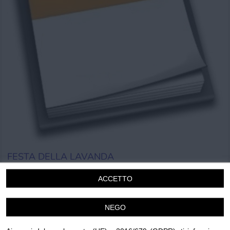
Chi siamo
Privacy e Cookie
Login
FESTA DELLA LAVANDA
Domenica 12 Luglio 2026
ACCETTO
15.30
Airole
NEGO
Bimbi
Cucina
Mercatini
Musica
Sagra