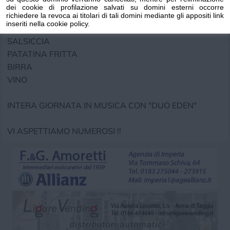
A SEGUIRE
dei cookie di profilazione salvati su domini esterni occorre
BRUSCHETTA CON OLIO EXTRA VERGINE
richiedere la revoca ai titolari di tali domini mediante gli appositi link
inseriti nella cookie policy.
SPIEDINI
SALSICCIA
PATATINA FRITTA
BIRRA
VINO
INTERA GIORNATA IN MUSICA CON "DUO EDEN"
VI ASPETTIAMO NUMEROSI !!