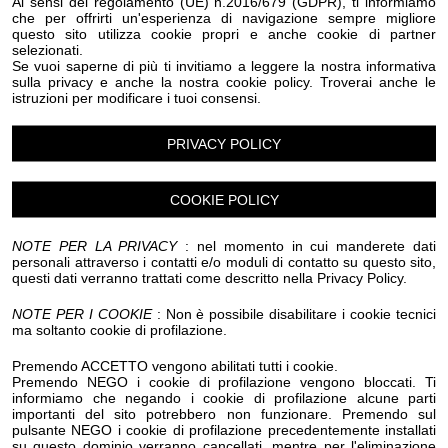
Ai sensi del regolamento (UE) n.2016/679 (GDPR), ti informiamo
che per offrirti un'esperienza di navigazione sempre migliore
questo sito utilizza cookie propri e anche cookie di partner
Luogo dell'evento su Google Maps
selezionati.
Se vuoi saperne di più ti invitiamo a leggere la nostra informativa
Condividi:
sulla privacy e anche la nostra cookie policy. Troverai anche le
istruzioni per modificare i tuoi consensi.
PRIVACY POLICY
COOKIE POLICY
FESTA DELLA LAVANDA
DOMENICA 12 DI LUGLIO
NOTE PER LA PRIVACY
: nel momento in cui manderete dati
alle ore 15:30
personali attraverso i contatti e/o moduli di contatto su questo sito,
IN PIAZZA S.S FILIPPO E GIACOMO
questi dati verranno trattati come descritto nella Privacy Policy.
NOTE PER I COOKIE
: Non è possibile disabilitare i cookie tecnici
RIEVOCAZIONE ANTICHI MESTIERI CON
ma soltanto cookie di profilazione.
DISTILLAZIONE DELL'ESSENZA
Premendo ACCETTO vengono abilitati tutti i cookie.
Premendo NEGO i cookie di profilazione vengono bloccati. Ti
informiamo che negando i cookie di profilazione alcune parti
MERCATINO ARTIGIANALE E ALIMENTARE
importanti del sito potrebbero non funzionare. Premendo sul
pulsante NEGO i cookie di profilazione precedentemente installati
su questo dominio verranno cancellati, mentre per l'eliminazione