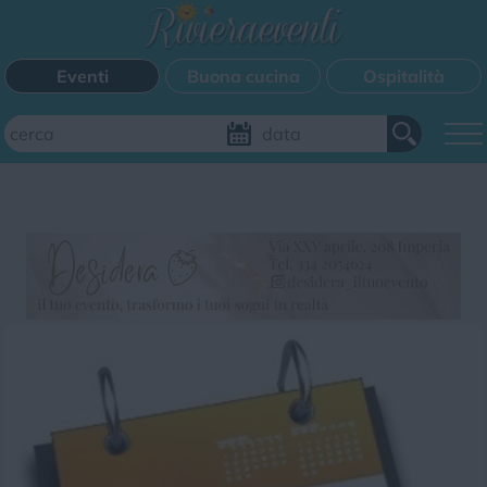
Eventi
Buona cucina
Ospitalità
Aggiungi il tuo evento
FILTRI EVENTI
Questo weekend
Tutti gli eventi
Mappa
CATEGORIE EVENTI
Bimbi
Cinema
Corsi
Cucina
Cultura
Disco
Mercatini
Musica
Sagra
Spettacolo
Sport