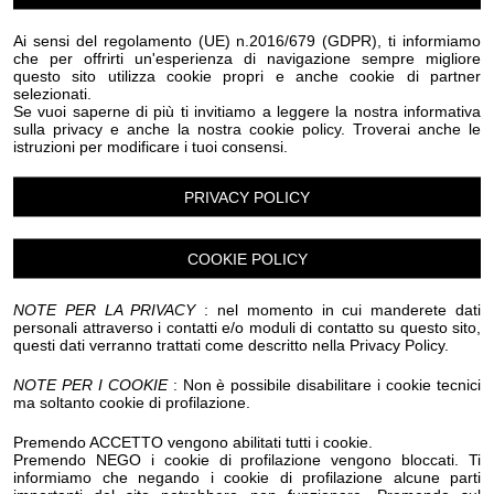
Ai sensi del regolamento (UE) n.2016/679 (GDPR), ti informiamo
che per offrirti un'esperienza di navigazione sempre migliore
Luogo dell'evento su Google Maps
questo sito utilizza cookie propri e anche cookie di partner
selezionati.
Condividi:
Se vuoi saperne di più ti invitiamo a leggere la nostra informativa
sulla privacy e anche la nostra cookie policy. Troverai anche le
istruzioni per modificare i tuoi consensi.
PRIVACY POLICY
Dal 3 al 5 settembre, i Giardini Lowe ospitano
COOKIE POLICY
BEERinBÒ, la rassegna enogastronomica dedicata alla
birra artigianale e ai sapori del territorio.
NOTE PER LA PRIVACY
: nel momento in cui manderete dati
personali attraverso i contatti e/o moduli di contatto su questo sito,
questi dati verranno trattati come descritto nella Privacy Policy.
Tre serate all'insegna della convivialità, con birrifici
selezionati, proposte gastronomiche pensate per
NOTE PER I COOKIE
: Non è possibile disabilitare i cookie tecnici
ma soltanto cookie di profilazione.
valorizzare i prodotti locali e un'atmosfera informale da
vivere all'aperto nel cuore della città.
Premendo ACCETTO vengono abilitati tutti i cookie.
Premendo NEGO i cookie di profilazione vengono bloccati. Ti
informiamo che negando i cookie di profilazione alcune parti