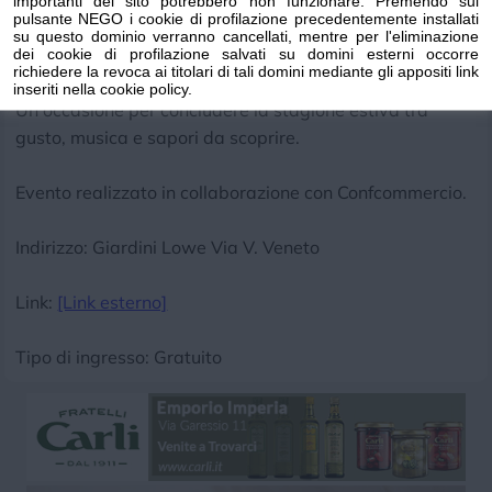
Musica dal vivo, incontri e momenti di intrattenimento
importanti del sito potrebbero non funzionare. Premendo sul
pulsante NEGO i cookie di profilazione precedentemente installati
accompagnano un appuntamento che celebra la qualità
su questo dominio verranno cancellati, mentre per l'eliminazione
delle produzioni artigianali e il piacere di stare insieme.
dei cookie di profilazione salvati su domini esterni occorre
richiedere la revoca ai titolari di tali domini mediante gli appositi link
inseriti nella cookie policy.
Un'occasione per concludere la stagione estiva tra
gusto, musica e sapori da scoprire.
Evento realizzato in collaborazione con Confcommercio.
Indirizzo: Giardini Lowe Via V. Veneto
Link:
[Link esterno]
Tipo di ingresso: Gratuito