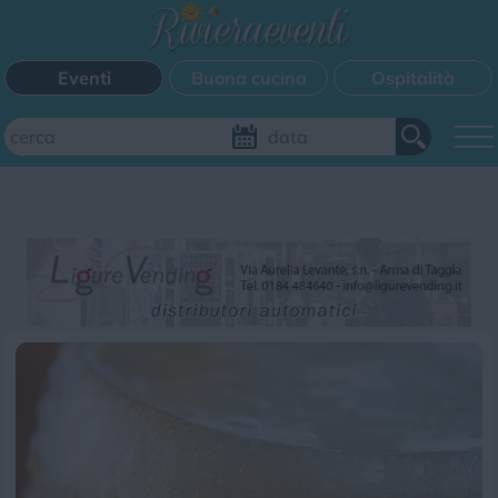
Eventi
Buona cucina
Ospitalità
Aggiungi il tuo evento
FILTRI EVENTI
Questo weekend
Tutti gli eventi
Mappa
CATEGORIE EVENTI
Bimbi
Cinema
Corsi
Cucina
Cultura
Disco
Mercatini
Musica
Sagra
Spettacolo
Sport