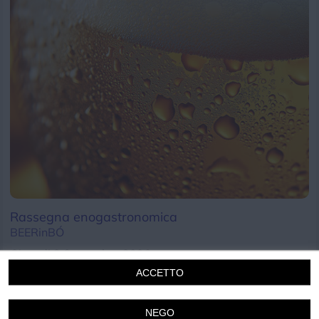
Chi siamo
Privacy e Cookie
Login
Rassegna enogastronomica
BEERinBÓ
Giovedi 3 Settembre 2026
19.00 - 23.30
ACCETTO
Bordighera
Cucina
Musica
NEGO