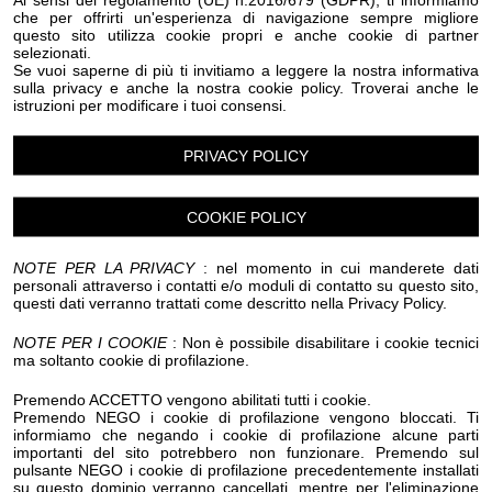
che per offrirti un'esperienza di navigazione sempre migliore
questo sito utilizza cookie propri e anche cookie di partner
selezionati.
Luogo dell'evento su Google Maps
Se vuoi saperne di più ti invitiamo a leggere la nostra informativa
sulla privacy e anche la nostra cookie policy. Troverai anche le
Condividi:
istruzioni per modificare i tuoi consensi.
PRIVACY POLICY
COOKIE POLICY
🌈 MERCATINO TAGGIA 🌈
NOTE PER LA PRIVACY
: nel momento in cui manderete dati
personali attraverso i contatti e/o moduli di contatto su questo sito,
📅 Data: Domenica 19 Aprile
questi dati verranno trattati come descritto nella Privacy Policy.
⏰ Orario: dalle 8.00 alle 18.30
NOTE PER I COOKIE
: Non è possibile disabilitare i cookie tecnici
📍 Luogo: Parcheggio Coperto – Lungomare Argentina,
ma soltanto cookie di profilazione.
Taggia
Premendo ACCETTO vengono abilitati tutti i cookie.
Premendo NEGO i cookie di profilazione vengono bloccati. Ti
informiamo che negando i cookie di profilazione alcune parti
🛍️ Descrizione:
importanti del sito potrebbero non funzionare. Premendo sul
Torna a Taggia il mercatino dedicato ad antiquariato,
pulsante NEGO i cookie di profilazione precedentemente installati
su questo dominio verranno cancellati, mentre per l'eliminazione