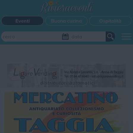
Eventi
Buona cucina
Ospitalità
Aggiungi il tuo evento
FILTRI EVENTI
Questo weekend
Tutti gli eventi
Mappa
CATEGORIE EVENTI
Bimbi
Cinema
Corsi
Cucina
Cultura
Disco
Mercatini
Musica
Sagra
Spettacolo
Sport