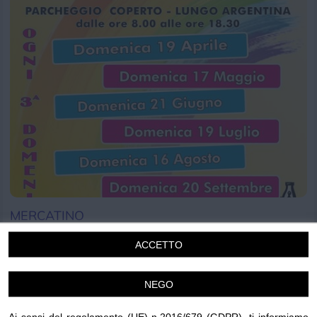
Chi siamo
Privacy e Cookie
Login
MERCATINO
Antiquariato, collezionismo e curiosità
ACCETTO
Domenica 16 Agosto 2026
08.00-18.30
NEGO
Taggia
Mercatini
Ai sensi del regolamento (UE) n.2016/679 (GDPR), ti informiamo