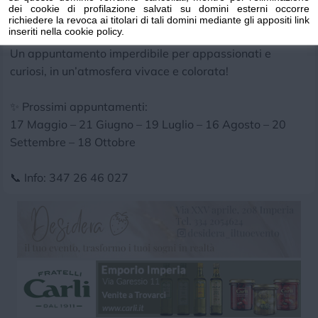
collezionismo e curiosità!
dei cookie di profilazione salvati su domini esterni occorre
Un’intera giornata tra oggetti unici, pezzi vintage e
richiedere la revoca ai titolari di tali domini mediante gli appositi link
inseriti nella cookie policy.
tante chicche da scoprire.
Un appuntamento imperdibile per appassionati e
curiosi, in un’atmosfera vivace e colorata!
✨ Prossimi appuntamenti:
17 Maggio – 21 Giugno – 19 Luglio – 16 Agosto – 20
Settembre – 18 Ottobre
📞 Info: 347 26 46 027