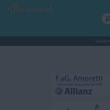
Tutte
Bim
Qu
Bimbi
Cinema
Corsi
Cuc