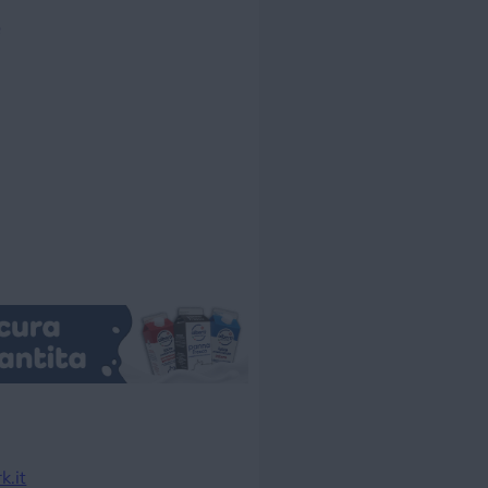
e
.it