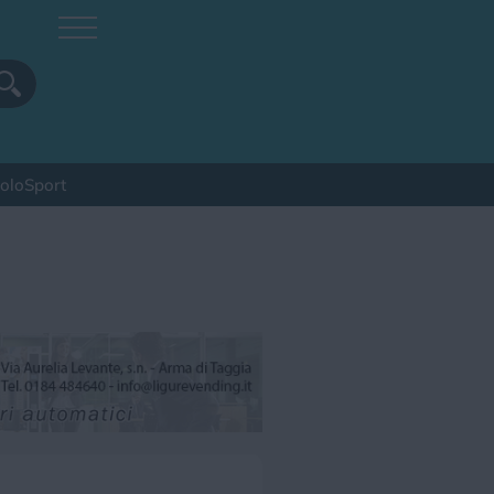
colo
Sport
pa
Sagra
Spettacolo
Sport