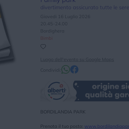
divertimento assicurato tutte le ser
Chi siamo
Privacy e Cookie
Login
Giovedi 16 Luglio 2026
20.45-24.00
Bordighera
Bimbi
Luogo dell'evento su Google Maps
Condividi:
BORDILANDIA PARK
Prenota il tuo posto:
www.bordilandiapark