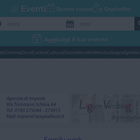
Eventi
Buona cucina
Ospitalità
Aggiungi il tuo evento
Aggiungi il tuo evento
bi
Cinema
Corsi
Cucina
Cultura
Disco
Mercatini
Musica
Sagra
Spetta
FILTRI EVENTI
esto weekend
Tutti gli eventi
Map
CATEGORIE EVENTI
ina
Cultura
Disco
Mercatini
Musica
Family park