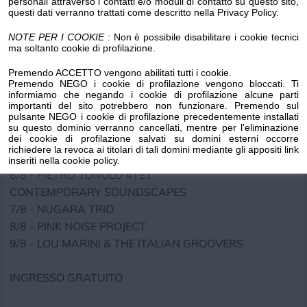
personali attraverso i contatti e/o moduli di contatto su questo sito,
20/8 - ELLADE BANDINI QUARTET (MUSICA)
questi dati verranno trattati come descritto nella Privacy Policy.
4/9 - PER GABER/JANNUCCI DI
NOTE PER I COOKIE
: Non è possibile disabilitare i cookie tecnici
DAVIDE GIANDRINI (MUSICA/TEATRO)
ma soltanto cookie di profilazione.
5/9 - LOU TAPAGE (MUSICA)
Premendo ACCETTO vengono abilitati tutti i cookie.
Premendo NEGO i cookie di profilazione vengono bloccati. Ti
ROVERE JAZZ FESTIVAL
informiamo che negando i cookie di profilazione alcune parti
importanti del sito potrebbero non funzionare. Premendo sul
XI EDIZIONE
pulsante NEGO i cookie di profilazione precedentemente installati
PIAZZA ROVERE
su questo dominio verranno cancellati, mentre per l'eliminazione
dei cookie di profilazione salvati su domini esterni occorre
ORE 21:30
richiedere la revoca ai titolari di tali domini mediante gli appositi link
inseriti nella cookie policy.
6/8 - PIETRO TONOLO 4TET
CONTEMPORARY SOUNDSCAPES
7/8 - NUGARA TRIO
8/8 - PINK NOISE PROJECT
9/8 - LOU MARINI & THE ITALIAN GROOVERS
INGRESSO GRATUITO