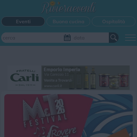
Eventi
Buona cucina
Ospitalità
Aggiungi il tuo evento
FILTRI EVENTI
Questo weekend
Tutti gli eventi
Mappa
CATEGORIE EVENTI
Bimbi
Cinema
Corsi
Cucina
Cultura
Disco
Mercatini
Musica
Sagra
Spettacolo
Sport