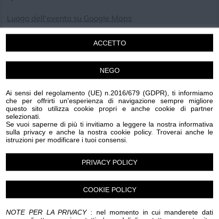
Luogo dell'evento su Google Maps
Condividi:
ACCETTO
NEGO
Ai sensi del regolamento (UE) n.2016/679 (GDPR), ti informiamo
M&T 2023 FESTIVAL
che per offrirti un'esperienza di navigazione sempre migliore
questo sito utilizza cookie propri e anche cookie di partner
XXXIII EDIZIONE
selezionati.
M&T FESTIVAL
Se vuoi saperne di più ti invitiamo a leggere la nostra informativa
sulla privacy e anche la nostra cookie policy. Troverai anche le
PIAZZA TORRE S. MARIA
istruzioni per modificare i tuoi consensi.
ORE 21:30
PRIVACY POLICY
3/7 - "UN GIARDINO DI ARANCI"
FATTO IN CASA" DI NEIL SIMON (TEATRO)
COOKIE POLICY
4/7 - THE KOLLEGE (MUSICA)
19/8 - BONFUNKY SOUL COLLECTIVE (MUSICA)
NOTE PER LA PRIVACY
: nel momento in cui manderete dati