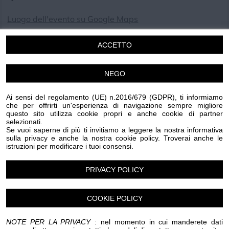
Luogo dell'evento su Google Maps
Condividi:
ACCETTO
NEGO
Ai sensi del regolamento (UE) n.2016/679 (GDPR), ti informiamo
M&T 2023 FESTIVAL
che per offrirti un'esperienza di navigazione sempre migliore
questo sito utilizza cookie propri e anche cookie di partner
XXXIII EDIZIONE
selezionati.
M&T FESTIVAL
Se vuoi saperne di più ti invitiamo a leggere la nostra informativa
sulla privacy e anche la nostra cookie policy. Troverai anche le
PIAZZA TORRE S. MARIA
istruzioni per modificare i tuoi consensi.
ORE 21:30
PRIVACY POLICY
3/7 - "UN GIARDINO DI ARANCI"
FATTO IN CASA" DI NEIL SIMON (TEATRO)
COOKIE POLICY
4/7 - THE KOLLEGE (MUSICA)
19/8 - BONFUNKY SOUL COLLECTIVE (MUSICA)
NOTE PER LA PRIVACY
: nel momento in cui manderete dati