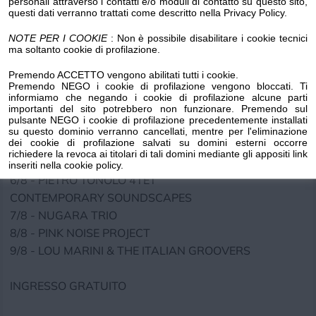
personali attraverso i contatti e/o moduli di contatto su questo sito,
20/8 - ELLADE BANDINI QUARTET (MUSICA)
questi dati verranno trattati come descritto nella Privacy Policy.
4/9 - PER GABER/JANNUCCI DI
NOTE PER I COOKIE
: Non è possibile disabilitare i cookie tecnici
DAVIDE GIANDRINI (MUSICA/TEATRO)
ma soltanto cookie di profilazione.
5/9 - LOU TAPAGE (MUSICA)
Premendo ACCETTO vengono abilitati tutti i cookie.
Premendo NEGO i cookie di profilazione vengono bloccati. Ti
ROVERE JAZZ FESTIVAL
informiamo che negando i cookie di profilazione alcune parti
importanti del sito potrebbero non funzionare. Premendo sul
XI EDIZIONE
pulsante NEGO i cookie di profilazione precedentemente installati
PIAZZA ROVERE
su questo dominio verranno cancellati, mentre per l'eliminazione
dei cookie di profilazione salvati su domini esterni occorre
ORE 21:30
richiedere la revoca ai titolari di tali domini mediante gli appositi link
inseriti nella cookie policy.
6/8 - PIETRO TONOLO 4TET
CONTEMPORARY SOUNDSCAPES
7/8 - NUGARA TRIO
8/8 - PINK NOISE PROJECT
9/8 - LOU MARINI & THE ITALIAN GROOVERS
INGRESSO GRATUITO