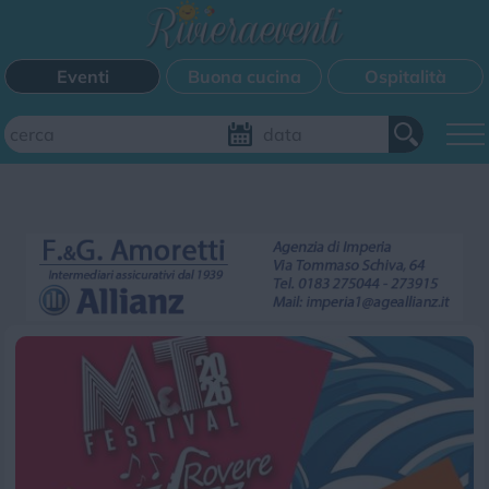
Eventi
Buona cucina
Ospitalità
Aggiungi il tuo evento
FILTRI EVENTI
Questo weekend
Tutti gli eventi
Mappa
CATEGORIE EVENTI
Bimbi
Cinema
Corsi
Cucina
Cultura
Disco
Mercatini
Musica
Sagra
Spettacolo
Sport