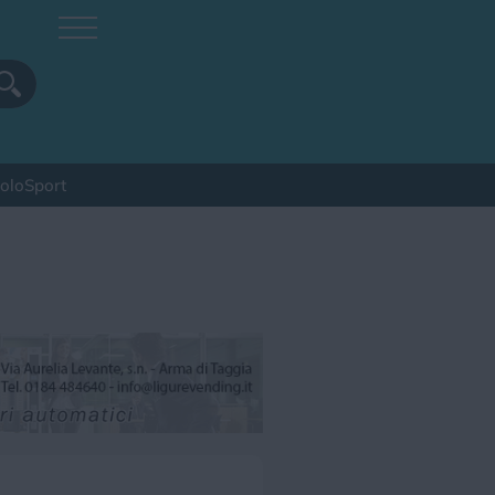
colo
Sport
pa
Sagra
Spettacolo
Sport