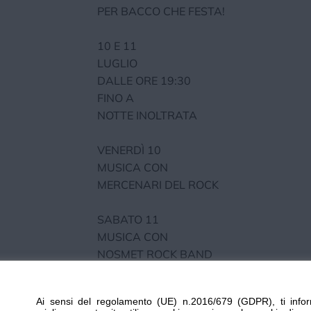
PER BACCO CHE FESTA!
10 E 11
LUGLIO
DALLE ORE 19:30
FINO A
NOTTE INOLTRATA
VENERDÌ 10
MUSICA CON
MERCENARI DEL ROCK
SABATO 11
MUSICA CON
NOSMET ROCK BAND
SERVIZIO
Ai sensi del regolamento (UE) n.2016/679 (GDPR), ti infor
BAR - RISTORANTE