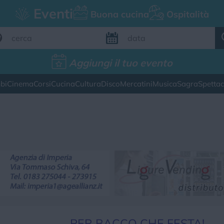
Eventi
Buona cucina
Ospitalità
Aggiungi il tuo evento
Aggiungi il tuo evento
bi
Cinema
Corsi
Cucina
Cultura
Disco
Mercatini
Musica
Sagra
Spetta
FILTRI EVENTI
esto weekend
Tutti gli eventi
Map
CATEGORIE EVENTI
ina
Cultura
Disco
Mercatini
Musica
PER BACCO CHE FESTA!