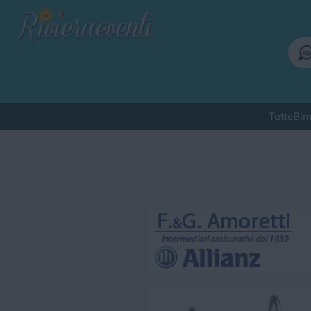
Tutte
Bim
Qu
Bimbi
Cinema
Corsi
Cuc