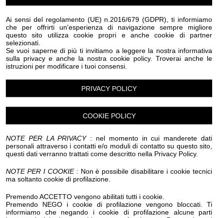
Luogo dell'evento su Google Maps
Ai sensi del regolamento (UE) n.2016/679 (GDPR), ti informiamo
che per offrirti un'esperienza di navigazione sempre migliore
questo sito utilizza cookie propri e anche cookie di partner
Condividi:
selezionati.
Se vuoi saperne di più ti invitiamo a leggere la nostra informativa
sulla privacy e anche la nostra cookie policy. Troverai anche le
istruzioni per modificare i tuoi consensi.
PRIVACY POLICY
CIPRESSA
TORRE GALLINARO
COOKIE POLICY
I COMPAGNI DI BACCO
PRESENTANO:
NOTE PER LA PRIVACY
: nel momento in cui manderete dati
personali attraverso i contatti e/o moduli di contatto su questo sito,
PER BACCO CHE FESTA!
questi dati verranno trattati come descritto nella Privacy Policy.
NOTE PER I COOKIE
: Non è possibile disabilitare i cookie tecnici
10 E 11
ma soltanto cookie di profilazione.
LUGLIO
DALLE ORE 19:30
Premendo ACCETTO vengono abilitati tutti i cookie.
Premendo NEGO i cookie di profilazione vengono bloccati. Ti
FINO A
informiamo che negando i cookie di profilazione alcune parti