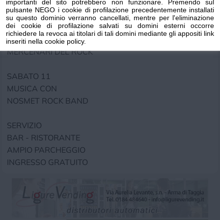
importanti del sito potrebbero non funzionare. Premendo sul
NOTTE INOLTRATA
pulsante NEGO i cookie di profilazione precedentemente installati
su questo dominio verranno cancellati, mentre per l'eliminazione
dei cookie di profilazione salvati su domini esterni occorre
VENERDÌ 10
richiedere la revoca ai titolari di tali domini mediante gli appositi link
MUSICA CON
inseriti nella cookie policy.
MERCENARI DEL ROCK
SABATO 11
MUSICA CON
NOSMET ROCK BAND
SERVIZIO
BAR - RISTORANTE
AMPIO PARCHEGGIO
INGRESSO GRATUITO