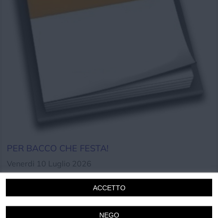
Chi siamo
Privacy e Cookie
Login
PER BACCO CHE FESTA!
Venerdi 10 Luglio 2026
19.30
Cipressa
ACCETTO
Cucina
Disco
Musica
Sagra
NEGO
+1