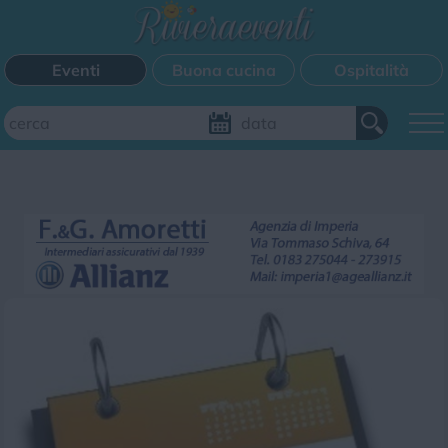
Eventi
Buona cucina
Ospitalità
Aggiungi il tuo evento
FILTRI EVENTI
Questo weekend
Tutti gli eventi
Mappa
CATEGORIE EVENTI
Bimbi
Cinema
Corsi
Cucina
Cultura
Disco
Mercatini
Musica
Sagra
Spettacolo
Sport