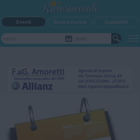
Eventi
Buona cucina
Ospitalità
Aggiungi il tuo evento
FILTRI EVENTI
Questo weekend
Tutti gli eventi
Mappa
CATEGORIE EVENTI
Bimbi
Cinema
Corsi
Cucina
Cultura
Disco
Mercatini
Musica
Sagra
Spettacolo
Sport