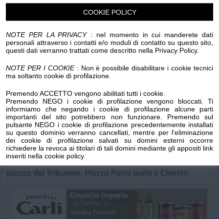
COOKIE POLICY
Luogo dell'evento su Google Maps
NOTE PER LA PRIVACY
: nel momento in cui manderete dati
Condividi:
personali attraverso i contatti e/o moduli di contatto su questo sito,
questi dati verranno trattati come descritto nella Privacy Policy.
NOTE PER I COOKIE
: Non è possibile disabilitare i cookie tecnici
ma soltanto cookie di profilazione.
Premendo ACCETTO vengono abilitati tutti i cookie.
Mercatini Antiquariato
Premendo NEGO i cookie di profilazione vengono bloccati. Ti
informiamo che negando i cookie di profilazione alcune parti
Cose di altri tempi e pittura
importanti del sito potrebbero non funzionare. Premendo sul
pulsante NEGO i cookie di profilazione precedentemente installati
su questo dominio verranno cancellati, mentre per l'eliminazione
Ritorna a Finalborgo, il primo Sabato e domenica di ogni
dei cookie di profilazione salvati su domini esterni occorre
mese, il mercatino di antiquariato, cose di altri tempi e
richiedere la revoca ai titolari di tali domini mediante gli appositi link
inseriti nella cookie policy.
pittura, dalle 8.00 alle 19.00 in Piazza Santa Caterina,
piazza del Tribunale, Piazza Porta testa e Chiostri.