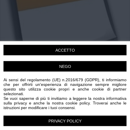
Chi siamo
Privacy e Cookie
Login
ACCETTO
NEGO
Ai sensi del regolamento (UE) n.2016/679 (GDPR), ti informiamo
che per offrirti un'esperienza di navigazione sempre migliore
Mercatini Antiquariato
questo sito utilizza cookie propri e anche cookie di partner
selezionati.
Domenica 2 Agosto 2026
Se vuoi saperne di più ti invitiamo a leggere la nostra informativa
sulla privacy e anche la nostra cookie policy. Troverai anche le
08.00-19.00
istruzioni per modificare i tuoi consensi.
Finalborgo (Finale Ligure)
Pasqua
Mercatini
PRIVACY POLICY