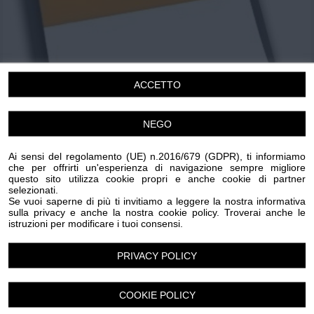
Chi siamo
Privacy e Cookie
Login
ACCETTO
NEGO
Ai sensi del regolamento (UE) n.2016/679 (GDPR), ti informiamo
che per offrirti un'esperienza di navigazione sempre migliore
questo sito utilizza cookie propri e anche cookie di partner
selezionati.
Se vuoi saperne di più ti invitiamo a leggere la nostra informativa
Spettacolo teatrale
sulla privacy e anche la nostra cookie policy. Troverai anche le
istruzioni per modificare i tuoi consensi.
COLPI DI TIMONE
Domenica 12 Luglio 2026
PRIVACY POLICY
21.00
Armo
COOKIE POLICY
Spettacolo