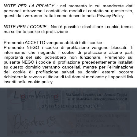
NOTE PER LA PRIVACY
: nel momento in cui manderete dati
personali attraverso i contatti e/o moduli di contatto su questo sito,
questi dati verranno trattati come descritto nella Privacy Policy.
Luogo dell'evento su Google Maps
NOTE PER I COOKIE
: Non è possibile disabilitare i cookie tecnici
Condividi:
ma soltanto cookie di profilazione.
Premendo ACCETTO vengono abilitati tutti i cookie.
Premendo NEGO i cookie di profilazione vengono bloccati. Ti
informiamo che negando i cookie di profilazione alcune parti
importanti del sito potrebbero non funzionare. Premendo sul
pulsante NEGO i cookie di profilazione precedentemente installati
su questo dominio verranno cancellati, mentre per l'eliminazione
Spettacolo teatrale "COLPI DI TIMONE" a cura della
dei cookie di profilazione salvati su domini esterni occorre
compagnia "Tutti Esauriti" di Pornassio.
richiedere la revoca ai titolari di tali domini mediante gli appositi link
inseriti nella cookie policy.