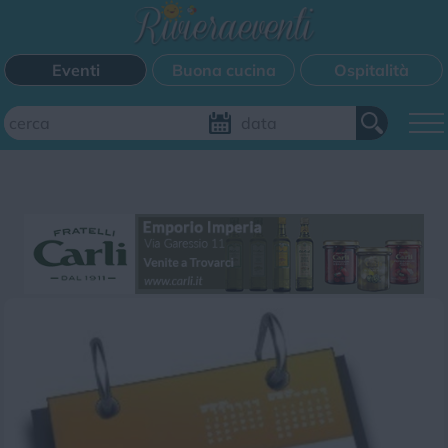
Eventi
Buona cucina
Ospitalità
Aggiungi il tuo evento
FILTRI EVENTI
Questo weekend
Tutti gli eventi
Mappa
CATEGORIE EVENTI
Bimbi
Cinema
Corsi
Cucina
Cultura
Disco
Mercatini
Musica
Sagra
Spettacolo
Sport