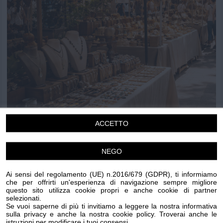
Chi siamo
Privacy e Cookie
Login
ACCETTO
Mercatini artigianato
NEGO
Domenica 30 Agosto 2026
Ai sensi del regolamento (UE) n.2016/679 (GDPR), ti informiamo
09.00
che per offrirti un'esperienza di navigazione sempre migliore
questo sito utilizza cookie propri e anche cookie di partner
Sanremo
selezionati.
Mercatini
Se vuoi saperne di più ti invitiamo a leggere la nostra informativa
sulla privacy e anche la nostra cookie policy. Troverai anche le
istruzioni per modificare i tuoi consensi.