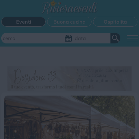
Eventi
Buona cucina
Ospitalità
Aggiungi il tuo evento
FILTRI EVENTI
Questo weekend
Tutti gli eventi
Mappa
CATEGORIE EVENTI
Bimbi
Cinema
Corsi
Cucina
Cultura
Disco
Mercatini
Musica
Sagra
Spettacolo
Sport