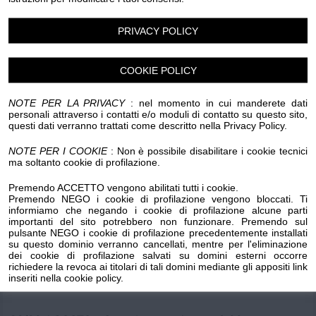
Luogo dell'evento su Google Maps
PRIVACY POLICY
Condividi:
COOKIE POLICY
NOTE PER LA PRIVACY
: nel momento in cui manderete dati
personali attraverso i contatti e/o moduli di contatto su questo sito,
questi dati verranno trattati come descritto nella Privacy Policy.
Mercatini artigianato
NOTE PER I COOKIE
: Non è possibile disabilitare i cookie tecnici
ma soltanto cookie di profilazione.
26/28 GIUGNO – Corso Imperatrice ore 9.00
Premendo ACCETTO vengono abilitati tutti i cookie.
Premendo NEGO i cookie di profilazione vengono bloccati. Ti
informiamo che negando i cookie di profilazione alcune parti
10/12 LUGLIO – Pass. Salvo D’Acquisto ore 17.00
importanti del sito potrebbero non funzionare. Premendo sul
pulsante NEGO i cookie di profilazione precedentemente installati
su questo dominio verranno cancellati, mentre per l'eliminazione
24/26 LUGLIO – Corso Imperatrice ore 9.00
dei cookie di profilazione salvati su domini esterni occorre
richiedere la revoca ai titolari di tali domini mediante gli appositi link
inseriti nella cookie policy.
14/16 AGOSTO – Pass. Salvo D’Acquisto ore 17.00