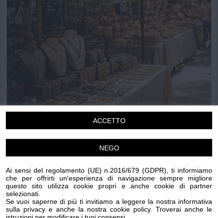
Chi siamo
Privacy e Cookie
Login
ACCETTO
Mercatini artigianato
NEGO
Domenica 16 Agosto 2026
Ai sensi del regolamento (UE) n.2016/679 (GDPR), ti informiamo
17.00
che per offrirti un'esperienza di navigazione sempre migliore
questo sito utilizza cookie propri e anche cookie di partner
Sanremo
selezionati.
Mercatini
Se vuoi saperne di più ti invitiamo a leggere la nostra informativa
sulla privacy e anche la nostra cookie policy. Troverai anche le
istruzioni per modificare i tuoi consensi.