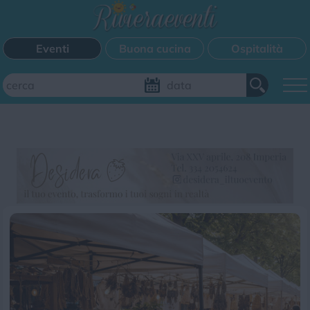
Eventi
Buona cucina
Ospitalità
Aggiungi il tuo evento
FILTRI EVENTI
Questo weekend
Tutti gli eventi
Mappa
CATEGORIE EVENTI
Bimbi
Cinema
Corsi
Cucina
Cultura
Disco
Mercatini
Musica
Sagra
Spettacolo
Sport