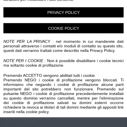
Luogo dell'evento su Google Maps
PRIVACY POLICY
Condividi:
COOKIE POLICY
NOTE PER LA PRIVACY
: nel momento in cui manderete dati
personali attraverso i contatti e/o moduli di contatto su questo sito,
questi dati verranno trattati come descritto nella Privacy Policy.
Mercatini artigianato
NOTE PER I COOKIE
: Non è possibile disabilitare i cookie tecnici
ma soltanto cookie di profilazione.
26/28 GIUGNO – Corso Imperatrice ore 9.00
Premendo ACCETTO vengono abilitati tutti i cookie.
Premendo NEGO i cookie di profilazione vengono bloccati. Ti
informiamo che negando i cookie di profilazione alcune parti
10/12 LUGLIO – Pass. Salvo D’Acquisto ore 17.00
importanti del sito potrebbero non funzionare. Premendo sul
pulsante NEGO i cookie di profilazione precedentemente installati
su questo dominio verranno cancellati, mentre per l'eliminazione
24/26 LUGLIO – Corso Imperatrice ore 9.00
dei cookie di profilazione salvati su domini esterni occorre
richiedere la revoca ai titolari di tali domini mediante gli appositi link
inseriti nella cookie policy.
14/16 AGOSTO – Pass. Salvo D’Acquisto ore 17.00