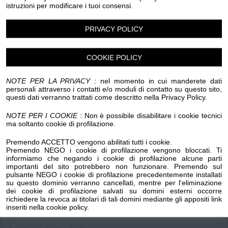
istruzioni per modificare i tuoi consensi.
Luogo dell'evento su Google Maps
PRIVACY POLICY
Condividi:
COOKIE POLICY
NOTE PER LA PRIVACY
: nel momento in cui manderete dati
personali attraverso i contatti e/o moduli di contatto su questo sito,
questi dati verranno trattati come descritto nella Privacy Policy.
La Corrida
NOTE PER I COOKIE
: Non è possibile disabilitare i cookie tecnici
Solo per veri...dilettanti
ma soltanto cookie di profilazione.
Orario: 21:30
Premendo ACCETTO vengono abilitati tutti i cookie.
Premendo NEGO i cookie di profilazione vengono bloccati. Ti
Molo delle Tartarughe
informiamo che negando i cookie di profilazione alcune parti
importanti del sito potrebbero non funzionare. Premendo sul
pulsante NEGO i cookie di profilazione precedentemente installati
Ingresso Gratuito
su questo dominio verranno cancellati, mentre per l'eliminazione
dei cookie di profilazione salvati su domini esterni occorre
richiedere la revoca ai titolari di tali domini mediante gli appositi link
In collaborazione con i bagni.
inseriti nella cookie policy.