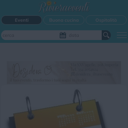
Eventi
Buona cucina
Ospitalità
Aggiungi il tuo evento
FILTRI EVENTI
Questo weekend
Tutti gli eventi
Mappa
CATEGORIE EVENTI
Bimbi
Cinema
Corsi
Cucina
Cultura
Disco
Mercatini
Musica
Sagra
Spettacolo
Sport