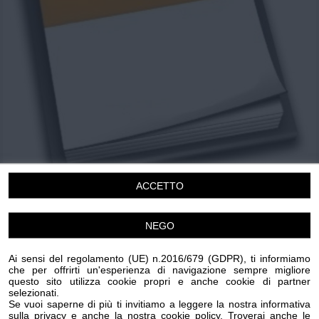
Chi siamo
Privacy e Cookie
Login
ACCETTO
La Corrida
NEGO
Martedi 14 Luglio 2026
21.30
Ai sensi del regolamento (UE) n.2016/679 (GDPR), ti informiamo
che per offrirti un'esperienza di navigazione sempre migliore
Diano Marina
questo sito utilizza cookie propri e anche cookie di partner
Disco
Musica
Spettacolo
selezionati.
Se vuoi saperne di più ti invitiamo a leggere la nostra informativa
sulla privacy e anche la nostra cookie policy. Troverai anche le