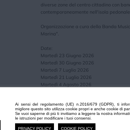
diverse zone del centro cittadino con ba
contemporaneamente nell'isola pedonale d
Organizzazione a cura della Banda Musica
Marina".
Date:
Martedì 23 Giugno 2026
Martedì 30 Giugno 2026
Martedì 7 Luglio 2026
Martedì 21 Luglio 2026
Martedì 4 Agosto 2026
Martedì 18 Agosto 2026
Martedì 1 Settembre 2026
Ai sensi del regolamento (UE) n.2016/679 (GDPR), ti infor
migliore questo sito utilizza cookie propri e anche cookie di par
Orario: 21,30
Se vuoi saperne di più ti invitiamo a leggere la nostra informat
le istruzioni per modificare i tuoi consensi.
Luogo: Centro cittadino
PRIVACY POLICY
COOKIE POLICY