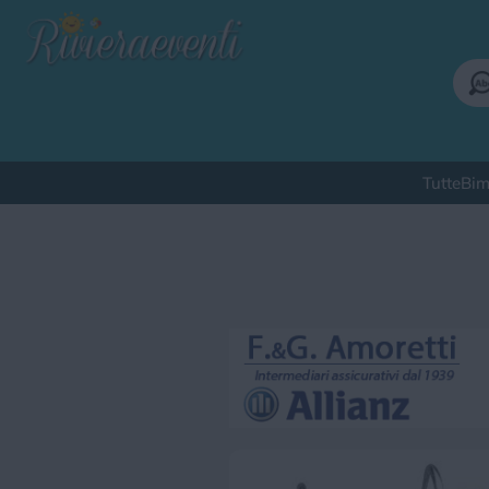
Tutte
Bim
Qu
Bimbi
Cinema
Corsi
Cuc