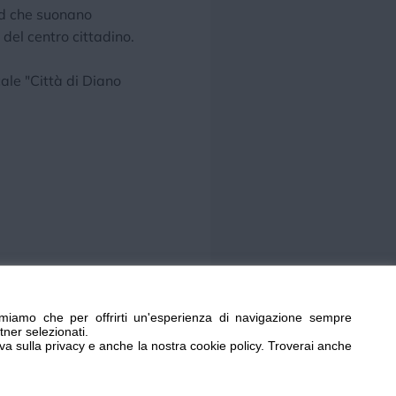
nd che suonano
el centro cittadino.
le "Città di Diano
miamo che per offrirti un'esperienza di navigazione sempre
tner selezionati.
iva sulla privacy e anche la nostra cookie policy. Troverai anche