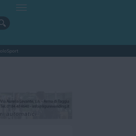
colo
Sport
pa
Sagra
Spettacolo
Sport