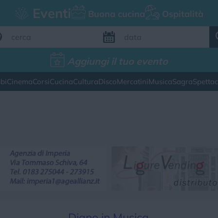
Eventi
Buona cucina
Ospitalità
Aggiungi il tuo evento
Aggiungi il tuo evento
bi
Cinema
Corsi
Cucina
Cultura
Disco
Mercatini
Musica
Sagra
Spetta
FILTRI EVENTI
esto weekend
Tutti gli eventi
Map
CATEGORIE EVENTI
ina
Cultura
Disco
Mercatini
Musica
Diano in Musica