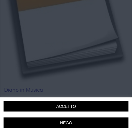
Chi siamo
Privacy e Cookie
Login
Diano in Musica
Martedi 21 Luglio 2026
21.30
ACCETTO
Diano Marina
Disco
Musica
NEGO