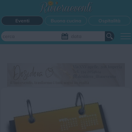
Eventi
Buona cucina
Ospitalità
Aggiungi il tuo evento
FILTRI EVENTI
Questo weekend
Tutti gli eventi
Mappa
CATEGORIE EVENTI
Bimbi
Cinema
Corsi
Cucina
Cultura
Disco
Mercatini
Musica
Sagra
Spettacolo
Sport