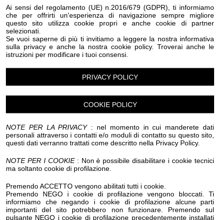
Ai sensi del regolamento (UE) n.2016/679 (GDPR), ti informiamo
che per offrirti un'esperienza di navigazione sempre migliore
Luogo dell'evento su Google Maps
questo sito utilizza cookie propri e anche cookie di partner
selezionati.
Condividi:
Se vuoi saperne di più ti invitiamo a leggere la nostra informativa
sulla privacy e anche la nostra cookie policy. Troverai anche le
istruzioni per modificare i tuoi consensi.
PRIVACY POLICY
Diano in Musica 2026
COOKIE POLICY
La musica dal vivo nel centro cittadino
NOTE PER LA PRIVACY
: nel momento in cui manderete dati
personali attraverso i contatti e/o moduli di contatto su questo sito,
Da fine giugno a inizio settembre, concerti musicali
questi dati verranno trattati come descritto nella Privacy Policy.
dislocati in diverse zone del centro cittadino con band
NOTE PER I COOKIE
: Non è possibile disabilitare i cookie tecnici
che suonano contemporaneamente nell'isola pedonale
ma soltanto cookie di profilazione.
del centro cittadino.
Premendo ACCETTO vengono abilitati tutti i cookie.
Premendo NEGO i cookie di profilazione vengono bloccati. Ti
Organizzazione a cura della Banda Musicale "Città di
informiamo che negando i cookie di profilazione alcune parti
importanti del sito potrebbero non funzionare. Premendo sul
Diano Marina".
pulsante NEGO i cookie di profilazione precedentemente installati