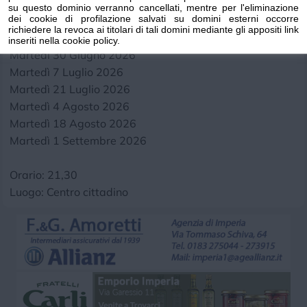
su questo dominio verranno cancellati, mentre per l'eliminazione
dei cookie di profilazione salvati su domini esterni occorre
Date:
richiedere la revoca ai titolari di tali domini mediante gli appositi link
Martedì 23 Giugno 2026
inseriti nella cookie policy.
Martedì 30 Giugno 2026
Martedì 7 Luglio 2026
Martedì 21 Luglio 2026
Martedì 4 Agosto 2026
Martedì 18 Agosto 2026
Martedì 1 Settembre 2026
Orario: 21,30
Luogo: Centro cittadino