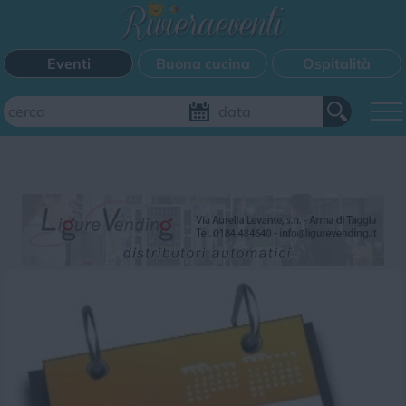
Eventi
Buona cucina
Ospitalità
Aggiungi il tuo evento
FILTRI EVENTI
Questo weekend
Tutti gli eventi
Mappa
CATEGORIE EVENTI
Bimbi
Cinema
Corsi
Cucina
Cultura
Disco
Mercatini
Musica
Sagra
Spettacolo
Sport