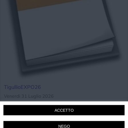
Chi siamo
Privacy e Cookie
Login
TigullioEXPO26
Venerdi 31 Luglio 2026
08.30 - 00.00
Rapallo
ACCETTO
Cucina
Cultura
Mercatini
Musica
NEGO