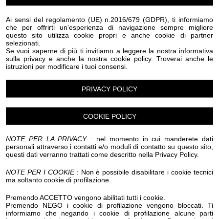
Luogo dell'evento su Google Maps
Ai sensi del regolamento (UE) n.2016/679 (GDPR), ti informiamo
che per offrirti un'esperienza di navigazione sempre migliore
questo sito utilizza cookie propri e anche cookie di partner
Condividi:
selezionati.
Se vuoi saperne di più ti invitiamo a leggere la nostra informativa
sulla privacy e anche la nostra cookie policy. Troverai anche le
istruzioni per modificare i tuoi consensi.
PRIVACY POLICY
TigullioEXPO26
COOKIE POLICY
Manifestazione che giunge quest’anno alla 25a edizione
e conferma la
NOTE PER LA PRIVACY
: nel momento in cui manderete dati
personali attraverso i contatti e/o moduli di contatto su questo sito,
partecipazione di numerosi espositori locali e nazionali
questi dati verranno trattati come descritto nella Privacy Policy.
quali eccellenze di Artigianato, Enogastronomia,
NOTE PER I COOKIE
: Non è possibile disabilitare i cookie tecnici
Arredo Casa/Giardino , Benessere, Tecnologia e
ma soltanto cookie di profilazione.
sostenibilità e Promozione Turistica.
L’ evento durerà 5 giorni, è richiesto patrocinio
Premendo ACCETTO vengono abilitati tutti i cookie.
Premendo NEGO i cookie di profilazione vengono bloccati. Ti
istituzionale di Regione Liguria, Città di Rapallo, Città
informiamo che negando i cookie di profilazione alcune parti