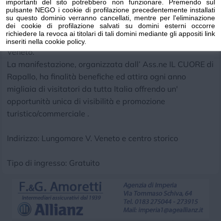
importanti del sito potrebbero non funzionare. Premendo sul
Metropolitana di Genova .
pulsante NEGO i cookie di profilazione precedentemente installati
Valore aggiunto sono i numerosi eventi culturali ed
su questo dominio verranno cancellati, mentre per l'eliminazione
dei cookie di profilazione salvati su domini esterni occorre
enogastronomici che si svolgeranno ogni giorno presso
richiedere la revoca ai titolari di tali domini mediante gli appositi link
il CentroEXPO nella maxi tensostruttura sul L. Mare V.
inseriti nella cookie policy.
Veneto.
La manifestazione, organizzata dall’ Ass.ne IL CUORE di
Rapallo, ha finalità benefiche ed attira ogni anno
migliaia di visitatori da tutta Italia offrendo un'
opportunità unica di visibilità e promozione
turistico/commerciale .
Indirizzo: Lungomare V. Veneto e centro storico
Tipo di ingresso: Gratuito