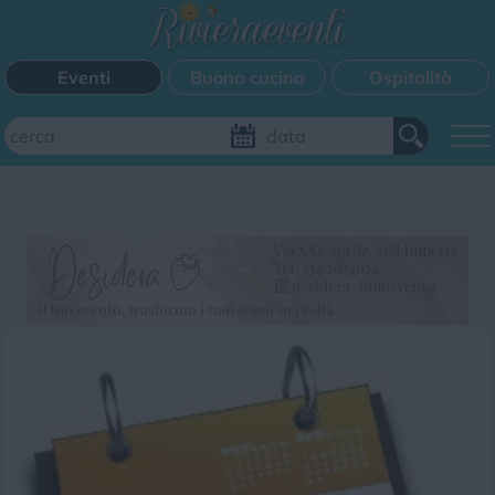
Eventi
Buona cucina
Ospitalità
Aggiungi il tuo evento
FILTRI EVENTI
Questo weekend
Tutti gli eventi
Mappa
CATEGORIE EVENTI
Bimbi
Cinema
Corsi
Cucina
Cultura
Disco
Mercatini
Musica
Sagra
Spettacolo
Sport