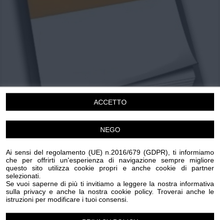
Chi siamo
Privacy e Cookie
Login
ACCETTO
NEGO
Meditazione musicale
Ai sensi del regolamento (UE) n.2016/679 (GDPR), ti informiamo
Dona Nobis Pacem
che per offrirti un'esperienza di navigazione sempre migliore
questo sito utilizza cookie propri e anche cookie di partner
Domenica 14 Giugno 2026
selezionati.
Se vuoi saperne di più ti invitiamo a leggere la nostra informativa
16.00 - 17.20
sulla privacy e anche la nostra cookie policy. Troverai anche le
Imperia
istruzioni per modificare i tuoi consensi.
Cultura
Musica
Spettacolo