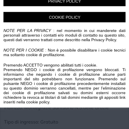
PRIVACY POLICY
Luogo dell'evento su Google Maps
COOKIE POLICY
Condividi:
NOTE PER LA PRIVACY
: nel momento in cui manderete dati
personali attraverso i contatti e/o moduli di contatto su questo sito,
questi dati verranno trattati come descritto nella Privacy Policy.
NOTE PER I COOKIE
: Non è possibile disabilitare i cookie tecnici
ma soltanto cookie di profilazione.
Musica sacra Bach, Mozart, Rossini
Premendo ACCETTO vengono abilitati tutti i cookie.
Premendo NEGO i cookie di profilazione vengono bloccati. Ti
Soprano: Fiorella Di Luca
informiamo che negando i cookie di profilazione alcune parti
Mezzoprano: Elena Giribaldi
importanti del sito potrebbero non funzionare. Premendo sul
pulsante NEGO i cookie di profilazione precedentemente installati
Pianoforte: Luisa Repola
su questo dominio verranno cancellati, mentre per l'eliminazione
Flauto: Aurora Pulinetti
dei cookie di profilazione salvati su domini esterni occorre
richiedere la revoca ai titolari di tali domini mediante gli appositi link
inseriti nella cookie policy.
Indirizzo: Montegrazie Santuario N.S.delle Grazie
Tipo di ingresso: Gratuito