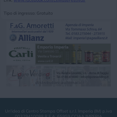
Link:
www.facebook.com/LeMuseFestival/
Tipo di ingresso: Gratuito
Un'idea di Centro Stampa Offset s.r.l. Imperia (IM) p.iva
00329410088 R.E.A. 65959 CCIAA IMPERIA