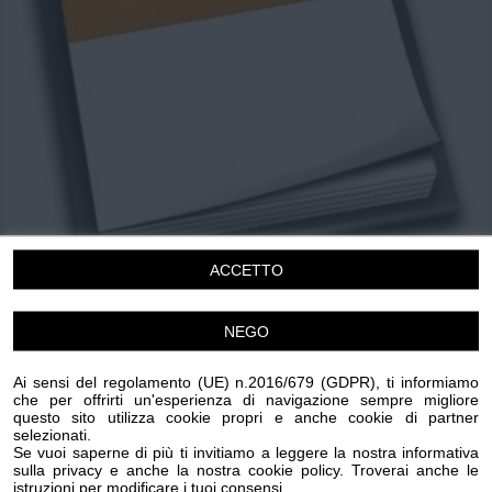
Chi siamo
Privacy e Cookie
Login
ACCETTO
NEGO
Laboratorio Comunicazione Non Violenta
“Premesse di Pace”
Ai sensi del regolamento (UE) n.2016/679 (GDPR), ti informiamo
Giovedi 18 Giugno 2026
che per offrirti un'esperienza di navigazione sempre migliore
questo sito utilizza cookie propri e anche cookie di partner
17.30 - 20.00
selezionati.
Sanremo
Se vuoi saperne di più ti invitiamo a leggere la nostra informativa
sulla privacy e anche la nostra cookie policy. Troverai anche le
Cultura
istruzioni per modificare i tuoi consensi.