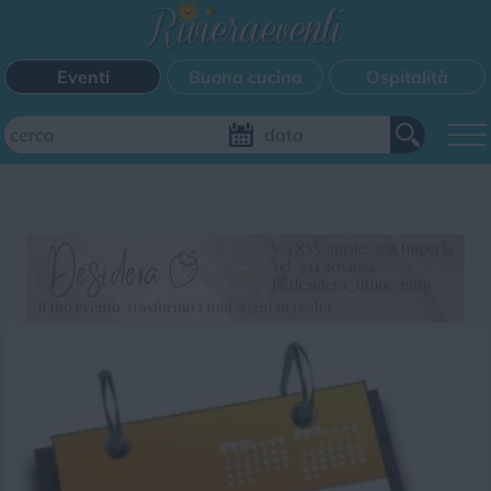
Eventi
Buona cucina
Ospitalità
Aggiungi il tuo evento
FILTRI EVENTI
Questo weekend
Tutti gli eventi
Mappa
CATEGORIE EVENTI
Bimbi
Cinema
Corsi
Cucina
Cultura
Disco
Mercatini
Musica
Sagra
Spettacolo
Sport