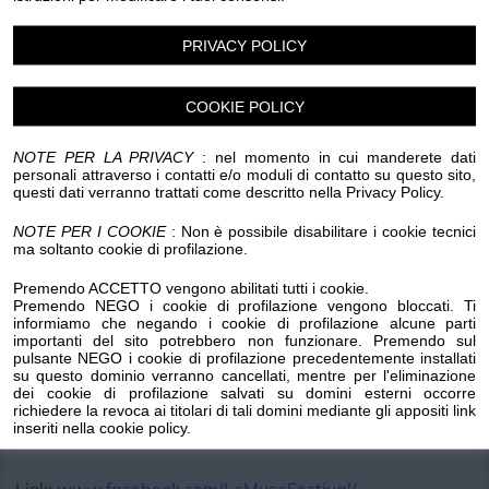
PRIVACY POLICY
Luogo dell'evento su Google Maps
Condividi:
COOKIE POLICY
NOTE PER LA PRIVACY
: nel momento in cui manderete dati
personali attraverso i contatti e/o moduli di contatto su questo sito,
questi dati verranno trattati come descritto nella Privacy Policy.
NOTE PER I COOKIE
: Non è possibile disabilitare i cookie tecnici
Con la comunicazione si fa cultura! Il laboratorio
ma soltanto cookie di profilazione.
introduttivo “Premesse di Pace”, condotto da Angela
Premendo ACCETTO vengono abilitati tutti i cookie.
Attianese, introduce alle tecnche di Comunicazione Non
Premendo NEGO i cookie di profilazione vengono bloccati. Ti
informiamo che negando i cookie di profilazione alcune parti
Violenta (CNV) dello psicologo Marshal Rosenberg. Il
importanti del sito potrebbero non funzionare. Premendo sul
metodo Rosenberg è un modello comunicativo che si
pulsante NEGO i cookie di profilazione precedentemente installati
su questo dominio verranno cancellati, mentre per l'eliminazione
basa sull'empatia e sull’ascolto profondo.
dei cookie di profilazione salvati su domini esterni occorre
richiedere la revoca ai titolari di tali domini mediante gli appositi link
inseriti nella cookie policy.
Indirizzo: Piazza Cassini 10/11