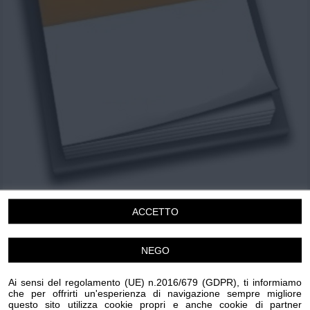
Chi siamo
Privacy e Cookie
Login
Incontro pubblico
ACCETTO
“Fuori la guerra dalla storia – l’eredità di Lidia
Menapace”
NEGO
Domenica 7 Giugno 2026
18.30 - 20.00
Ai sensi del regolamento (UE) n.2016/679 (GDPR), ti informiamo
che per offrirti un'esperienza di navigazione sempre migliore
Sanremo
questo sito utilizza cookie propri e anche cookie di partner