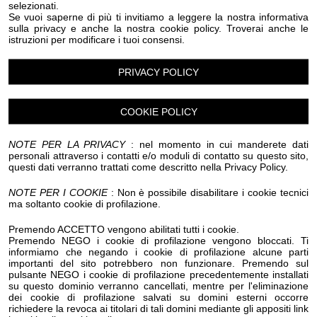
Cultura
selezionati.
Se vuoi saperne di più ti invitiamo a leggere la nostra informativa
sulla privacy e anche la nostra cookie policy. Troverai anche le
istruzioni per modificare i tuoi consensi.
Luogo dell'evento su Google Maps
PRIVACY POLICY
Condividi:
COOKIE POLICY
NOTE PER LA PRIVACY
: nel momento in cui manderete dati
personali attraverso i contatti e/o moduli di contatto su questo sito,
questi dati verranno trattati come descritto nella Privacy Policy.
“Fuori la guerra dalla storia – l’eredità di Lidia
Menapace” è il titolo del dibattito che prende spunto
NOTE PER I COOKIE
: Non è possibile disabilitare i cookie tecnici
ma soltanto cookie di profilazione.
dall’omonimo libro di Lidia Menapace "Fuori la guerra
dalla storia". La discussione si misura con questioni
Premendo ACCETTO vengono abilitati tutti i cookie.
Premendo NEGO i cookie di profilazione vengono bloccati. Ti
difficili e attualissime. La guerra è inevitabile oppure è
informiamo che negando i cookie di profilazione alcune parti
possibile gestire i conflitti senza ricorrere alla violenza?
importanti del sito potrebbero non funzionare. Premendo sul
pulsante NEGO i cookie di profilazione precedentemente installati
È sempre un crimine? Il pensiero pacifista ha fallito? È
su questo dominio verranno cancellati, mentre per l'eliminazione
giusto e fattibile opporsi alle guerre con la
dei cookie di profilazione salvati su domini esterni occorre
richiedere la revoca ai titolari di tali domini mediante gli appositi link
disobbedienza civile?