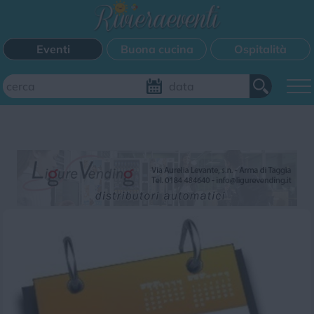
Eventi
Buona cucina
Ospitalità
Aggiungi il tuo evento
FILTRI EVENTI
Questo weekend
Tutti gli eventi
Mappa
CATEGORIE EVENTI
Bimbi
Cinema
Corsi
Cucina
Cultura
Disco
Mercatini
Musica
Sagra
Spettacolo
Sport