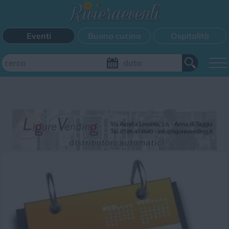
Eventi
Buona cucina
Ospitalità
Aggiungi il tuo evento
FILTRI EVENTI
Questo weekend
Tutti gli eventi
Mappa
CATEGORIE EVENTI
Bimbi
Cinema
Corsi
Cucina
Cultura
Disco
Mercatini
Musica
Sagra
Spettacolo
Sport