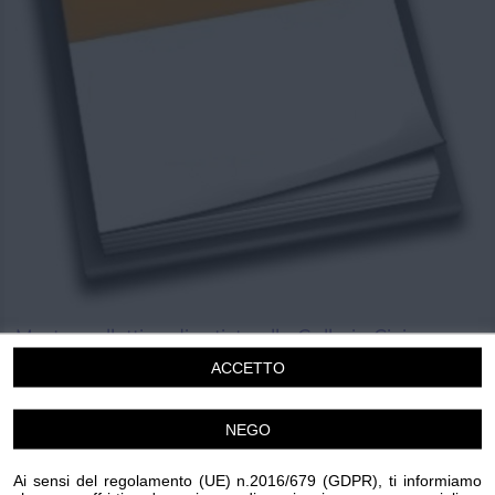
Chi siamo
Privacy e Cookie
Login
Mostra collettiva di artiste alla Galleria Civica
"Facciamo Pace"
ACCETTO
Domenica 7 Giugno 2026
18.30 - 20.00
NEGO
Sanremo
Cultura
Ai sensi del regolamento (UE) n.2016/679 (GDPR), ti informiamo