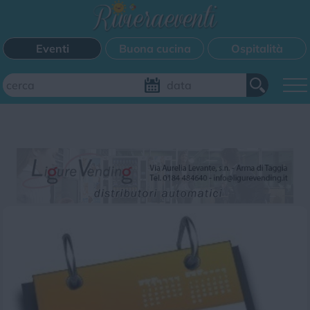
Eventi
Buona cucina
Ospitalità
Aggiungi il tuo evento
FILTRI EVENTI
Questo weekend
Tutti gli eventi
Mappa
CATEGORIE EVENTI
Bimbi
Cinema
Corsi
Cucina
Cultura
Disco
Mercatini
Musica
Sagra
Spettacolo
Sport