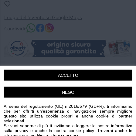
Luogo dell'evento su Google Maps
Condividi:
Casa del Mutilato di Genova - Fondazione A.N.M.I.G., in
collaborazione con ARTOUR-O il MusT, aderisce alle
ACCETTO
celebrazioni dell’ottantesimo anniversario della nascita
della Repubblica Italiana, presentando la mostra:
NEGO
“Franco Repetto. RETICOLATI”. La personale intercetta
e approfondisce la riflessione protagonista del ciclo
Ai sensi del regolamento (UE) n.2016/679 (GDPR), ti informiamo
che per offrirti un'esperienza di navigazione sempre migliore
culturale avviato nel 2026 dallo spazio espositivo: la
questo sito utilizza cookie propri e anche cookie di partner
discrasia tra la partecipazione nel presente, il senso
selezionati.
Se vuoi saperne di più ti invitiamo a leggere la nostra informativa
d’impotenza negli scenari globali e la trasmissione della
sulla privacy e anche la nostra cookie policy. Troverai anche le
istruzioni per modificare i tuoi consensi.