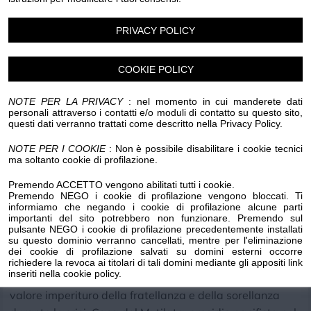
memoria storica. L’intervento di Repetto interroga gli
ambienti della sede nella loro totalità, con grazia e
PRIVACY POLICY
decisione, sviluppando un’esperienza immersiva capace
di coinvolgere emozionalmente il pubblico e
spazialmente i monumenti e le sculture conservate —
COOKIE POLICY
parte della Collezione Permanente. La stessa Area
NOTE PER LA PRIVACY
: nel momento in cui manderete dati
Monumentale esterna verrà dunque eccezionalmente
personali attraverso i contatti e/o moduli di contatto su questo sito,
interessata dall’azione dell’artista, volto a sviluppare un
questi dati verranno trattati come descritto nella Privacy Policy.
percorso di presa di coscienza visivo.
NOTE PER I COOKIE
: Non è possibile disabilitare i cookie tecnici
ma soltanto cookie di profilazione.
Sostenuta dalla Presidenza di Fondazione A.N.M.I.G. -
Premendo ACCETTO vengono abilitati tutti i cookie.
Genova (Guido Vinacci), a cura di Matteo Lenuzza
Premendo NEGO i cookie di profilazione vengono bloccati. Ti
informiamo che negando i cookie di profilazione alcune parti
(Direttore Culturale di Fondazione A.N.M.I.G. - Liguria) e
importanti del sito potrebbero non funzionare. Premendo sul
in collaborazione con l’Arch. Tiziana Leopizzi (ARTOUR-
pulsante NEGO i cookie di profilazione precedentemente installati
su questo dominio verranno cancellati, mentre per l'eliminazione
O il MusT), la mostra propone — attraverso
dei cookie di profilazione salvati su domini esterni occorre
un’installazione site-specific —un’istantanea di guerra
richiedere la revoca ai titolari di tali domini mediante gli appositi link
inseriti nella cookie policy.
sospesa tra tempo e spazio, con l’evidenza però del
valore imperituro della fratellanza e della sorellanza