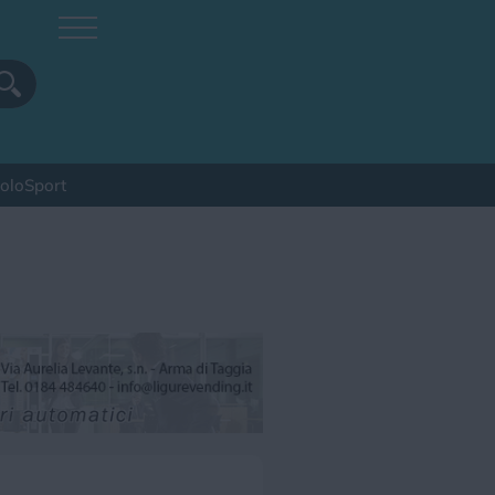
colo
Sport
pa
Sagra
Spettacolo
Sport