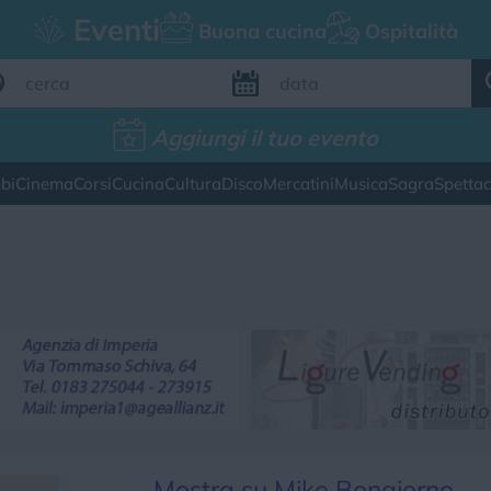
Eventi
Buona cucina
Ospitalità
Aggiungi il tuo evento
Aggiungi il tuo evento
bi
Cinema
Corsi
Cucina
Cultura
Disco
Mercatini
Musica
Sagra
Spetta
FILTRI EVENTI
esto weekend
Tutti gli eventi
Map
CATEGORIE EVENTI
ina
Cultura
Disco
Mercatini
Musica
Mostra su Mike Bongiorno