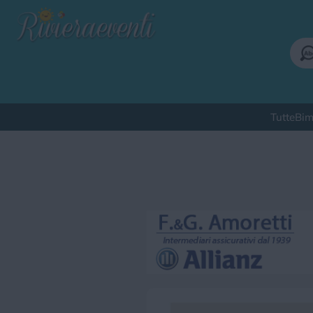
Tutte
Bim
Qu
Bimbi
Cinema
Corsi
Cuc