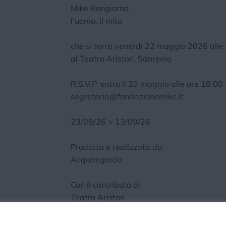
Mike Bongiorno
l’uomo, il mito
che si terrà venerdì 22 maggio 2026 alle
al Teatro Ariston, Sanremo
R.S.V.P. entro il 20 maggio alle ore 18.00
segreteria@fondazionemike.it
23/05/26 > 13/09/26
Prodotta e realizzata da
Acquaegiada
Con il contributo di
Teatro Ariston
Comune di Sanremo
Banca Popolare di Milano