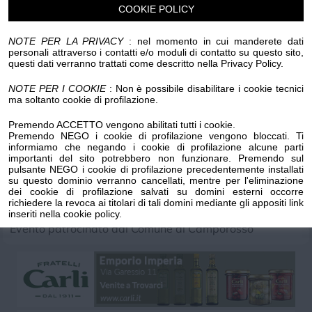
COOKIE POLICY
Luogo dell'evento su Google Maps
NOTE PER LA PRIVACY
: nel momento in cui manderete dati
Condividi:
personali attraverso i contatti e/o moduli di contatto su questo sito,
questi dati verranno trattati come descritto nella Privacy Policy.
NOTE PER I COOKIE
: Non è possibile disabilitare i cookie tecnici
ma soltanto cookie di profilazione.
Premendo ACCETTO vengono abilitati tutti i cookie.
Premendo NEGO i cookie di profilazione vengono bloccati. Ti
Da giovedì 11 a sabato 13 giugno 2026 dalle ore 18.00
informiamo che negando i cookie di profilazione alcune parti
importanti del sito potrebbero non funzionare. Premendo sul
alle ore 01.00 presso lo spazio esterno del Centro G.
pulsante NEGO i cookie di profilazione precedentemente installati
Falcone di Camporosso “LA’ C’E’ BIRRA” Festa della
su questo dominio verranno cancellati, mentre per l'eliminazione
dei cookie di profilazione salvati su domini esterni occorre
birra d’autore, a cura dell’ACEB.
richiedere la revoca ai titolari di tali domini mediante gli appositi link
inseriti nella cookie policy.
Evento patrocinato dal Comune di Camporosso