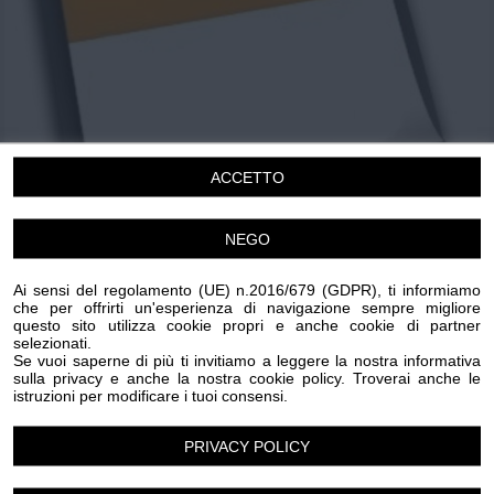
Chi siamo
Privacy e Cookie
Login
ACCETTO
NEGO
Ai sensi del regolamento (UE) n.2016/679 (GDPR), ti informiamo
che per offrirti un'esperienza di navigazione sempre migliore
questo sito utilizza cookie propri e anche cookie di partner
Festa della birra
selezionati.
LA’ C’E’ BIRRA
Se vuoi saperne di più ti invitiamo a leggere la nostra informativa
sulla privacy e anche la nostra cookie policy. Troverai anche le
Sabato 13 Giugno 2026
istruzioni per modificare i tuoi consensi.
18.00-01.00
PRIVACY POLICY
Camporosso