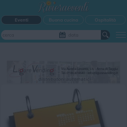
Eventi
Buona cucina
Ospitalità
Aggiungi il tuo evento
FILTRI EVENTI
Questo weekend
Tutti gli eventi
Mappa
CATEGORIE EVENTI
Bimbi
Cinema
Corsi
Cucina
Cultura
Disco
Mercatini
Musica
Sagra
Spettacolo
Sport